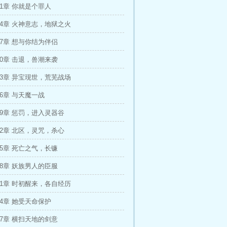
01章 你就是个罪人
04章 火神意志，地狱之火
07章 想与你结为伴侣
10章 击退，兽潮来袭
13章 异宝现世，荒芜战场
16章 与天魔一战
19章 惩罚，进入灵器谷
22章 北区，灵咒，杀心
25章 死亡之气，长镰
28章 妖族男人的臣服
31章 时初醒来，各自经历
34章 她受天命保护
37章 横扫天地的剑意