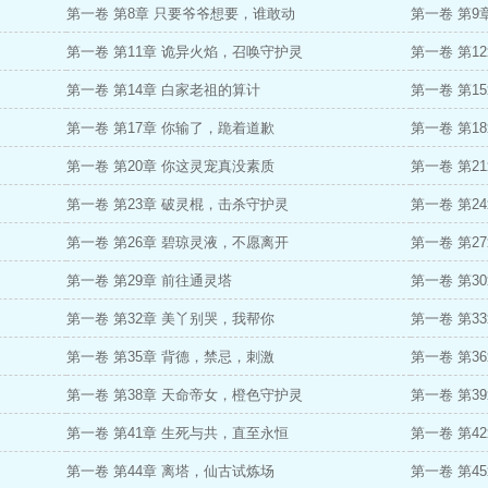
第一卷 第8章 只要爷爷想要，谁敢动
第一卷 第9
第一卷 第11章 诡异火焰，召唤守护灵
第一卷 第1
第一卷 第14章 白家老祖的算计
第一卷 第1
第一卷 第17章 你输了，跪着道歉
第一卷 第1
第一卷 第20章 你这灵宠真没素质
第一卷 第2
第一卷 第23章 破灵棍，击杀守护灵
第一卷 第2
第一卷 第26章 碧琼灵液，不愿离开
第一卷 第2
第一卷 第29章 前往通灵塔
第一卷 第3
第一卷 第32章 美丫别哭，我帮你
第一卷 第3
第一卷 第35章 背德，禁忌，刺激
第一卷 第3
第一卷 第38章 天命帝女，橙色守护灵
第一卷 第3
第一卷 第41章 生死与共，直至永恒
第一卷 第4
第一卷 第44章 离塔，仙古试炼场
第一卷 第4