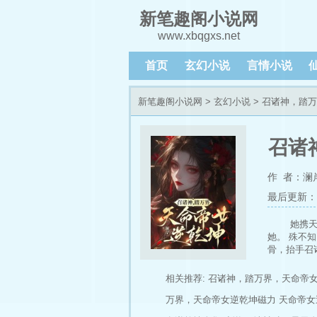
新笔趣阁小说网
www.xbqgxs.net
首页
玄幻小说
言情小说
新笔趣阁小说网
>
玄幻小说
> 召诸神，踏
召诸
作 者：澜
最后更新：202
她携
她。 殊不
骨，抬手召
情，六大魔
出巨大代价
相关推荐:
召诸神，踏万界，天命帝
万界，天命帝女逆乾坤磁力
天命帝女