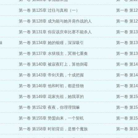
第一卷 第125章 过往与真相（一）
第一卷 第1
第一卷 第128章 成为能与她并肩作战的人
第一卷 第1
第一卷 第131章 你应该庆幸比赛不能杀人
第一卷 第1
妹
第一卷 第134章 她的银瞳，深深吸引
第一卷 第1
第一卷 第137章 水狱领主，冥潮七重奏
第一卷 第1
第一卷 第140章 被寂夜盯上，算他倒霉
第一卷 第1
第一卷 第143章 帝剑天戮，十成把握
第一卷 第14
第一卷 第146章 他和时初，都是怪物
第一卷 第1
第一卷 第149章 花家先祖，她我罩的
第一卷 第1
第一卷 第152章 夜夜，你理理我嘛
第一卷 第1
第一卷 第155章 势盟由来，一个契机
第一卷 第1
第一卷 第158章 时初背后，是整个魔族
第一卷 第1