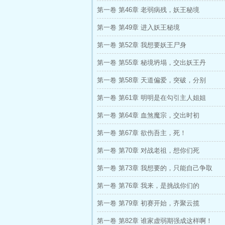
第一卷 第46章 老弱病残，妖王秘境
第一卷 第49章 进入妖王秘境
第一卷 第52章 我想要妖王尸身
第一卷 第55章 秘境坍塌，交出妖王丹
第一卷 第58章 天道偏爱，突破，分别
第一卷 第61章 明明是在勾引主人姐姐
第一卷 第64章 血煞魔宗，交出时初
第一卷 第67章 欲伤吾主，死！
第一卷 第70章 对战老祖，想你们死
第一卷 第73章 我想要的，只能自己争取
第一卷 第76章 我来，是挑战你们的
第一卷 第79章 初赛开始，齐聚云揽
第一卷 第82章 谁家虚弱期强成这样啊！