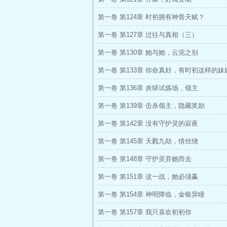
第一卷 第124章 时初拥有神骨天赋？
第一卷 第127章 过往与真相（三）
第一卷 第130章 她与她，云泥之别
第一卷 第133章 你命真好，有时初这样的妹
第一卷 第136章 炎狱试炼场，领主
第一卷 第139章 击杀领主，隐藏奖励
第一卷 第142章 没有守护灵的寂夜
第一卷 第145章 天戮九劫，情丝绕
第一卷 第148章 守护灵弃她而去
第一卷 第151章 这一战，她必须赢
第一卷 第154章 神明降临，金银异瞳
第一卷 第157章 我只喜欢初初你