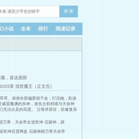
搜 索
幻小说
全本
排行
阅读记录
连载，
直达底部
1015章 混世魔王（正文完）
、哥哥、弟弟全部偏爱假千金，打压她，欺凌
是威震魔渊的杀神，身负太初邪瞳与天命神
们无法企及的高度。 父母求原谅，欲修复亲
然踏上成神之路。 传闻，契约守护灵需要付
约，只需要一个吻。”
踏万界，天命帝女逆乾坤
召诸神，踏
逆乾坤百度网盘
召诸神踏万界天命帝