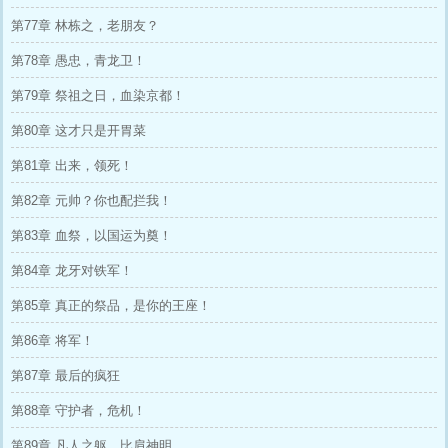
第77章 林栋之，老朋友？
第78章 愚忠，青龙卫！
第79章 祭祖之日，血染京都！
第80章 这才只是开胃菜
第81章 出来，领死！
第82章 元帅？你也配拦我！
第83章 血祭，以国运为奠！
第84章 龙牙对铁军！
第85章 真正的祭品，是你的王座！
第86章 将军！
第87章 最后的疯狂
第88章 守护者，危机！
第89章 凡人之躯，比肩神明