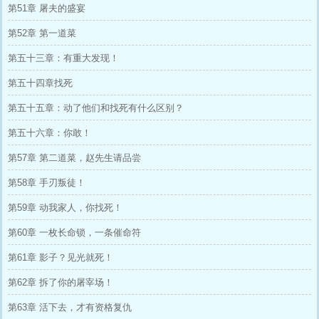
第51章 屠夫的盛宴
第52章 第一道菜
第五十三章：有重大发现！
第五十四章找死
第五十五章：动了他们和找死有什么区别？
第五十六章：你敢！
第57章 第二道菜，赵先生请品尝
第58章 手刃叛徒！
第59章 动我家人，你找死！
第60章 一枚长命锁，一条催命符
第61章 影子？见光就死！
第62章 拆了你的屠宰场！
第63章 活下去，才有资格复仇