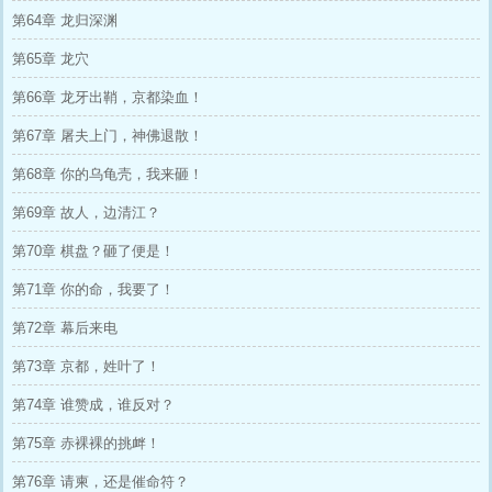
第64章 龙归深渊
第65章 龙穴
第66章 龙牙出鞘，京都染血！
第67章 屠夫上门，神佛退散！
第68章 你的乌龟壳，我来砸！
第69章 故人，边清江？
第70章 棋盘？砸了便是！
第71章 你的命，我要了！
第72章 幕后来电
第73章 京都，姓叶了！
第74章 谁赞成，谁反对？
第75章 赤裸裸的挑衅！
第76章 请柬，还是催命符？