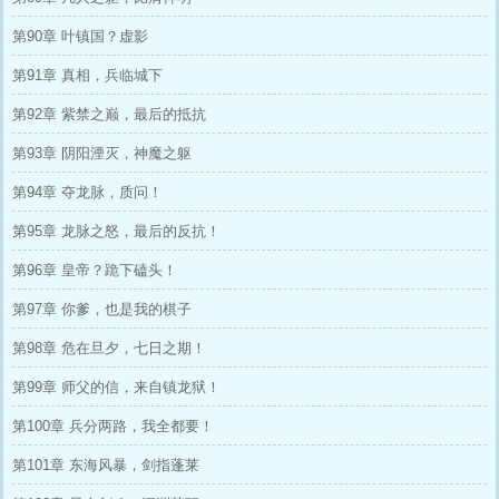
第90章 叶镇国？虚影
第91章 真相，兵临城下
第92章 紫禁之巅，最后的抵抗
第93章 阴阳湮灭，神魔之躯
第94章 夺龙脉，质问！
第95章 龙脉之怒，最后的反抗！
第96章 皇帝？跪下磕头！
第97章 你爹，也是我的棋子
第98章 危在旦夕，七日之期！
第99章 师父的信，来自镇龙狱！
第100章 兵分两路，我全都要！
第101章 东海风暴，剑指蓬莱