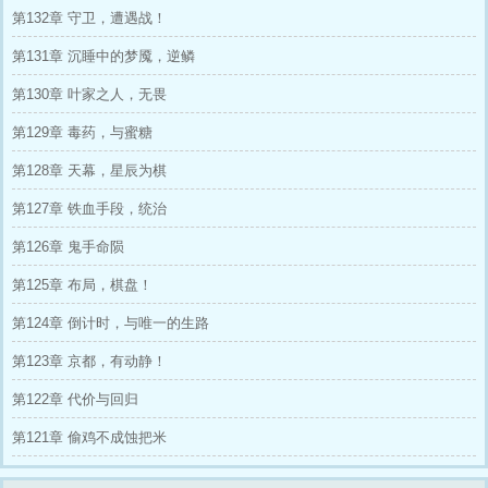
虎会？城卫军？省六扇门？ 他左手银针可吊命
第132章 守卫，遭遇战！
天下，右手一拳能碎山河！ 当九阳之体彻底爆
发，当寒毒被他以命换命封印， 当八个女子被
第131章 沉睡中的梦魇，逆鳞
锁在红烛高照的婚堂…… 他撕裂大门，踏血而
入，轻声道： “从今往后，你们是我叶天龙的妻
第130章 叶家之人，无畏
子—— 谁敢动？我灭他满门； 谁敢碰？我诛他
九族！”
第129章 毒药，与蜜糖
第128章 天幕，星辰为棋
第127章 铁血手段，统治
第126章 鬼手命陨
第125章 布局，棋盘！
第124章 倒计时，与唯一的生路
第123章 京都，有动静！
第122章 代价与回归
第121章 偷鸡不成蚀把米