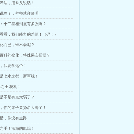
腕泽法，用拳头说话！
还说啥了，拜师就拜师呗
薇薇：十二星相到底有多强啊？
让你看看，我们能力的差距！（砰！）
素化而已，谁不会呢？
果实百科的变化，特殊果实插槽？
练，我要学这个！
标是七水之都，新军舰！
蜴之王’花札！
们是不是有点太弱了？
泽法，你的弟子要扬名大海了！
可惜，你没有生路
兵之手！深海的船坞！