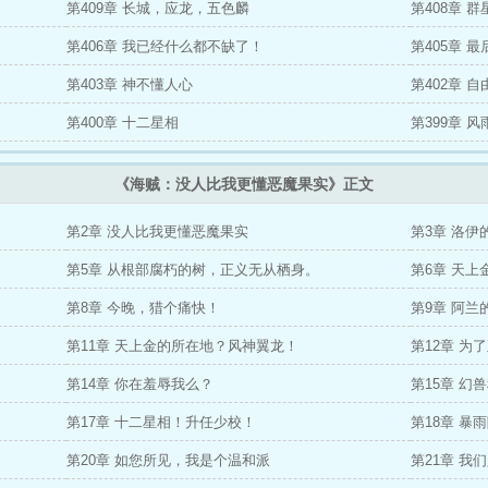
第409章 长城，应龙，五色麟
第408章 
第406章 我已经什么都不缺了！
第405章 
第403章 神不懂人心
第402章 
第400章 十二星相
第399章 
《海贼：没人比我更懂恶魔果实》正文
第2章 没人比我更懂恶魔果实
第3章 洛伊
第5章 从根部腐朽的树，正义无从栖身。
第6章 天
第8章 今晚，猎个痛快！
第9章 阿兰
第11章 天上金的所在地？风神翼龙！
第12章 
第14章 你在羞辱我么？
第15章 幻
第17章 十二星相！升任少校！
第18章 暴
第20章 如您所见，我是个温和派
第21章 我