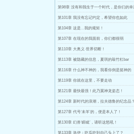
第98章 没有和我生于一个时代，是你们的幸
第101章 我没有忘记约定，希望你也如此
第104章 这是...我的规矩！
第107章 在现在的我面前，你们都很弱
第110章 大奥义·世界切断！
第113章 被隐藏的信息，夏琪的敲竹杠bar
第116章 什么神不神的，我看你倒是挺神的
第119章 你就在这里，不要走动
第121章 最快最强！此乃翼神龙姿态！
第124章 新时代的浪潮，拉夫德鲁的纪念品
第127章 代号‘未羊’的，便是本人了！
第130章 幻兽‘睚眦’，请听这怒吼！
第133章 洛伊：吃瓜吃到自己头上了？