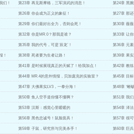
我们！
第23章 再见斯摩格，三军演武的消息！
第24章 黑
第26章 你会成为正义的象征！
第27章 那
第29章 你们最好出全力，否则会死！
第30章 
第32章 你是MR.0？那我是谁？
第33章 
第35章 我的代号，可是‘辰龙’！
第36章 元
报！
第38章 死者要为生者让路！
第39章 
第41章 是时候展现真正的天赋了！给我加点！
第42章 教
第44章 MR.4的意外情报，贝加庞克的实验室？
第45章 目
第47章 大佛果实LV3，一拳分海！
第48章 ‘蜥
第50章 鱼人空手道你懂不懂啊？
第51章 我
第53章 汉斯：感觉心里暖暖的
第54章 
第56章 黑色忠诚号！鼠脸面具！
第57章 很
第59章 子鼠，研究所与完美杀手！
第60章 巨