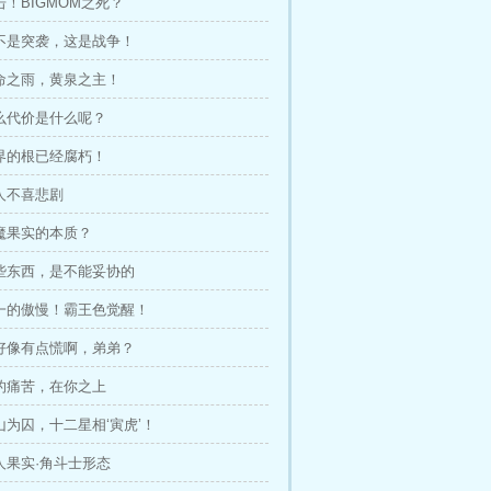
合击！BIGMOM之死？
这不是突袭，这是战争！
生命之雨，黄泉之主！
那么代价是什么呢？
世界的根已经腐朽！
本人不喜悲剧
恶魔果实的本质？
有些东西，是不能妥协的
独一的傲慢！霸王色觉醒！
你好像有点慌啊，弟弟？
我的痛苦，在你之上
巨山为囚，十二星相‘寅虎’！
人人果实·角斗士形态