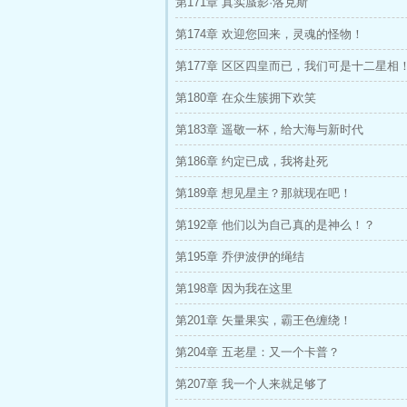
第171章 真实蜃影·洛克斯
第174章 欢迎您回来，灵魂的怪物！
第177章 区区四皇而已，我们可是十二星相
第180章 在众生簇拥下欢笑
第183章 遥敬一杯，给大海与新时代
第186章 约定已成，我将赴死
第189章 想见星主？那就现在吧！
第192章 他们以为自己真的是神么！？
第195章 乔伊波伊的绳结
第198章 因为我在这里
第201章 矢量果实，霸王色缠绕！
第204章 五老星：又一个卡普？
第207章 我一个人来就足够了