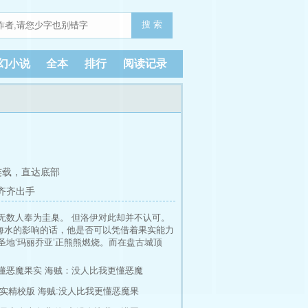
搜 索
幻小说
全本
排行
阅读记录
连载，
直达底部
 齐齐出手
被无数人奉为圭臬。 但洛伊对此却并不认可。
海水的影响的话，他是否可以凭借着果实能力
圣地‘玛丽乔亚’正熊熊燃烧。而在盘古城顶
对世界贵族们的诘问，洛伊却只是咧嘴一笑。
那些身影，让现场一片寂静。所有人都认得他
懂恶魔果实
海贼：没人比我更懂恶魔
海贼，有商人，有医生...他们无一例外都是
果实精校版
海贼:没人比我更懂恶魔果
海最危险的罪犯。而现在，事实不言自明。
为...洛伊·阿莫斯。