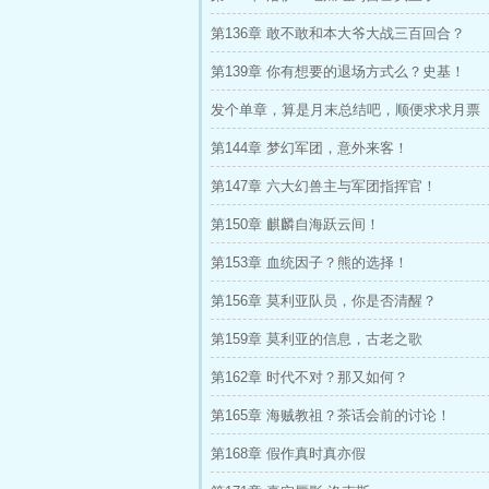
第136章 敢不敢和本大爷大战三百回合？
第139章 你有想要的退场方式么？史基！
发个单章，算是月末总结吧，顺便求求月票
第144章 梦幻军团，意外来客！
第147章 六大幻兽主与军团指挥官！
第150章 麒麟自海跃云间！
第153章 血统因子？熊的选择！
第156章 莫利亚队员，你是否清醒？
第159章 莫利亚的信息，古老之歌
第162章 时代不对？那又如何？
第165章 海贼教祖？茶话会前的讨论！
第168章 假作真时真亦假