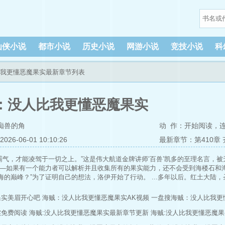
仙侠小说
都市小说
历史小说
网游小说
竞技小说
科
比我更懂恶魔果实最新章节列表
：没人比我更懂恶魔果实
痴兽的角
动 作：
开始阅读
，
6-06-01 10:10:26
最新章节：第410章
霸气，才能凌驾于一切之上。”这是伟大航道金牌讲师‘百兽’凯多的至理名言，
——如果有一个能力者可以解析并且收集所有的果实能力，还不会受到海楼石和
海的巅峰？”为了证明自己的想法，洛伊开始了行动。 ...多年以后。红土大陆，
者正立于天空之上。 那洁白的海军大氅迎风猎猎。 “你要与世界为敌么？”面
就在和世界为敌了么？”他微笑着。追随他的人，从他的身后走出。 其中为首的
果实美眉开心吧
海贼：没人比我更懂恶魔果实AK视频
一盘搜海贼：没人比我更
是最近这些年突然在大海之上声名鹊起的强者。 他们之中有杀手，有革命家，有
实免费阅读
海贼:没人比我更懂恶魔果实最新章节更新
海贼:没人比我更懂恶魔
的能力者，且隶属于同一个组织。 传说那个组织有一位神秘的首领，是如今大
...”海军新一代的传奇。大海最危险的罪犯。二者从一开始，就是同一个人。 其名