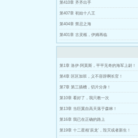
第410章 齐齐出手
第407章 初始十八王
第404章 禁忌之海
第401章 古灵柩，伊姆再临
第1章 洛伊·阿莫斯，平平无奇的海军上尉！
第4章 区区加班，义不容辞啊长官！
第7章 第三插槽，切片分身！
第10章 看好了，我只教一次
第13章 当巨翼自高天落于森林！
第16章 我已在正确的路上
第19章 十二星相‘辰龙’，毁灭或者新生！