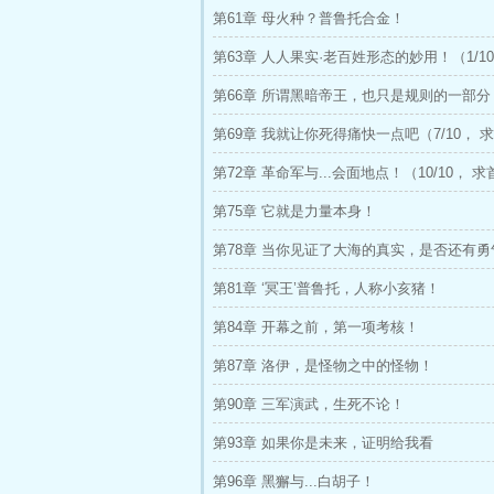
第61章 母火种？普鲁托合金！
第63章 人人果实·老百姓形态的妙用！（1/1
订！）
第66章 所谓黑暗帝王，也只是规则的一部分（
求首订！）
第69章 我就让你死得痛快一点吧（7/10， 
第72章 革命军与...会面地点！（10/10， 
第75章 它就是力量本身！
第78章 当你见证了大海的真实，是否还有勇
第81章 ‘冥王’普鲁托，人称小亥猪！
第84章 开幕之前，第一项考核！
第87章 洛伊，是怪物之中的怪物！
第90章 三军演武，生死不论！
第93章 如果你是未来，证明给我看
第96章 黑獬与...白胡子！