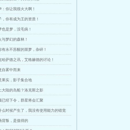
洛伊：你让我很火大啊！
小子，你有成为王的资质！
噩梦也是梦，没毛病！
怒火与梦幻的森林！
愿你有永不苏醒的噩梦，杂碎！
庞克哈萨德之讯，艾格赫德的讨论！
赤龙自雾中而来
灵灵果实，影子集合地
红土大陆的岛船？洛克斯之影
首领已经下令，群星将会汇聚
 你什么时候产生了，我没有使用能力的错觉
那场背叛，是值得的