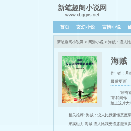
新笔趣阁小说网
www.xbqgxs.net
首页
玄幻小说
言情小说
新笔趣阁小说网
>
网游小说
> 海贼：没人
海贼
作 者：月
最后更新：202
“唯有
“那我问你
踏上这片大
端，始作俑
“我不是早
相关推荐:
海贼：没人比我更懂恶魔
们。他们都
果实磁力
海贼:没人比我更懂恶魔果
强大到极点
“你，你就是