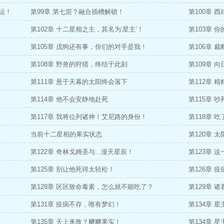
运！
第99章 第七层？融合插槽解锁！
第100章 
第102章 十二星相之主，其名为‘星主’！
第103章 
第105章 戌狗还有事，你们的对手是我！
第106章 
第108章 野兽的狩猎，终结于此刻
第109章 
第111章 悬于天幕的太阳终会落下
第112章 
第114章 他不会安静地赴死
第115章 
第117章 我将位列诸神！艾尼路的身份！
第118章 
当前十二星相的果实状态
第120章 
第122章 奇林戈姆圣与...漫天星辰！
第123章 
？
第125章 别让他死得太轻松！
第126章 
第128章 区区致命毒素，怎么就不能吃了？
第129章 
第131章 疫病不存，唯有梦幻！
第134章 
第135章 天上来敌？飀飀果实！
第134章 