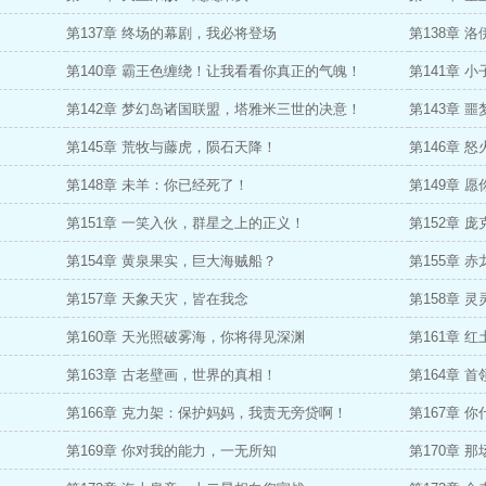
第137章 终场的幕剧，我必将登场
第138章 
第140章 霸王色缠绕！让我看看你真正的气魄！
第141章 
第142章 梦幻岛诸国联盟，塔雅米三世的决意！
第143章 
第145章 荒牧与藤虎，陨石天降！
第146章 
第148章 未羊：你已经死了！
第149章 
第151章 一笑入伙，群星之上的正义！
第152章 
第154章 黄泉果实，巨大海贼船？
第155章 
第157章 天象天灾，皆在我念
第158章 
第160章 天光照破雾海，你将得见深渊
第161章 
第163章 古老壁画，世界的真相！
第164章 
第166章 克力架：保护妈妈，我责无旁贷啊！
第167章
第169章 你对我的能力，一无所知
第170章 