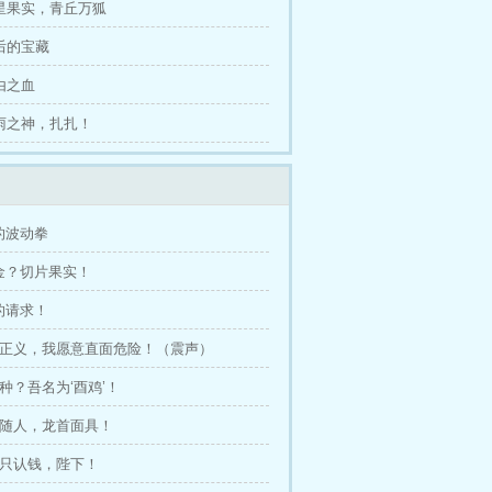
群星果实，青丘万狐
最后的宝藏
自由之血
风雨之神，扎扎！
的波动拳
上金？切片果实！
的请求！
为了正义，我愿意直面危险！（震声）
兽种？吾名为‘酉鸡’！
雨随人，龙首面具！
们只认钱，陛下！