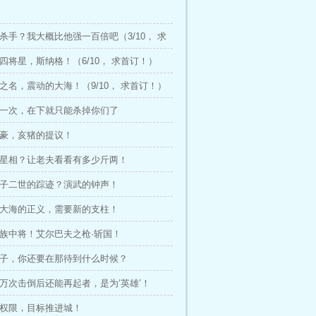
级杀手？我大概比他强一百倍吧（3/10， 求
点四将星，斯纳格！（6/10， 求首订！）
鼠之名，震动的大海！（9/10， 求首订！）
再有一次，在下就只能杀掉你们了
剑豪，亥猪的提议！
十二星相？让老夫看看有多少斤两！
白胡子二世的踪迹？演武的钟声！
这片大海的正义，需要新的支柱！
人族中将！艾尔巴夫之枪·斩国！
臭小子，你还要在那待到什么时候？
千万次击倒后还能再起者，是为‘英雄’！
将权限，目标推进城！