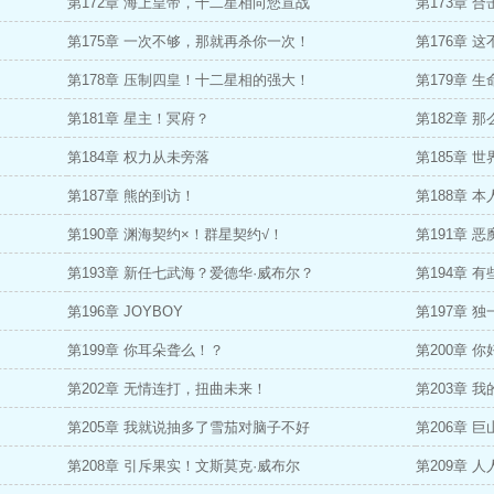
第172章 海上皇帝，十二星相向您宣战
第173章 
第175章 一次不够，那就再杀你一次！
第176章 
！
第178章 压制四皇！十二星相的强大！
第179章 
第181章 星主！冥府？
第182章 
第184章 权力从未旁落
第185章 
第187章 熊的到访！
第188章 
第190章 渊海契约×！群星契约√！
第191章 
第193章 新任七武海？爱德华·威布尔？
第194章 
第196章 JOYBOY
第197章 
第199章 你耳朵聋么！？
第200章 
第202章 无情连打，扭曲未来！
第203章 
第205章 我就说抽多了雪茄对脑子不好
第206章 
第208章 引斥果实！文斯莫克·威布尔
第209章 