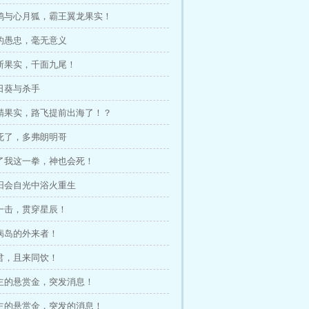
酉鸡与心月狐，霸王翼龙果实！
你的愚忠，毫无意义
裁断果实，千面九尾！
向日葵与杀手
精精果实，路飞提前出海了！？
吵死了，多弗朗明哥
吃了我这一拳，神也会死！
太阳会自光中浴火重生
这一击，贯穿星辰！
疫病岛的外来者！
诸君，且来同饮！
星主的悬赏金，突发消息！
星主的悬赏金，突发的消息！