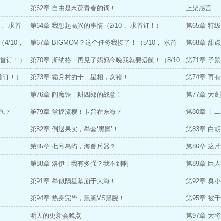
第62章 自由是永葆青春的词！
上架感言
0， 求首
第64章 我想起高兴的事情（2/10， 求首订！）
第65章 特
4/10，
第67章 BIGMOM？这个任务我接了！（5/10， 求首
首订！）
第68章 甜
求首订！）
订！）
第70章 斯纳格：再见了妈妈今晚我就要远航！（8/10，
第71章 子
求首订！）
求首订！）
第73章 霜月村的十二星相，亥猪！
第74章 
第76章 阎魔铁！耕四郎的战意！
第77章 大
气？
第79章 掌握流樱！卡普在东海？
第80章 
第82章 倒退果实，拳套‘黑鬃’！
第83章 
第85章 七号岛屿，海兽兵器？
第86章 
第88章 洛伊：我有多强？我不到啊
第89章 巨
第91章 拳似陨星坠崩于大海！
第92章 
第94章 热身完毕，黑腕VS黑腕！
第95章 被
明天的更新会晚点
第97章 大