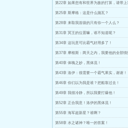
第22章 如果您有和世界为敌的打算，请带上
第25章 斯摩格：这是什么抛瓦？
第28章 来取我首级的只有你一个人么？
第31章 冥王的位置嘛，谁不知道呢？
第34章 这玩意可比霸气好用多了！
第37章 摩根斯：两天之内，我要他的全部情
第40章 体魄之妙，黑体流！
第43章 洛伊：很需要一个霸气果实，谢谢！
第46章 你们以为我是谁？把船靠过去！
第49章 我很冷静，所以我要打爆他！
第52章 正合我意！洛伊的黑体流！
第55章 海军超新星？谁啊？
第58章 水之诸神？唯一的答案！