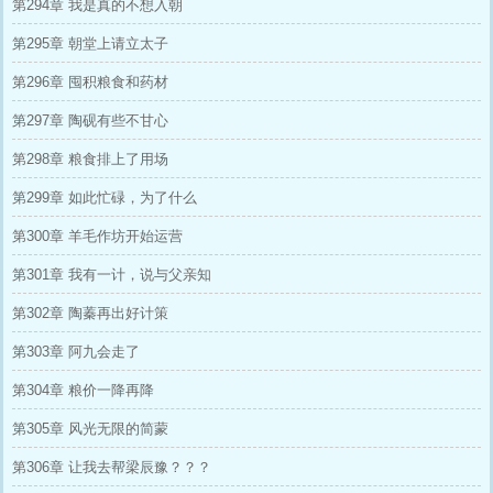
第294章 我是真的不想入朝
第295章 朝堂上请立太子
第296章 囤积粮食和药材
第297章 陶砚有些不甘心
第298章 粮食排上了用场
第299章 如此忙碌，为了什么
第300章 羊毛作坊开始运营
第301章 我有一计，说与父亲知
第302章 陶蓁再出好计策
第303章 阿九会走了
第304章 粮价一降再降
第305章 风光无限的简蒙
第306章 让我去帮梁辰豫？？？