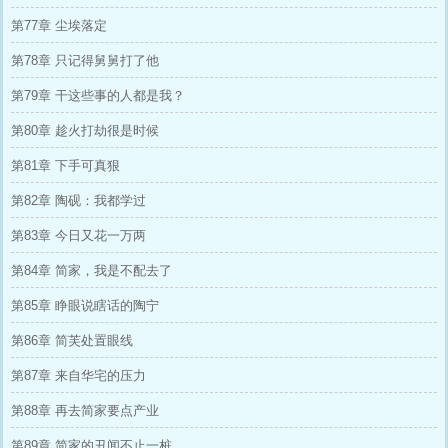
第77章 尘埃落定
第78章 只记得舅舅打了他
第79章 干这些事的人都是我？
第80章 趁火打劫很是时候
第81章 下手可真狠
第82章 陶砚：我都学过
第83章 今日又花一万两
第84章 简家，我是不配去了
第85章 睁眼说瞎话的陶宁
第86章 简芙处置眼线
第87章 来自华宅的压力
第88章 再去简家要点产业
第89章 简家的丑闻不止一桩