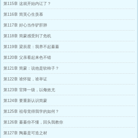
第115章 这就开始内讧了？
第116章 简芙心生羡慕
第117章 好心当作驴肝肺
第118章 简蒙感受到了危机
第119章 梁辰星：我养不起蓁蓁
第120章 父亲看起来色不错
第121章 简蒙：说他是软柿子？
第122章 谁怀疑，谁举证
第123章 官降一级，以儆效尤
第124章 要重新认识简蒙
第125章 祖母觉得我学的如何？
第126章 蓁蓁你不懂，回头我教你
第127章 陶蓁是可造之材