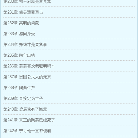
第230章 福王府就是富贵窝
第231章 简芙遭受重击
第232章 高明的简蒙
第233章 感同身受
第234章 赚钱才是要紧事
第235章 陶宁出错
第236章 蓁蓁喜欢我聪明吗？
第237章 恩国公夫人的无奈
第238章 陶蓁生产
第239章 直接定为世子
第240章 梁辰豫有了悔意
第241章 真正的陶蓁已经死了
第242章 宁可他一直都傻着