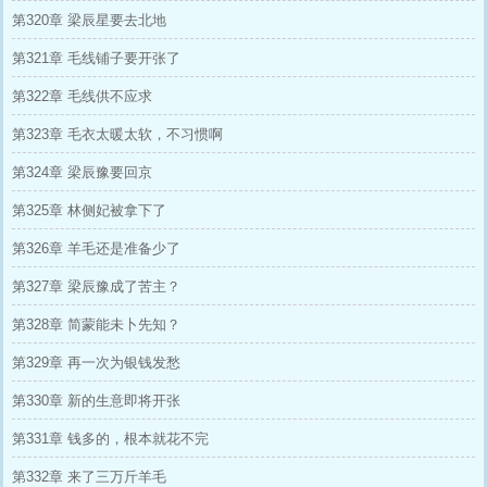
第320章 梁辰星要去北地
第321章 毛线铺子要开张了
第322章 毛线供不应求
第323章 毛衣太暖太软，不习惯啊
第324章 梁辰豫要回京
第325章 林侧妃被拿下了
第326章 羊毛还是准备少了
第327章 梁辰豫成了苦主？
第328章 简蒙能未卜先知？
第329章 再一次为银钱发愁
第330章 新的生意即将开张
第331章 钱多的，根本就花不完
第332章 来了三万斤羊毛