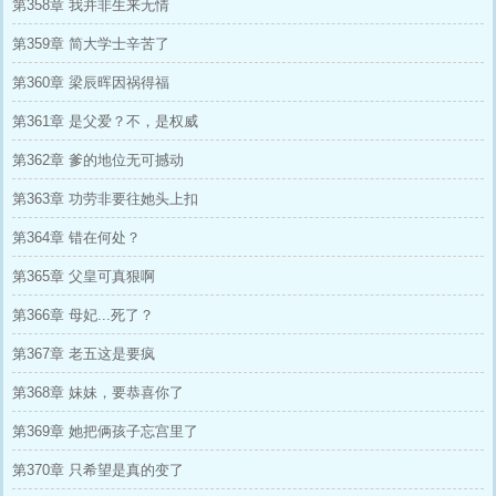
第358章 我并非生来无情
第359章 简大学士辛苦了
第360章 梁辰晖因祸得福
第361章 是父爱？不，是权威
第362章 爹的地位无可撼动
第363章 功劳非要往她头上扣
第364章 错在何处？
第365章 父皇可真狠啊
第366章 母妃...死了？
第367章 老五这是要疯
第368章 妹妹，要恭喜你了
第369章 她把俩孩子忘宫里了
第370章 只希望是真的变了