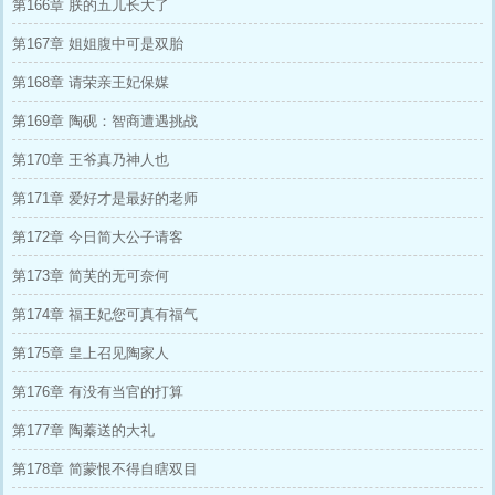
第166章 朕的五儿长大了
第167章 姐姐腹中可是双胎
第168章 请荣亲王妃保媒
第169章 陶砚：智商遭遇挑战
第170章 王爷真乃神人也
第171章 爱好才是最好的老师
第172章 今日简大公子请客
第173章 简芙的无可奈何
第174章 福王妃您可真有福气
第175章 皇上召见陶家人
第176章 有没有当官的打算
第177章 陶蓁送的大礼
第178章 简蒙恨不得自瞎双目