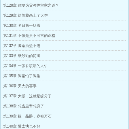
第128章 你要为父教你掌家之道？
第129章 给简蒙画上了大饼
第130章 冬日第一场雪
第131章 不像是贵不可言的命格
第132章 陶蓁油盐不进
第133章 献殷勤的简涛
第134章 一张香喷喷的大饼
第135章 陶蓁怕了陶染
第136章 天大的喜事
第137章 大抵，这就是缘分了
第138章 想当皇帝想疯了
第139章 授一品爵，岁禄万石
第140章 懂太快也不好