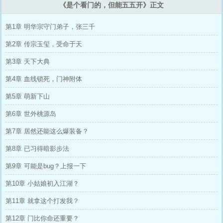
《是个看门的，但能五五开》正文
第1章 明华宗守门弟子，张三千
第2章 传宗玉玺，受命于天
第3章 天下大典
第4章 血线锁死，门神附体
第5章 萌新下山
第6章 世外桃源岛
第7章 居然还能这么爆装备？
第8章 已习得暗影步法
第9章 可能是bug？上报一下
第10章 小姑娘初入江湖？
第11章 就拿这个打发我？
第12章 门比你命还重要？