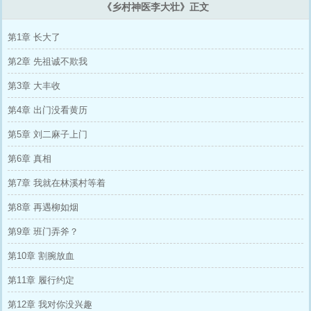
《乡村神医李大壮》正文
第1章 长大了
第2章 先祖诚不欺我
第3章 大丰收
第4章 出门没看黄历
第5章 刘二麻子上门
第6章 真相
第7章 我就在林溪村等着
第8章 再遇柳如烟
第9章 班门弄斧？
第10章 割腕放血
第11章 履行约定
第12章 我对你没兴趣