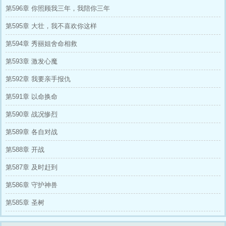
第596章 你照顾我三年，我陪你三年
《龙象波若功》?力拔山河，拳镇乾坤！
?昔日被嘲 “傻子”，今日我乃神医圣手！
第595章 大壮，我不喜欢你这样
疑难杂症？药到病除！垂死之人？ 针下回
春！恶霸宵小？一拳轰飞！
第594章 秀丽姐舍命相救
一手银针定生死，一手铁拳镇乾坤。 小小
的林溪村，再也藏不住这条苏醒的真龙！
第593章 激发心魔
第592章 我要亲手报仇
第591章 以命换命
第590章 战况惨烈
第589章 各自对战
第588章 开战
第587章 及时赶到
第586章 守护神兽
第585章 圣树