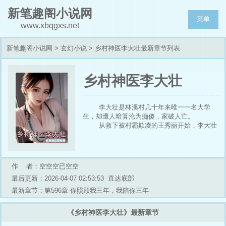
新笔趣阁小说网
菜单
www.xbqgxs.net
新笔趣阁小说网
>
玄幻小说
> 乡村神医李大壮最新章节列表
乡村神医李大壮
李大壮是林溪村几十年来唯一一名大学
生，却遭人暗算沦为痴傻，家破人亡。
从救下被村霸欺凌的王秀丽开始，李大壮
的命运彻底改变。
头破血流的剧痛让他彻底清醒，尘封的记
忆与滔天恨意汹涌而至！
掘开祖宅秘土，开启八卦檀盒，先祖李长
作 者：空空空已空空
生的无上传承轰然灌顶：
最后更新：2026-04-07 02:53:53
直达底部
?《三清道法》?引天地灵气，修无上神
通！
最新章节：第596章 你照顾我三年，我陪你三年
《天星冰魄针》?掌生死玄机，一针活死
人，一针灭邪佞！
《乡村神医李大壮》最新章节
《无极天罡炼体术》?铸就金刚不坏之躯！
?《医典杂记》?囊括古今奇方妙丹！