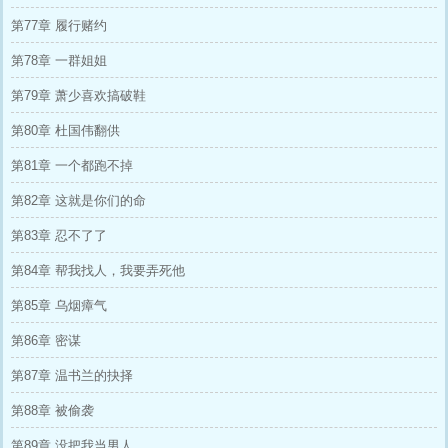
第77章 履行赌约
第78章 一群姐姐
第79章 萧少喜欢搞破鞋
第80章 杜国伟翻供
第81章 一个都跑不掉
第82章 这就是你们的命
第83章 忍不了了
第84章 帮我找人，我要弄死他
第85章 乌烟瘴气
第86章 密谋
第87章 温书兰的抉择
第88章 被偷袭
第89章 没把我当男人