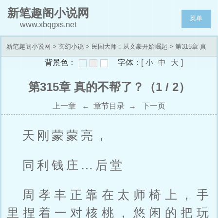
新笔趣阁小说网
菜单
www.xbqgxs.net
新笔趣阁小说网
>
玄幻小说
>
民国大师：从文豪开始崛起
> 第315章 真
背景色：
字体：
[
小
中
大
]
的不帮了？
第315章 真的不帮了？（1 / 2）
上一章
←
章节目录
→
下一页
天刚蒙蒙亮，
同利钱庄…后堂
周孝丰正靠在太师椅上，手
里捏着一对核桃，悠闲的把玩