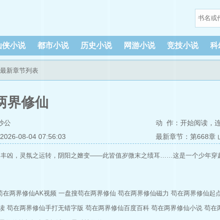
仙侠小说
都市小说
历史小说
网游小说
竞技小说
科
仙最新章节列表
两界修仙
抄公
动 作：
开始阅读
，
6-08-04 07:56:03
最新章节：第668章
之丰凶，灵氛之运转，阴阳之嬗变——此皆值岁微末之绩耳……这是一个少年穿
苟在两界修仙AK视频
一盘搜苟在两界修仙
苟在两界修仙磁力
苟在两界修仙起
读
苟在两界修仙手打无错字版
苟在两界修仙百度百科
苟在两界修仙小说
苟在