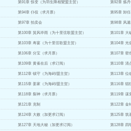
第91章 惊变（为羽生降相鸞盟主贺）
第92章 炼
第94章 仆役（求月票）
第95章 卸任
第97章 拍卖会
第98章 风
第100章 箕风毕雨（为十里弦歌盟主贺）
第101章 
第103章 寿宴（为十里弦歌盟主贺）
第104章 
第106章 分宝（求月票）
第107章 
第109章 黄雀在后（求订阅）
第110章 
第112章 镇守（为海屿l盟主贺）
第113章 
第115章 姜家（为海屿l盟主贺）
第116章 
第118章 裂神（求月票）
第119章 
第121章 克制
第122章 金
第124章 大败（加更求订阅）
第125章 
第127章 天地大秘（加更求订阅）
第128章 