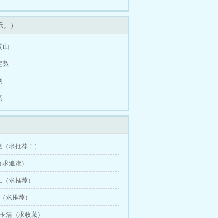
示。）
蜀山
定数
匆
贫
王诞（求推荐！）
（求追读）
注（求推荐）
队（求推荐）
极玉清（求收藏）