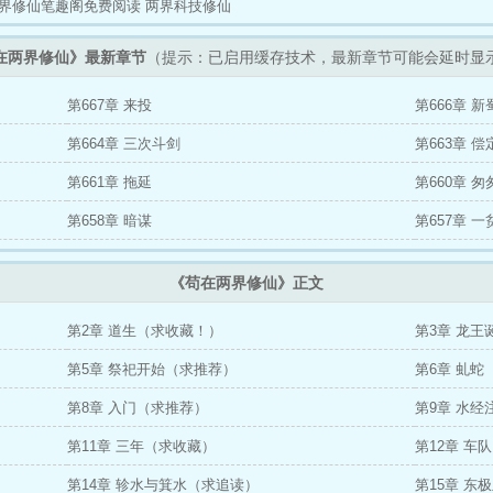
界修仙笔趣阁免费阅读
两界科技修仙
在两界修仙》最新章节
（提示：已启用缓存技术，最新章节可能会延时显
第667章 来投
第666章 新
第664章 三次斗剑
第663章 偿
第661章 拖延
第660章 匆
第658章 暗谋
第657章 一
《苟在两界修仙》正文
第2章 道生（求收藏！）
第3章 龙
第5章 祭祀开始（求推荐）
第6章 虬蛇
第8章 入门（求推荐）
第9章 水经
第11章 三年（求收藏）
第12章 车
第14章 轸水与箕水（求追读）
第15章 东