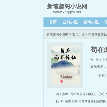
新笔趣阁小说网
www.xbqgxs.net
首页
玄幻小说
言情小说
新笔趣阁小说网
>
玄幻小说
> 苟在两界修
苟在
作 者：文
最后更新：202
年岁
相关推荐:
苟在两界修仙美眉开心吧
仙TXT免费下载
苟在两界修仙免费阅