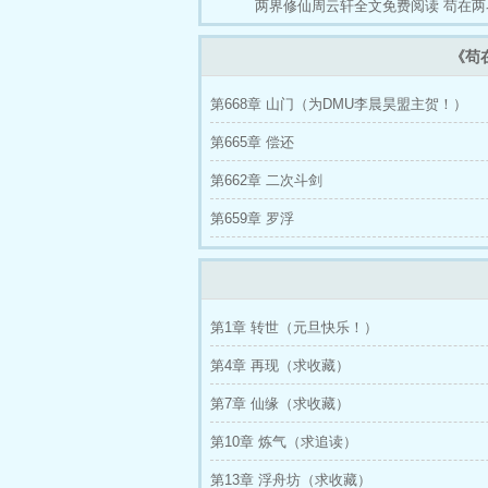
两界修仙周云轩全文免费阅读
苟在两
《苟
第668章 山门（为DMU李晨昊盟主贺！）
第665章 偿还
第662章 二次斗剑
第659章 罗浮
第1章 转世（元旦快乐！）
第4章 再现（求收藏）
第7章 仙缘（求收藏）
第10章 炼气（求追读）
第13章 浮舟坊（求收藏）