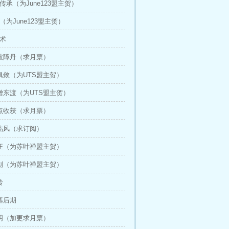
丹传承（为June123盟主贺）
（为June123盟主贺）
遁术
大破障丹（求月票）
光俱敛（为UTS盟主贺）
密僧东渡（为UTS盟主贺）
清点收获（求月票）
位临风（求订阅）
猖狂（为苏叶禅盟主贺）
谋划（为苏叶禅盟主贺）
铃
筑基后期
四明（加更求月票）