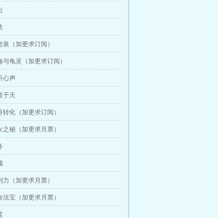
击
法
不老泉（加更求订阅）
吞海与龟灵（加更求订阅）
窃听心声
问道于天
真丹转化（加更求订阅）
觜火之秘（加更求月票）
务
颅
金刚力（加更求月票）
本命法宝（加更求月票）
鲨