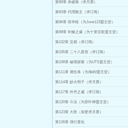
第90章 杀破狼（求月票）
第93章 代理殿主（求订阅）
第96章 琼华枝（为June123盟主贺）
第99章 剑修之威（为十里弦歌盟主贺）
第102章 交易（求订阅）
第105章 二十八星宿（求订阅）
第108章 秘境探索（为UTS盟主贺）
第111章 潮生珠（为海屿l盟主贺）
第114章 妙火明子（求月票）
第117章 外丹之威（求订阅）
第120章 斗法（为苏叶禅盟主贺）
第123章 大胜（加更求月票）
第126章 强行度化