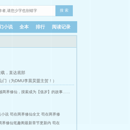
搜 索
幻小说
全本
排行
阅读记录
连载，
直达底部
 山门（为DMU李晨昊盟主贺！）
越两界修仙，摸索成为【值岁】的故事……
点小说
苟在两界修仙全文
苟在两界修
两界修仙笔趣阁最新章节更新内
苟在