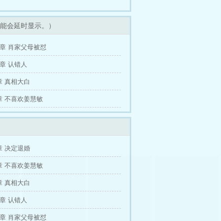
能会延时显示。）
5章 肖家父母被怼
2章 认错人
章 真相大白
章 不喜欢姜慧敏
章 决定退婚
章 不喜欢姜慧敏
章 真相大白
2章 认错人
5章 肖家父母被怼