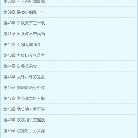
第38章 月下杀机如凝脂
第39章 装傻扮痴数十年
第40章 手谈天下三十载
第41章 男儿何不带吴钩
第42章 万物无非我造
第43章 力拔山兮气盖世
第44章 自吞苦果尝
第45章 大珠小珠落玉盘
第46章 归城腹藏心中谋
第47章 衣带渐宽终不悔
第48章 我笑他人看不穿
第49章 夜夜相思更漏残
第50章 棋逢对手方真弈