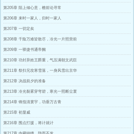
第205章 陌上倾心意，檐前论寻常
第206章 来时一家人，归时一家人
第207章 一切定矣
第208章 千险万难皆散尽，冷光一片照营前
第209章 一驿捷书通帝阙
第210章 功封异姓王爵重，气压满朝文武臣
第211章 祭扫兄坟寒雪落，一身风雪出京华
第212章 决战前夕的准备
第213章 冷光裂雾穿穹碧，寒光一照断尘寰
第214章 锋指清寰宇，功垂万古青
第215章 初显威
第216章 围点打援，将计就计
第217章 内藏锦绣，隐而不发