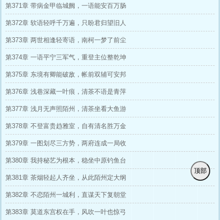
第371章 带病金甲临城阙，一语能安百万肠
第372章 软语轻呼千万遍，只盼君归望旧人
第373章 两世相逢轻寄语，南柯一梦了前尘
第374章 一语平宁三军气，重登主位整乾坤
第375章 东境有卿能破敌，帐前双辅可安邦
第376章 浅巷深藏一叶痕，清茶不语是青萍
第377章 浅月无声照陌州，清茶坐看大鱼游
第378章 不登富贵趋雅室，自有清名胜万金
第379章 一图划尽三方势，两府连成一局收
第380章 我持秘艺为根本，稳坐中原钓鱼台
顶部
第381章 茶烟轻起人齐坐，从此陌州定大纲
第382章 不恋陌州一城利，直谋天下复朝堂
第383章 莫道东宫权在手，风吹一叶也惊弓