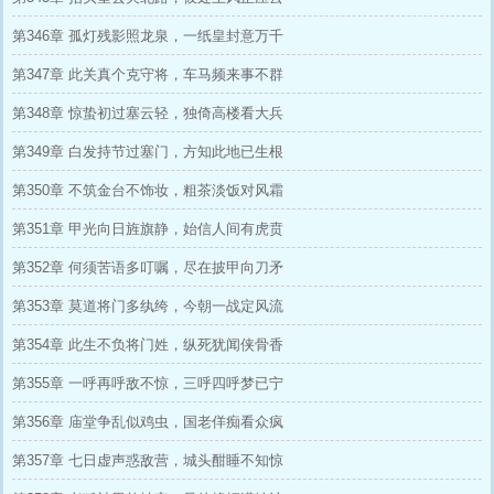
第346章 孤灯残影照龙泉，一纸皇封意万千
第347章 此关真个克守将，车马频来事不群
第348章 惊蛰初过塞云轻，独倚高楼看大兵
第349章 白发持节过塞门，方知此地已生根
第350章 不筑金台不饰妆，粗茶淡饭对风霜
第351章 甲光向日旌旗静，始信人间有虎贲
第352章 何须苦语多叮嘱，尽在披甲向刀矛
第353章 莫道将门多纨绔，今朝一战定风流
第354章 此生不负将门姓，纵死犹闻侠骨香
第355章 一呼再呼敌不惊，三呼四呼梦已宁
第356章 庙堂争乱似鸡虫，国老佯痴看众疯
第357章 七日虚声惑敌营，城头酣睡不知惊