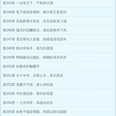
第243章 一论传天下，千秋仰大儒
第244章 笔下差池非偶得，敢问亲王意若何
第245章 舌战群儒今胜矣，先生此际肯入城
第246章 愧无灼见酬君论，敛衽躬身拜下风
第247章 雪压寒街人影瘦，挽肩低语话流年
第248章 既许伊执手，便与共晨昏
第249章 绣榻春深云鬓乱，呢喃软语共良宵
第250章 卸磨杀驴翻覆手
第251章 太子令书，兵部公文，亲王恶名
第252章 龙颜不可猜，君心深似海
第253章 书生眉目静，掌内伏雷霆
第254章 一入京华里，风波自此生
第255章 俗务千端皆理顺，闲观云影过疏棂