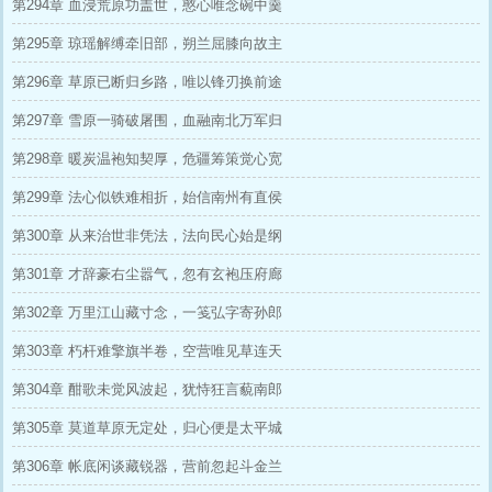
第294章 血浸荒原功盖世，憨心唯念碗中羹
第295章 琼瑶解缚牵旧部，朔兰屈膝向故主
第296章 草原已断归乡路，唯以锋刃换前途
第297章 雪原一骑破屠围，血融南北万军归
第298章 暖炭温袍知契厚，危疆筹策觉心宽
第299章 法心似铁难相折，始信南州有直侯
第300章 从来治世非凭法，法向民心始是纲
第301章 才辞豪右尘嚣气，忽有玄袍压府廊
第302章 万里江山藏寸念，一笺弘字寄孙郎
第303章 朽杆难擎旗半卷，空营唯见草连天
第304章 酣歌未觉风波起，犹恃狂言藐南郎
第305章 莫道草原无定处，归心便是太平城
第306章 帐底闲谈藏锐器，营前忽起斗金兰