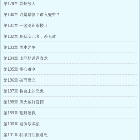
第179章 霖州故人
第180章 谁是猎物？谁入瓮中？
第181章 一盏清茗茶楼月
第182章 犯我安北者，杀无赦
第183章 国本之争
第184章 山匪劫道遇真龙
第185章 帝心难测
第186章 破而后立
第187章 将台上的恶鬼
第188章 风大戴好官帽
第189章 荒野屠戮
第190章 君侧尽谗狼
第191章 我倾肝胆报君恩