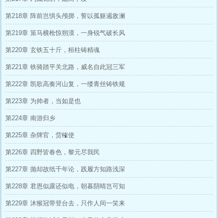
第218章 阵前岂惧头颅掷，誓以孤躯遏敌澜
第219章 策马横枪惊朔漠，一身锐气破长风
第220章 玄铁五十斤，桓柱铸精魂
第221章 铁骑踏平关北路，威名自此冠三军
第222章 凯歌高奏河山复，一缕青丝铸铁规
第223章 为帅者，当如是也
第224章 南游归乡
第225章 杂牌官，赀榷使
第226章 四野皆春色，黎元尽我民
第227章 抛却故纸千年论，践履方知路浅深
第228章 君恩似露还似电，朝暮阴晴岂可知
第229章 沐猴冠带登台去，只作人间一笑来