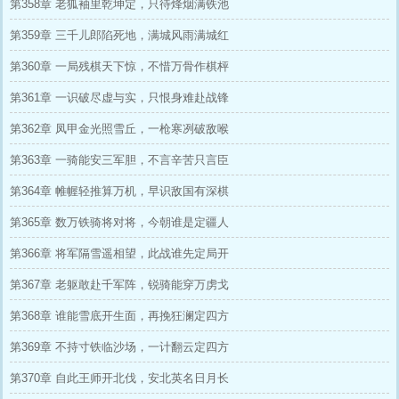
第358章 老狐袖里乾坤定，只待烽烟满铁池
第359章 三千儿郎陷死地，满城风雨满城红
第360章 一局残棋天下惊，不惜万骨作棋枰
第361章 一识破尽虚与实，只恨身难赴战锋
第362章 凤甲金光照雪丘，一枪寒冽破敌喉
第363章 一骑能安三军胆，不言辛苦只言臣
第364章 帷幄轻推算万机，早识敌国有深棋
第365章 数万铁骑将对将，今朝谁是定疆人
第366章 将军隔雪遥相望，此战谁先定局开
第367章 老躯敢赴千军阵，锐骑能穿万虏戈
第368章 谁能雪底开生面，再挽狂澜定四方
第369章 不持寸铁临沙场，一计翻云定四方
第370章 自此王师开北伐，安北英名日月长