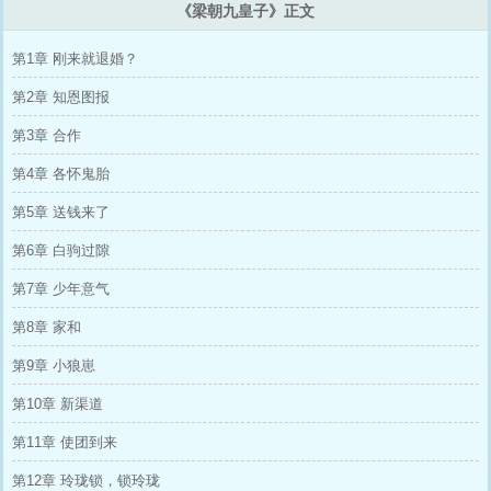
《梁朝九皇子》正文
第1章 刚来就退婚？
第2章 知恩图报
第3章 合作
第4章 各怀鬼胎
第5章 送钱来了
第6章 白驹过隙
第7章 少年意气
第8章 家和
第9章 小狼崽
第10章 新渠道
第11章 使团到来
第12章 玲珑锁，锁玲珑