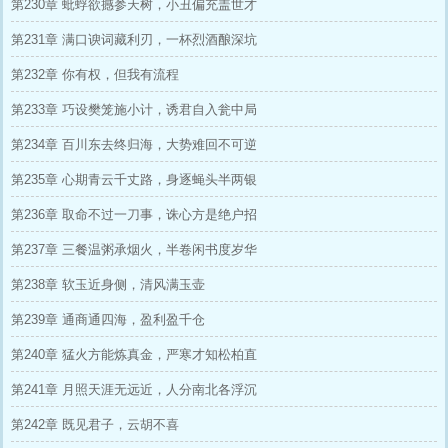
第230章 蚍蜉欲撼参天树，小丑偏充盖世才
第231章 满口谀词藏利刃，一杯烈酒酿深坑
第232章 你有权，但我有流程
第233章 巧设樊笼施小计，诱君自入瓮中局
第234章 百川东去终归海，大势难回不可逆
第235章 心期青云千丈路，身逐蝇头半两银
第236章 取命不过一刀事，诛心方是绝户招
第237章 三餐温粥承烟火，半卷闲书度岁华
第238章 软玉近身侧，清风满玉壶
第239章 通商通四海，盈利盈千仓
第240章 猛火方能炼真金，严寒才知松柏直
第241章 月照天涯无远近，人分南北各浮沉
第242章 既见君子，云胡不喜