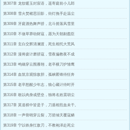
第307章 龙纹暖玉封宸语，遥寄庭前小儿郎
第308章 雪火焚楮思旧影，街灯挽手赴温尘
第309章 牙庭酒热舞声骄，北斗摇落风雪里
第310章 不做草莽劫财寇，愿为天朝剔蠹臣
第311章 玄白交辉清澜渡，死生相托大荒风
第312章 漫将疲计磨骄寇，雪夜偏教夜不成
第313章 鸣镝穿云围雁翎，老卒横刀护雏鹰
第314章 血筑京观惊敌胆，孤峡匿锋待狂奔
第315章 老卒怒醒少年志，狼心藏计待时开
第316章 敢以肉身成壁垒，独将名姓震胡尘
第317章 莫道棋中皆是子，刀盾相煎血未干。
第318章 一声骨哨穿云裂，万箭倾天覆寇鳞
第319章 宁以铁身扛敌刃，不教袍泽赴死尘