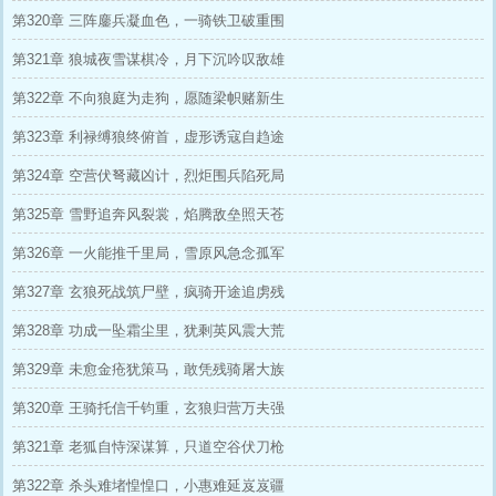
第320章 三阵鏖兵凝血色，一骑铁卫破重围
第321章 狼城夜雪谋棋冷，月下沉吟叹敌雄
第322章 不向狼庭为走狗，愿随梁帜赌新生
第323章 利禄缚狼终俯首，虚形诱寇自趋途
第324章 空营伏弩藏凶计，烈炬围兵陷死局
第325章 雪野追奔风裂裳，焰腾敌垒照天苍
第326章 一火能推千里局，雪原风急念孤军
第327章 玄狼死战筑尸壁，疯骑开途追虏残
第328章 功成一坠霜尘里，犹剩英风震大荒
第329章 未愈金疮犹策马，敢凭残骑屠大族
第320章 王骑托信千钧重，玄狼归营万夫强
第321章 老狐自恃深谋算，只道空谷伏刀枪
第322章 杀头难堵惶惶口，小惠难延岌岌疆