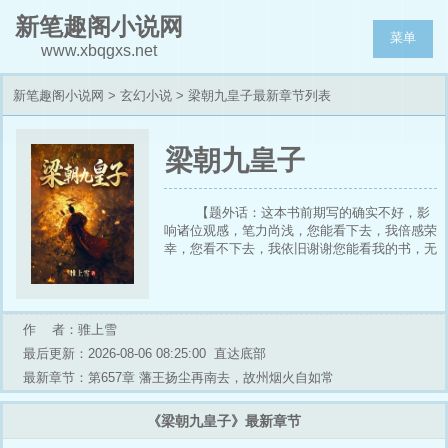
新笔趣阁小说网
菜单
www.xbqgxs.net
新笔趣阁小说网
>
玄幻小说
> 梁朝九皇子最新章节列表
梁朝九皇子
【题外话：这本书前期写的确实不好，影
响诸位观感，笔力尚浅，您能看下去，我倍感荣
幸，您看不下去，我依旧谢谢您能看我的书，无
论好评差评，都是如此，铭感五内。 】
【类群像+扮猪吃虎+权谋+无系统】
穿越成软弱皇子，内有兄弟倾轧，外有强
敌环伺，开局就是地狱难度。
作 者：骓上雪
但没关系，我懂点 “技术活”。
最后更新：2026-08-06 08:25:00
直达底部
一张香皂配方→月入百万，组建私军！
烈酒白糖→垄断市场，国库没我富！
最新章节：第657章 藩王扬尘再南去，故州烟火自如常
一座青楼 “夜画楼”→【情报组织·青萍
司】，天下风云尽入我手！
《梁朝九皇子》最新章节
收养街边小乞丐→【无双猛将·苏知恩】，
万军从中取上将首级！