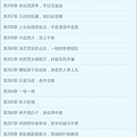
第256章 命似荒原草，卒过无返途
第257章 王佐经纶藏，他日必登廊
第258章 人生如戏凭妆点，半是逢迎半是真
第259章 为这把火，添上干柴
第260章 演尽贤良欺众目，一朝得势更猖狂
第261章 待把荒丛都翦尽，好趁东风开遍
第262章 哪知落子皆由命，身是旁人掌上丸
第263章 以退为进，条件交换
第264章 一张一弛
第265章 朱大统领
第266章 枰开黑白子，身似局中棋
第267章 待得明年春草绿，群羊壮硕马牛肥
第268章 君欲燃薪驱夜冷，我倾松叶助燎原