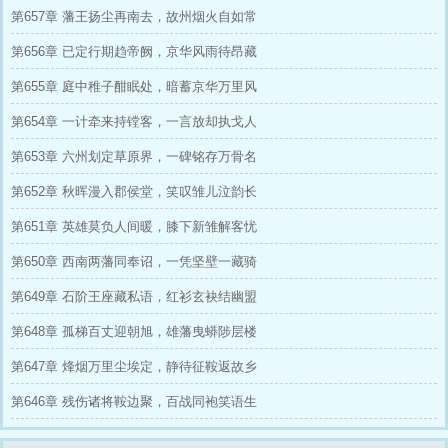
第657章 藩王扬尘再南去，故州烟火自如常
招揽叛军军师→【麒麟之才·诸葛凡】，为
我谋划天下！
第656章 已定行期趋帝阙，京华风雨待昂藏
一曲五百府兵→【安北铁军】，战力提升
十倍！
第655章 庭中稚子酣眠处，暗蓄京华万里风
【白龙骑】正面冲锋！
【玄狼骑】两翼包抄！
第654章 一计牵来持镗客，一言放却执戈人
【雁翎骑】千里索敌！
太子还在想尽办法搞我的时候。
第653章 六州划定草原界，一碑铭存万骨名
我已在关北筑起雄城，手握重兵。
他们以为我是绵羊，却不知我已是俯瞰天
第652章 秋晖漫入郡侯堂，笑叹雏儿泣韵长
下的巨龙。
“父皇，太子，这天下，我要了！”
第651章 英雄莫负人间暖，膝下新雏解客忧
第650章 西南两藩同奉诏，一凭坚壁一藏骑
第649章 石阶王座藏私语，红衫玄袂结幽盟
第648章 孤梯百丈迎朝旭，雄藩曳蟒陟层楼
第647章 烽烟万里尘埃定，静待征鞍返故乡
第646章 残伤诸将鞍边聚，百战同袍笑语生