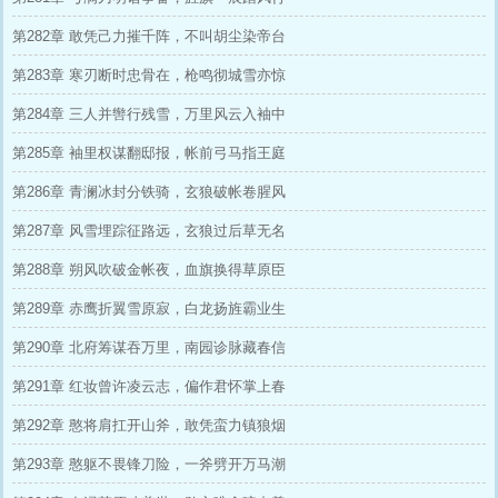
第282章 敢凭己力摧千阵，不叫胡尘染帝台
第283章 寒刃断时忠骨在，枪鸣彻城雪亦惊
第284章 三人并辔行残雪，万里风云入袖中
第285章 袖里权谋翻邸报，帐前弓马指王庭
第286章 青澜冰封分铁骑，玄狼破帐卷腥风
第287章 风雪埋踪征路远，玄狼过后草无名
第288章 朔风吹破金帐夜，血旗换得草原臣
第289章 赤鹰折翼雪原寂，白龙扬旌霸业生
第290章 北府筹谋吞万里，南园诊脉藏春信
第291章 红妆曾许凌云志，偏作君怀掌上春
第292章 憨将肩扛开山斧，敢凭蛮力镇狼烟
第293章 憨躯不畏锋刀险，一斧劈开万马潮