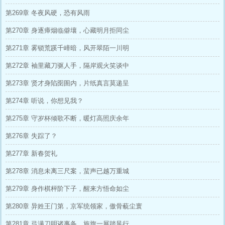
第269章 冬夜风硬，恐有风雨
第270章 身逐瘴烟临僻壤，心藏明月拒同尘
第271章 雾锁荒蹊千嶂暗，风开翠陌一川明
第272章 袖里藏刀驱人手，隔岸观火笑谈中
第273章 贤才身陷囹圄内，片纸真言莫递呈
第274章 听说，你想见我？
第275章 守岁杯倾歌不断，暖灯高照庆余年
第276章 失踪了？
第277章 新春贺礼
第278章 消息未离三尺案，蜚声已越万重城
第279章 身作棋枰阶下子，醒来方悟命如尘
第280章 异姓王门第，京军统领家，傲骨藐尘寰
第281章 弓满刀明诸事备，旌旗一展踏风行