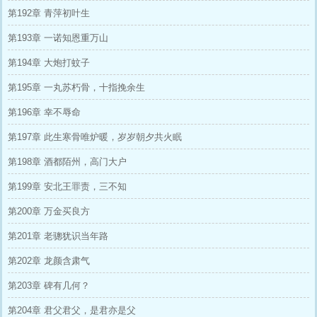
第192章 青萍初叶生
第193章 一诺知恩重万山
第194章 大炮打蚊子
第195章 一丸苏朽骨，十指挽余生
第196章 幸不辱命
第197章 此生寒骨唯炉暖，岁岁朝夕共火眠
第198章 酒都陌州，高门大户
第199章 安北王罪责，三不知
第200章 万金买良方
第201章 老骢犹识当年路
第202章 龙颜含肃气
第203章 碑有几何？
第204章 君父君父，是君亦是父