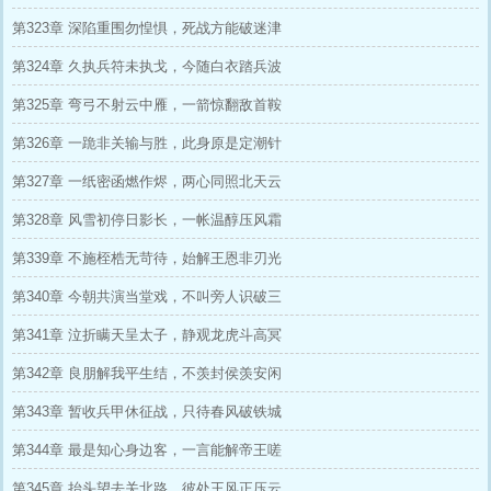
第323章 深陷重围勿惶惧，死战方能破迷津
第324章 久执兵符未执戈，今随白衣踏兵波
第325章 弯弓不射云中雁，一箭惊翻敌首鞍
第326章 一跪非关输与胜，此身原是定潮针
第327章 一纸密函燃作烬，两心同照北天云
第328章 风雪初停日影长，一帐温醇压风霜
第339章 不施桎梏无苛待，始解王恩非刃光
第340章 今朝共演当堂戏，不叫旁人识破三
第341章 泣折瞒天呈太子，静观龙虎斗高冥
第342章 良朋解我平生结，不羡封侯羡安闲
第343章 暂收兵甲休征战，只待春风破铁城
第344章 最是知心身边客，一言能解帝王嗟
第345章 抬头望去关北路，彼处王风正压云