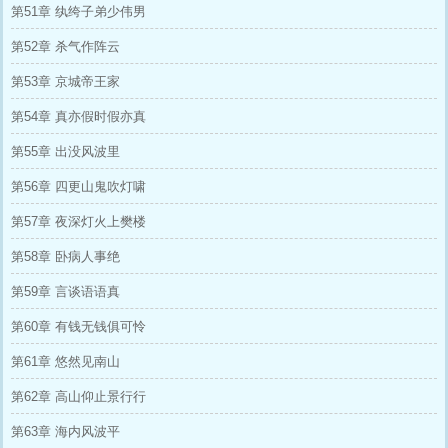
第51章 纨绔子弟少伟男
第52章 杀气作阵云
第53章 京城帝王家
第54章 真亦假时假亦真
第55章 出没风波里
第56章 四更山鬼吹灯啸
第57章 夜深灯火上樊楼
第58章 卧病人事绝
第59章 言谈语语真
第60章 有钱无钱俱可怜
第61章 悠然见南山
第62章 高山仰止景行行
第63章 海内风波平