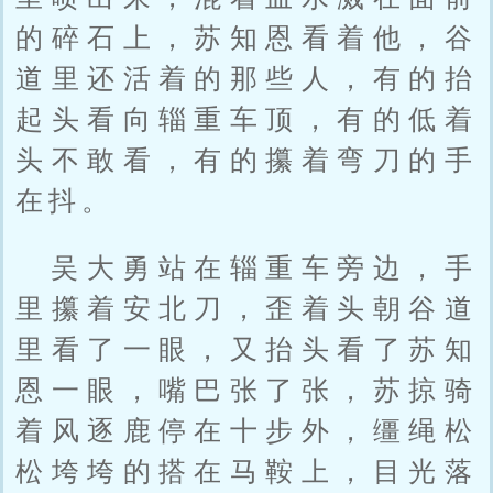
的碎石上，苏知恩看着他，谷
道里还活着的那些人，有的抬
起头看向辎重车顶，有的低着
头不敢看，有的攥着弯刀的手
在抖。
吴大勇站在辎重车旁边，手
里攥着安北刀，歪着头朝谷道
里看了一眼，又抬头看了苏知
恩一眼，嘴巴张了张，苏掠骑
着风逐鹿停在十步外，缰绳松
松垮垮的搭在马鞍上，目光落