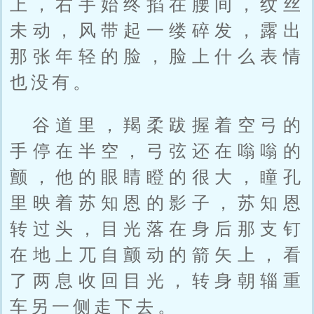
上，右手始终掐在腰间，纹丝
未动，风带起一缕碎发，露出
那张年轻的脸，脸上什么表情
也没有。
谷道里，羯柔跋握着空弓的
手停在半空，弓弦还在嗡嗡的
颤，他的眼睛瞪的很大，瞳孔
里映着苏知恩的影子，苏知恩
转过头，目光落在身后那支钉
在地上兀自颤动的箭矢上，看
了两息收回目光，转身朝辎重
车另一侧走下去。