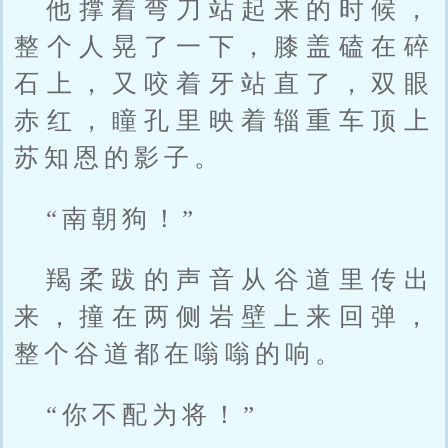
他撑着弯刀站起来的时候，
整个人晃了一下，膝盖磕在碎
石上，又咬着牙站直了，双眼
赤红，瞳孔里映着辎重车顶上
苏知恩的影子。
“南朝狗！”
羯柔跋的声音从谷道里传出
来，撞在两侧岩壁上来回弹，
整个谷道都在嗡嗡的响。
“你不配为将！”