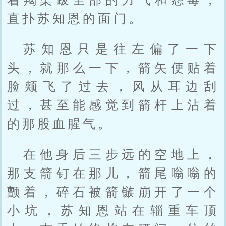
直扑苏知恩的面门。
苏知恩只是往左偏了一下
头，就那么一下，箭矢便贴着
脸颊飞了过去，风从耳边刮
过，甚至能感觉到箭杆上沾着
的那股血腥气。
在他身后三步远的空地上，
那支箭钉在那儿，箭尾嗡嗡的
颤着，碎石被箭镞崩开了一个
小坑，苏知恩站在辎重车顶