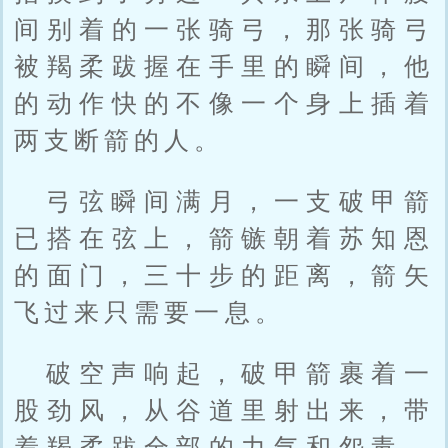
间别着的一张骑弓，那张骑弓
被羯柔跋握在手里的瞬间，他
的动作快的不像一个身上插着
两支断箭的人。
弓弦瞬间满月，一支破甲箭
已搭在弦上，箭镞朝着苏知恩
的面门，三十步的距离，箭矢
飞过来只需要一息。
破空声响起，破甲箭裹着一
股劲风，从谷道里射出来，带
着羯柔跋全部的力气和怨毒，