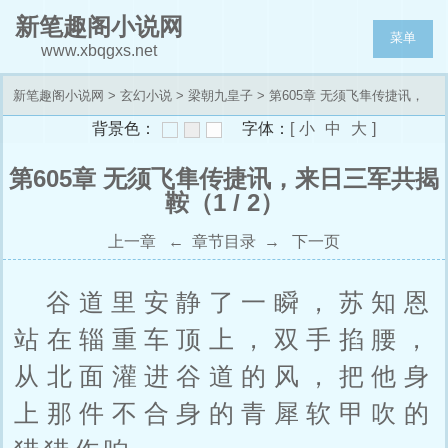
新笔趣阁小说网
菜单
www.xbqgxs.net
新笔趣阁小说网
>
玄幻小说
>
梁朝九皇子
> 第605章 无须飞隼传捷讯，
背景色：
字体：
[
小
中
大
]
来日三军共揭鞍
第605章 无须飞隼传捷讯，来日三军共揭
鞍（1 / 2）
上一章
←
章节目录
→
下一页
谷道里安静了一瞬，苏知恩
站在辎重车顶上，双手掐腰，
从北面灌进谷道的风，把他身
上那件不合身的青犀软甲吹的