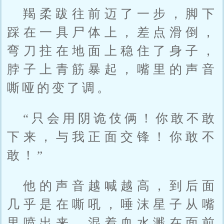
羯柔跋往前迈了一步，脚下
踩在一具尸体上，差点滑倒，
弯刀拄在地面上稳住了身子，
脖子上青筋暴起，嘴里的声音
嘶哑的变了调。
“只会用阴诡伎俩！你敢不敢
下来，与我正面交锋！你敢不
敢！”
他的声音越喊越高，到后面
几乎是在嘶吼，唾沫星子从嘴
里喷出来，混着血水溅在面前