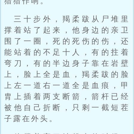
猎猎作响。
三十步外，羯柔跋从尸堆里
撑着站了起来，他身边的亲卫
围了一圈，死的死伤的伤，还
能站着的不足十人，有的拄着
弯刀，有的半边身子靠在岩壁
上，脸上全是血，羯柔跋的脸
上左一道右一道全是血痕，甲
胄上插着两支断箭，箭杆已经
被他自己折断，只剩一截短茬
子露在外头。