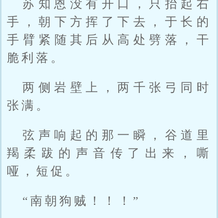
苏知恩没有开口，只抬起右
手，朝下方挥了下去，于长的
手臂紧随其后从高处劈落，干
脆利落。
两侧岩壁上，两千张弓同时
张满。
弦声响起的那一瞬，谷道里
羯柔跋的声音传了出来，嘶
哑，短促。
“南朝狗贼！！！”