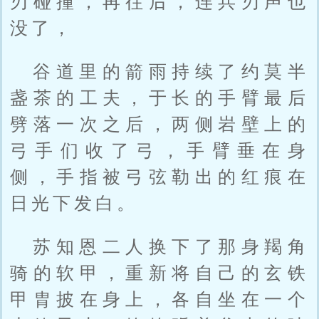
刃碰撞，再往后，连兵刃声也
没了，
谷道里的箭雨持续了约莫半
盏茶的工夫，于长的手臂最后
劈落一次之后，两侧岩壁上的
弓手们收了弓，手臂垂在身
侧，手指被弓弦勒出的红痕在
日光下发白。
苏知恩二人换下了那身羯角
骑的软甲，重新将自己的玄铁
甲胄披在身上，各自坐在一个