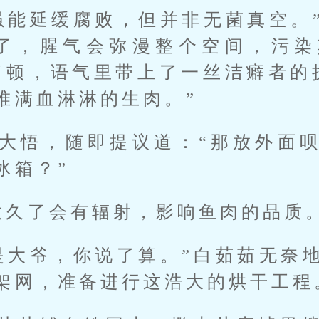
虽能延缓腐败，但并非无菌真空。
久了，腥气会弥漫整个空间，污染
了顿，语气里带上了一丝洁癖者的
堆满血淋淋的生肉。”
大悟，随即提议道：“那放外面
冰箱？”
放久了会有辐射，影响鱼肉的品质。
是大爷，你说了算。”白茹茹无奈
架网，准备进行这浩大的烘干工程