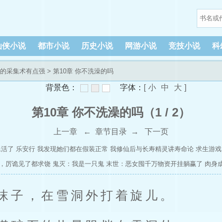
仙侠小说
都市小说
历史小说
网游小说
竞技小说
科
的采集术有点强
> 第10章 你不洗澡的吗
背景色：
字体：
[
小
中
大
]
第10章 你不洗澡的吗（1 / 2）
上一章
←
章节目录
→
下一页
像活了
乐安行
我发现她们都在假装正常
我修仙后与长寿精灵讲寿命论
求生游戏
，厉诡见了都求饶
鬼灭：我是一只鬼
末世：恶女囤千万物资开挂躺赢了
肉身
沫子，在雪洞外打着旋儿。