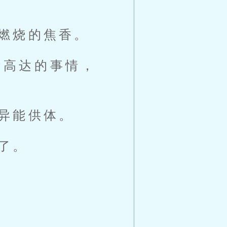
燃烧的焦香。
拆高达的事情，
异能供体。
了。