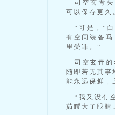
司空玄青头
可以保存更久
“可是，”
有空间装备吗
里受罪。”
司空玄青的
随即若无其事
能永远保鲜，
“我又没有
茹瞪大了眼睛