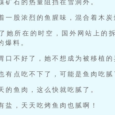
煤矿石的热量阻挡在雪洞外。
着一股浓烈的鱼腥味，混合着木炭
了她所在的时空，国外网站上的
的爆料。
胃口不好了，她不想成为被移植的
也有点吃不下了，可能是鱼肉吃腻
天的鱼肉，这么快就吃腻了。
有盐，天天吃烤鱼肉也腻啊！