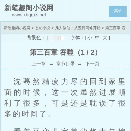
新笔趣阁小说网
菜单
www.xbqgxs.net
新笔趣阁小说网
>
玄幻小说
>
凡人修仙：从五行同修开始
> 第三百章 吞
背景色：
字体：
[
小
中
大
]
噬
第三百章 吞噬（1 / 2）
上一章
←
章节目录
→
下一页
沈蓦然精疲力尽的回到家里
面的时候，这一次虽然进展顺
利了很多，可是还是耽误了很
多的时间了。