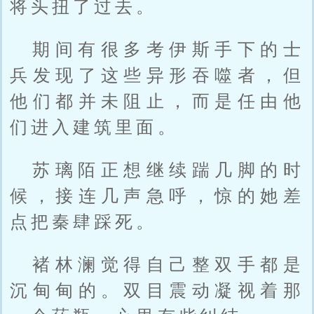
将头扭了过去。
期间有很多考伊斯手下的士
兵发现了这些异形吞噬者，但
他们都并未阻止，而是任由他
们进入建筑里面。
苏璃陌正想继续踹几脚的时
候，接连几声急呼，惊的她差
点把秦肆踩死。
褚林澜觉得自己整双手都是
沉甸甸的。双目震动凝视着那