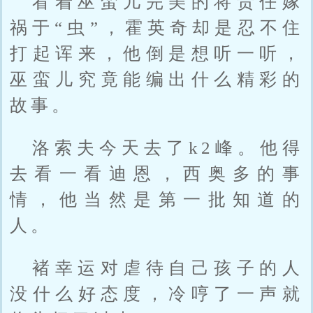
看着巫蛮儿完美的将责任嫁
祸于“虫”，霍英奇却是忍不住
打起诨来，他倒是想听一听，
巫蛮儿究竟能编出什么精彩的
故事。
洛索夫今天去了k2峰。他得
去看一看迪恩，西奥多的事
情，他当然是第一批知道的
人。
褚幸运对虐待自己孩子的人
没什么好态度，冷哼了一声就