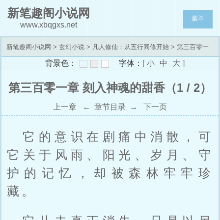
新笔趣阁小说网
菜单
www.xbqgxs.net
新笔趣阁小说网
>
玄幻小说
>
凡人修仙：从五行同修开始
> 第三百零一
背景色：
字体：
[
小
中
大
]
章 刻入神魂的甜香
第三百零一章 刻入神魂的甜香（1 / 2）
上一章
←
章节目录
→
下一页
它的意识在剧痛中消散，可
它关于风雨、阳光、岁月、守
护的记忆，却被森林牢牢珍
藏。