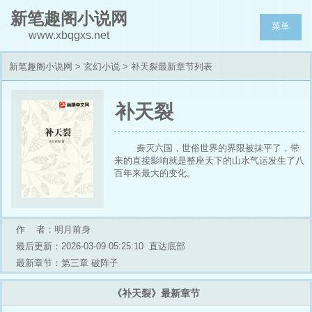
新笔趣阁小说网
菜单
www.xbqgxs.net
新笔趣阁小说网
>
玄幻小说
> 补天裂最新章节列表
补天裂
秦灭六国，世俗世界的界限被抹平了，带
来的直接影响就是整座天下的山水气运发生了八
百年来最大的变化。
作 者：明月前身
最后更新：2026-03-09 05:25:10
直达底部
最新章节：第三章 破阵子
《补天裂》最新章节