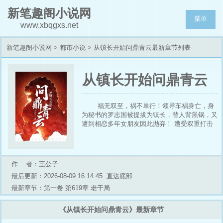
新笔趣阁小说网
菜单
www.xbqgxs.net
新笔趣阁小说网
>
都市小说
> 从镇长开始问鼎青云最新章节列表
从镇长开始问鼎青云
福无双至，祸不单行！领导车祸身亡，身
为秘书的罗志国被提拔为镇长，替人背黑锅，又
遭到相恋多年女朋友因此抛弃！ 遭受双重打击
的他，对未来心灰意冷，决定破罐子破摔，好好
反击那些针对自己的人，不曾想，误打误撞，结
识了市里领导，还受到新任领导重视，开启仕途
新篇章，发展经济，为民谋福，从基础步步高
作 者：王公子
升……
最后更新：2026-08-09 16:14:45
直达底部
最新章节：第一卷 第619章 老干局
《从镇长开始问鼎青云》最新章节