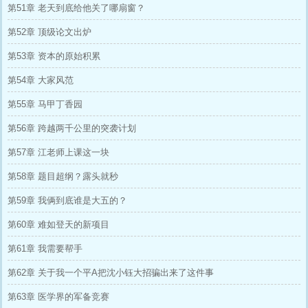
第51章 老天到底给他关了哪扇窗？
第52章 顶级论文出炉
第53章 资本的原始积累
第54章 大家风范
第55章 马甲丁香园
第56章 跨越两千公里的突袭计划
第57章 江老师上课这一块
第58章 题目超纲？露头就秒
第59章 我俩到底谁是大五的？
第60章 难如登天的新项目
第61章 我需要帮手
第62章 关于我一个平A把沈小钰大招骗出来了这件事
第63章 医学界的军备竞赛