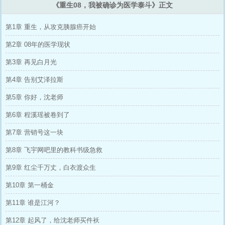
《重生08，我被确诊为医学泰斗》正文
第1章 重生，从攻克胰腺癌开始
第2章 08年的医学现状
第3章 再见白月光
第4章 告别艾泽拉斯
第5章 你好，沈老师
第6章 程溪瑶被卷到了
第7章 营销号这一块
第8章 飞宇网吧里的教科书级急救
第9章 红尘千万丈，白衣渡众生
第10章 第一桶金
第11章 谁是江河？
第12章 起风了，给沈老师买件袄