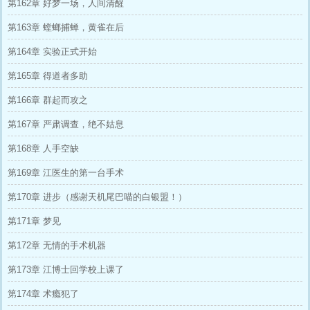
第162章 好梦一场，人间清醒
第163章 螳螂捕蝉，黄雀在后
第164章 实验正式开始
第165章 得道者多助
第166章 群起而攻之
第167章 严肃调查，绝不姑息
第168章 人手空缺
第169章 江医生的第一台手术
第170章 进步（感谢天机尾巴喵的白银盟！）
第171章 梦见
第172章 无情的手术机器
第173章 江博士回学校上课了
第174章 术瘾犯了