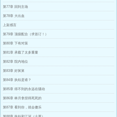
第77章 回到主场
第78章 大出血
上架感言
第79章 顶级配合（求首订！）
第80章 下有对策
第81章 承载了太多重量
第82章 院内地位
第83章 好舅舅
第84章 执钰是谁？
第85章 得不到的永远在骚动
第86章 林月拿捏得死死的
第87章 看到你，就会傻乐
第88章 执钰和江河（十更）