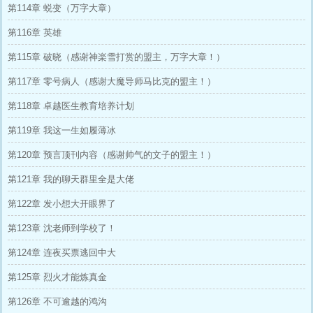
第114章 蜕变（万字大章）
第116章 英雄
第115章 破晓（感谢神楽雪打赏的盟主，万字大章！）
第117章 零号病人（感谢大魔导师马比克的盟主！）
第118章 卓越医生教育培养计划
第119章 我这一生如履薄冰
第120章 预言顶刊内容（感谢帅气的文子的盟主！）
第121章 我的聊天群里全是大佬
第122章 发小想大开眼界了
第123章 沈老师到学校了！
第124章 连夜买票逃回中大
第125章 烈火才能炼真金
第126章 不可逾越的鸿沟