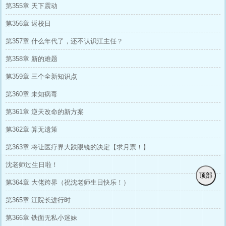
第355章 天下震动
第356章 返校日
第357章 什么年代了，还不认识江主任？
第358章 新的难题
第359章 三个全新知识点
第360章 未知病毒
第361章 逆天改命的新方案
第362章 算无遗策
第363章 将让医疗界大跌眼镜的决定【求月票！】
沈老师过生日啦！
顶部
第364章 大佬跨界（祝沈老师生日快乐！）
第365章 江院长进行时
第366章 铁面无私小迷妹