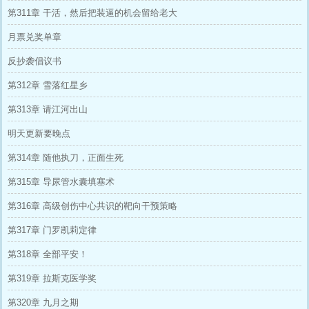
第311章 干活，然后把装逼的机会留给老大
月票兑奖单章
反抄袭倡议书
第312章 雪落红星乡
第313章 请江河出山
明天更新要晚点
第314章 随他执刀，正面生死
第315章 导尿管水囊填塞术
第316章 高级创伤中心共识的靶向干预策略
第317章 门罗凯莉定律
第318章 全部平安！
第319章 拉斯克医学奖
第320章 九月之期