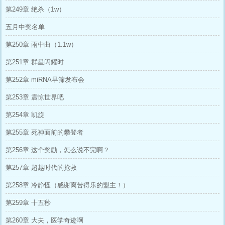
第249章 绝杀（1w）
五月中奖名单
第250章 雨中曲（1.1w）
第251章 群星闪耀时
第252章 miRNA早筛发布会
第253章 震惊世界吧
第254章 凯旋
第255章 死神面前的攀登者
第256章 这个奖励，怎么说不完啊？
第257章 超越时代的抢救
第258章 冷静怪（感谢离苦得乐的盟主！）
第259章 十五秒
第260章 大夫，医学奇迹啊