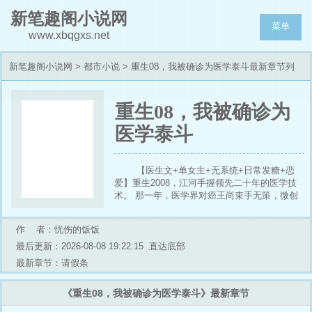
新笔趣阁小说网
菜单
www.xbqgxs.net
新笔趣阁小说网
>
都市小说
> 重生08，我被确诊为医学泰斗最新章节列
表
重生08，我被确诊为
医学泰斗
【医生文+单女主+无系统+日常发糖+恋
爱】重生2008，江河手握领先二十年的医学技
术。 那一年，医学界对癌王尚束手无策，微创
手术在肿瘤领域仍被视为禁区，基因筛查更是一
片荒漠……从改良Whipple手术震惊学界，到提
作 者：忧伤的饭饭
前研发广谱抗癌药。 江河手握柳叶刀，向绝症
宣战。这一世，不留遗憾！
最后更新：2026-08-08 19:22:15
直达底部
最新章节：请假条
《重生08，我被确诊为医学泰斗》最新章节