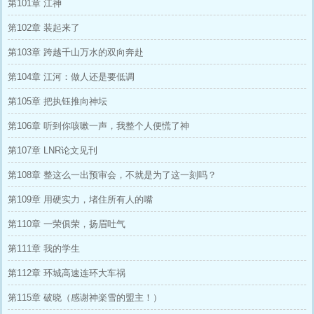
第101章 江神
第102章 装起来了
第103章 跨越千山万水的双向奔赴
第104章 江河：做人还是要低调
第105章 把执钰推向神坛
第106章 听到你咳嗽一声，我整个人便慌了神
第107章 LNR论文见刊
第108章 整这么一出预审会，不就是为了这一刻吗？
第109章 用硬实力，堵住所有人的嘴
第110章 一荣俱荣，扬眉吐气
第111章 我的学生
第112章 环城高速连环大车祸
第115章 破晓（感谢神楽雪的盟主！）