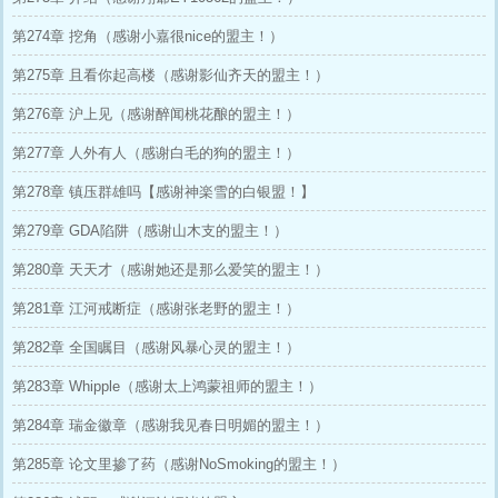
第274章 挖角（感谢小嘉很nice的盟主！）
第275章 且看你起高楼（感谢影仙齐天的盟主！）
第276章 沪上见（感谢醉闻桃花酿的盟主！）
第277章 人外有人（感谢白毛的狗的盟主！）
第278章 镇压群雄吗【感谢神楽雪的白银盟！】
第279章 GDA陷阱（感谢山木支的盟主！）
第280章 天天才（感谢她还是那么爱笑的盟主！）
第281章 江河戒断症（感谢张老野的盟主！）
第282章 全国瞩目（感谢风暴心灵的盟主！）
第283章 Whipple（感谢太上鸿蒙祖师的盟主！）
第284章 瑞金徽章（感谢我见春日明媚的盟主！）
第285章 论文里掺了药（感谢NoSmoking的盟主！）