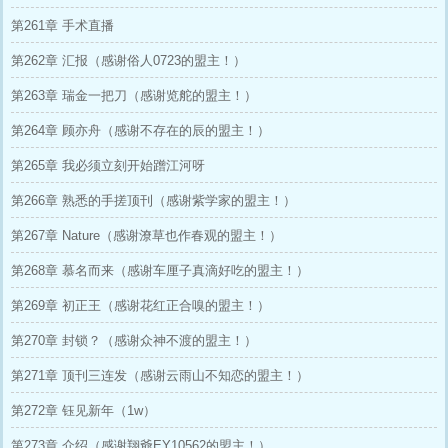
第261章 手术直播
第262章 汇报（感谢俗人0723的盟主！）
第263章 瑞金一把刀（感谢览舵的盟主！）
第264章 顾亦舟（感谢不存在的辰的盟主！）
第265章 我必须立刻开始蹭江河呀
第266章 熟悉的手搓顶刊（感谢紫学家的盟主！）
第267章 Nature（感谢潦草也作春观的盟主！）
第268章 慕名而来（感谢车厘子真滴好吃的盟主！）
第269章 初正王（感谢花红正合嗅的盟主！）
第270章 封锁？（感谢众神不渡的盟主！）
第271章 顶刊三连发（感谢云雨山不知恋的盟主！）
第272章 钰见新年（1w）
第273章 介绍（感谢翔爺EY10562的盟主！）