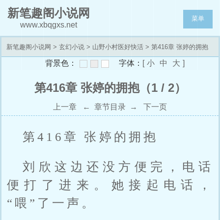
新笔趣阁小说网
菜单
www.xbqgxs.net
新笔趣阁小说网
>
玄幻小说
>
山野小村医好快活
> 第416章 张婷的拥抱
背景色：
字体：
[
小
中
大
]
第416章 张婷的拥抱（1 / 2）
上一章
←
章节目录
→
下一页
第416章 张婷的拥抱
刘欣这边还没方便完，电话
便打了进来。她接起电话，
“喂”了一声。