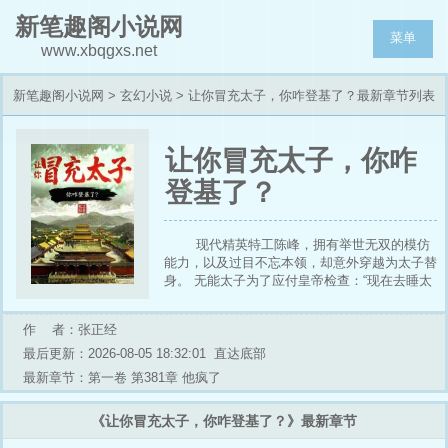
新笔趣阁小说网
菜单
www.xbqgxs.net
新笔趣阁小说网
>
玄幻小说
> 让你冒充太子，你咋登基了？最新章节列表
让你冒充太子，你咋
登基了？
现代精英特工陈峰，拥有举世无双的模仿
能力，以及过目不忘本领，却意外穿越为太子替
身。 无能太子为了应付皇帝检查：“现在去睡太
子妃，事后赏你荣华富贵。” 陈峰微微一笑：“你
什么身份，竟敢跟本宫长得一模一样？” 就连美
作 者：张正经
艳无双的太子妃都认为，假太子撑不过三天。
可陈峰演着演着，画风却偏到姥姥家了。 皇帝
最后更新：2026-08-05 18:32:01
直达底部
盼他早日登基，满朝文武争当从龙之臣。 庙堂
最新章节：第一卷 第381章 他疯了
如此，江湖更是如此。 百济国长公主，当朝太
子妃眉头紧锁： “太子是你，反贼头目是你，就
《让你冒充太子，你咋登基了？》最新章节
连白莲教主的相好，还是你。” “说，你还有什么
瞒着我的？” 陈峰无奈摊手，敌国女帝明天就要