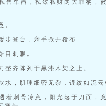
私售军器，私敛私财两大罪柄，
意。
缓步登台，亲手掀开覆布。
夺目刺眼。
刀整齐陈列于黑漆木架之上。
秋水，肌理细密无杂，锻纹如流云
透着刺骨冷意，阳光落于刀面，
沉寒芒。