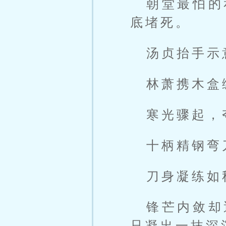
朝堂最怕的
底堵死。
汤贞抬手示
林萧携木盒
寒光骤起，
十柄精钢弯
刀身凝练如
锋芒内敛却
只凝出一抹深