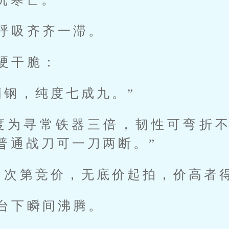
呼吸齐齐一滞。
硬干脆：
精钢，纯度七成九。”
度为寻常铁器三倍，韧性可弯折
普通战刀可一刀两断。”
，次第竞价，无底价起拍，价高者得
台下瞬间沸腾。