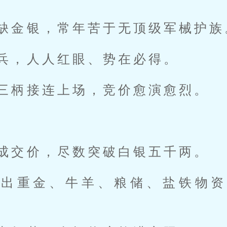
缺金银，常年苦于无顶级军械护族
兵，人人红眼、势在必得。
三柄接连上场，竞价愈演愈烈。
。
成交价，尽数突破白银五千两。
砸出重金、牛羊、粮储、盐铁物资