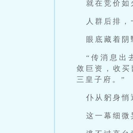
就在竞价如
人群后排，
眼底藏着阴
“传消息出
敛巨资，收买
三皇子府。”
仆从躬身悄
这一幕细微