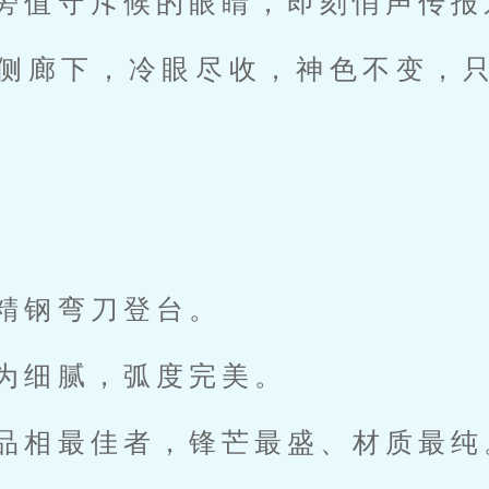
旁值守斥候的眼睛，即刻悄声传报
侧廊下，冷眼尽收，神色不变，
精钢弯刀登台。
为细腻，弧度完美。
品相最佳者，锋芒最盛、材质最纯