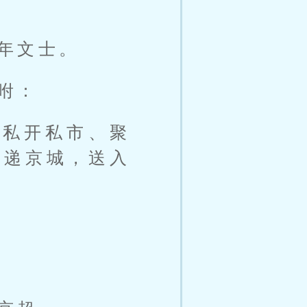
年文士。
咐：
子私开私市、聚
送递京城，送入