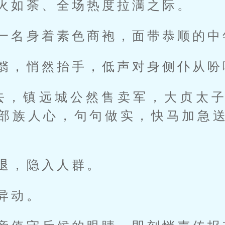
火如荼、全场热度拉满之际。
一名身着素色商袍，面带恭顺的中
翳，悄然抬手，低声对身侧仆从吩
去，镇远城公然售卖军，大贞太
部族人心，句句做实，快马加急
退，隐入人群。
异动。