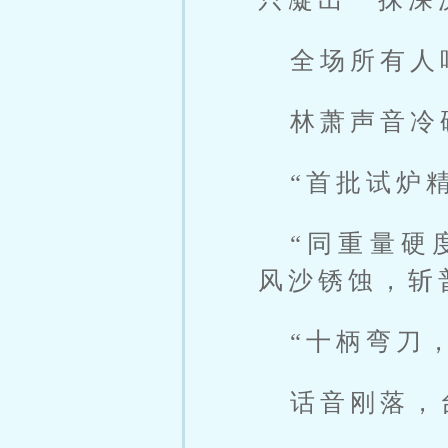
全场所有人
林萧声音冷
“首批试炉
“同重量硬
风沙锈蚀，斩
“十柄弯刀
话音刚落，