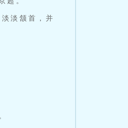
京超。
只淡淡颔首，并
。