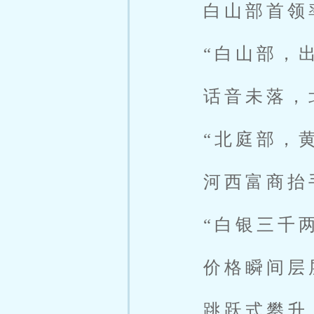
白山部首领
“白山部，
话音未落，
“北庭部，
河西富商抬
“白银三千
价格瞬间层
跳跃式攀升