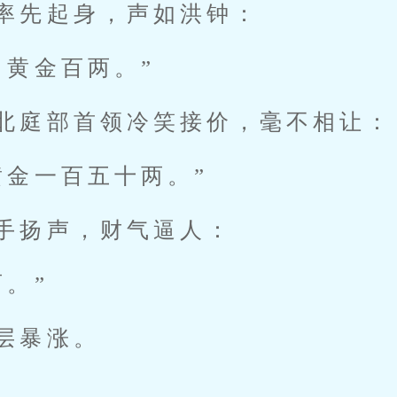
率先起身，声如洪钟：
出黄金百两。”
北庭部首领冷笑接价，毫不相让：
黄金一百五十两。”
手扬声，财气逼人：
两。”
层暴涨。
。