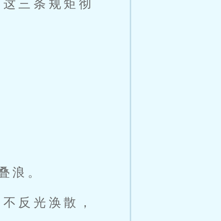
被这三条规矩彻
叠浪。
竟不反光涣散，