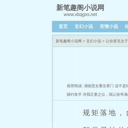
新笔趣阁小说网
www.xbqgxs.net
首页
玄幻小说
言情小说
新笔趣阁小说网
>
玄幻小说
>
让你冒充太子
推荐阅读:
满级恶女重生寒门
这不是
级钓鱼竿
夺我正妻之位，我让侯爷满
规矩落地，