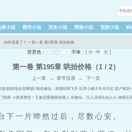
仙侠小说
都市小说
历史小说
网游小说
竞技小说
科
，你咋登基了？
> 第一卷 第195章 哄抬价格
背景色：
字体：
[
小
中
大
]
第一卷 第195章 哄抬价格（1 / 2）
上一章
←
章节目录
→
下一页
钓鱼游戏吗[全息网游]
御灵修仙，举国助我飞升
乱世小娘子生存日志
猎户家的
门陪葬
小黑屋警告！又被恋爱脑疯批缠上
别修仙，凡人活得比仙人久
神级百
台下一片哗然过后，尽数心安。