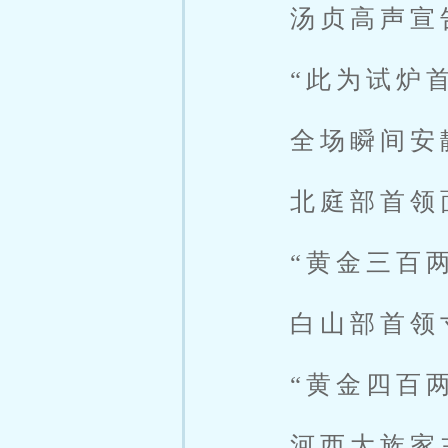
汤贞高声宣
“此为试炉
全场瞬间安
北庭部首领
“黄金三百
白山部首领
“黄金四百
河西大族家