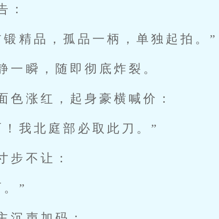
告：
首锻精品，孤品一柄，单独起拍。”
静一瞬，随即彻底炸裂。
面色涨红，起身豪横喊价：
两！我北庭部必取此刀。”
寸步不让：
两。”
主沉声加码：