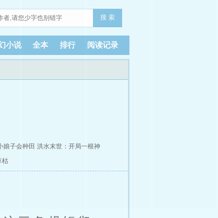
搜 索
幻小说
全本
排行
阅读记录
小娘子会种田
洪水末世：开局一根神
草枯