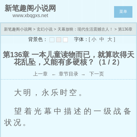
新笔趣阁小说网
菜单
www.xbqgxs.net
新笔趣阁小说网
>
玄幻小说
>
天幕放映：现代生活震撼古人！
> 第136章
背景色：
字体：
[
小
中
大
]
一本儿童读物而已，就算吹得天花乱坠，又能有多硬核？
第136章 一本儿童读物而已，就算吹得天
花乱坠，又能有多硬核？（1 / 2）
上一章
←
章节目录
→
下一页
大明，永乐时空。
望着光幕中描述的一级战备
状况。