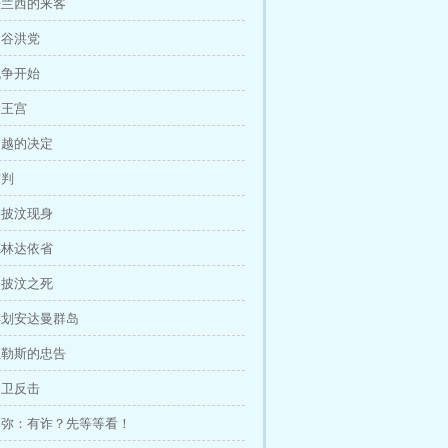
 法兰西的来客
 曼谷洪党
 战争开始
 大王宫
 胡越的决定
审判
 銮披汶现身
 德林达依省
 銮披汶之死
 谋划安达曼群岛
 杜勒斯的忠告
 自卫反击
章 李弥：有诈？先等等看！