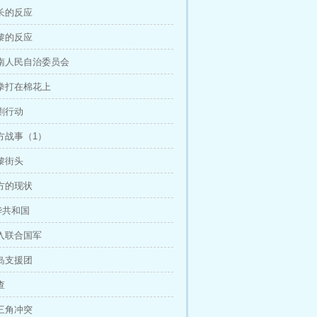
校长的反应
巴黎的反应
 安南人民自治委员会
 一拳打在棉花上
清剿行动
南方战事（1）
巴黎街头
南方的现状
南华共和国
加入联合国军
半岛支援团
查
金三角冲突