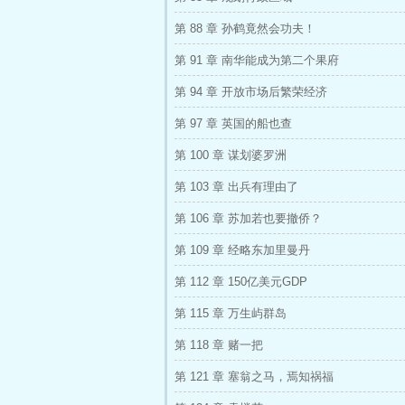
第 88 章 孙鹤竟然会功夫！
第 91 章 南华能成为第二个果府
第 94 章 开放市场后繁荣经济
第 97 章 英国的船也查
第 100 章 谋划婆罗洲
第 103 章 出兵有理由了
第 106 章 苏加若也要撤侨？
第 109 章 经略东加里曼丹
第 112 章 150亿美元GDP
第 115 章 万生屿群岛
第 118 章 赌一把
第 121 章 塞翁之马，焉知祸福