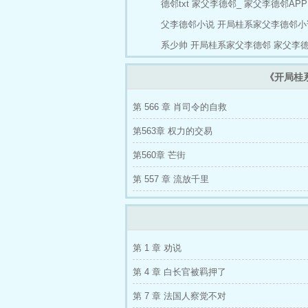
德邻txt
家父李德邻_
家父李德邻APP
父李德邻小说
开局桂系家父李德邻小
系少帅
开局桂系家父李德邻
家父李
《开局桂
第 566 章 肖司令的自救
第563章 权力的交易
第560章 芒街
第 557 章 流放千里
第 1 章 劝说
第 4 章 白长官被羁押了
第 7 章 法国人察觉不对