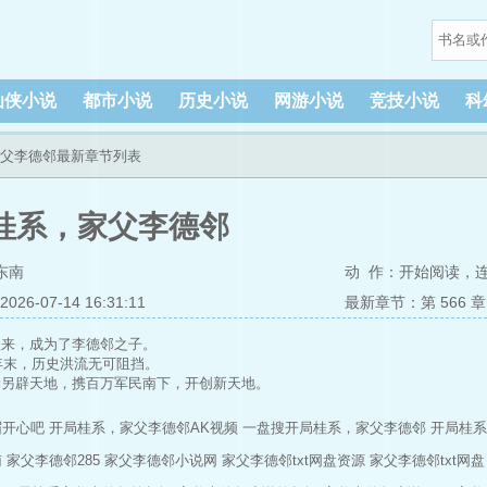
仙侠小说
都市小说
历史小说
网游小说
竞技小说
科
家父李德邻最新章节列表
桂系，家父李德邻
东南
动 作：
开始阅读
，
6-07-14 16:31:11
最新章节：第 566 
醒来，成为了李德邻之子。
8年末，历史洪流无可阻挡。
择另辟天地，携百万军民南下，开创新天地。
旗漫卷大陆，他已在红河三角洲打下基业。
次，他要在这片三熟稻米的丰饶之地，创下一个偌大的基业。
眉开心吧
开局桂系，家父李德邻AK视频
一盘搜开局桂系，家父李德邻
开局桂系
南
家父李德邻285
家父李德邻小说网
家父李德邻txt网盘资源
家父李德邻txt网盘