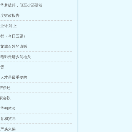
章 南华梦破碎，但至少还活着
 年度财政报告
 工业计划 上
章 迁都（今日五更）
章 升龙城百姓的遗憾
章 让电影走进乡间地头
走货
章 族人才是最重要的
百倍偿还
长安会议
 南华初体验
 教育和贸易
 矿产换火柴