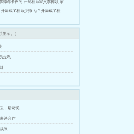
李德邻卡夜阁
开局桂系家父李德领
家
:开局成了桂系少帅飞卢
开局成了桂
时显示。）
关
全员走私
谋划
风
金陵丢，诸葛忧
找鹰酱谈合作
大战果