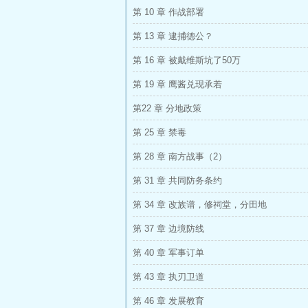
第 10 章 作战部署
第 13 章 逮捕德公？
第 16 章 被戴维斯坑了50万
第 19 章 鹰酱兑现承若
第22 章 分地政策
第 25 章 禁毒
第 28 章 南方战事（2）
第 31 章 共同防务条约
第 34 章 改族谱，修祠堂，分田地
第 37 章 边境防线
第 40 章 军事订单
第 43 章 执刃卫道
第 46 章 发展教育