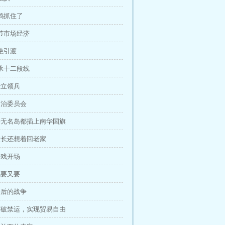
孙鹤抓住了
调节市场经济
拒绝引渡
继承十二段线
 沙立领兵
 自治委员会
章 将无名岛都插上南华国旗
章 校长还想着回老家
 好戏开场
 既要又要
 最后的战争
章 突破禁运，实现贸易自由