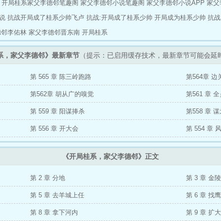
开局桂系家父李德邻笔趣阁
家父李德邻小说笔趣阁
家父李德邻小说APP
家父
说
抗战开局成了桂系少帅飞卢
抗战:开局成了桂系少帅
开局成为桂系少帅
抗战
德邻李佑林
家父李德邻晋东南
开局桂系
系，家父李德邻》最新章节
（提示：已启用缓存技术，最新章节可能会延
第 565 章 陈三岭跑路
第564章 边
第562章 胡从广的嗅觉
第561 章 
第 559 章 阳谋捧杀
第558 章 
第 556 章 开大会
第 554 章 
《开局桂系，家父李德邻》正文
第 2 章 分地
第 3 章 
第 5 章 去羊城上任
第 6 章 
第 8 章 拿下河内
第 9 章 扩