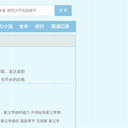
搜 索
幻小说
全本
排行
阅读记录
连载，
直达底部
章 肖司令的自救
，家父李德邻磁力
开局桂系家父李德
家父李德邻 最新章节 无弹窗
家父李