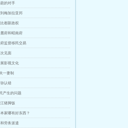
 奇葩的对手
 打到梅加拉亚邦
 内比都新政权
 南麓府和昭南府
章 华府监督移民交易
 首次见面
 发展影视文化
一夫一妻制
 李弥认错
 移民产生的问题
 隆江猪脚饭
章 资本家哪有好东西？
 三和劳务派遣