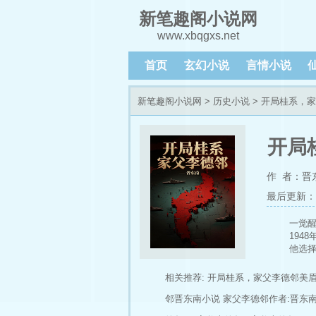
新笔趣阁小说网
www.xbqgxs.net
首页
玄幻小说
言情小说
新笔趣阁小说网
>
历史小说
> 开局桂系，
开局
作 者：晋
最后更新：202
一觉
194
他选
当红
这一
相关推荐:
开局桂系，家父李德邻美
邻晋东南小说
家父李德邻作者:晋东