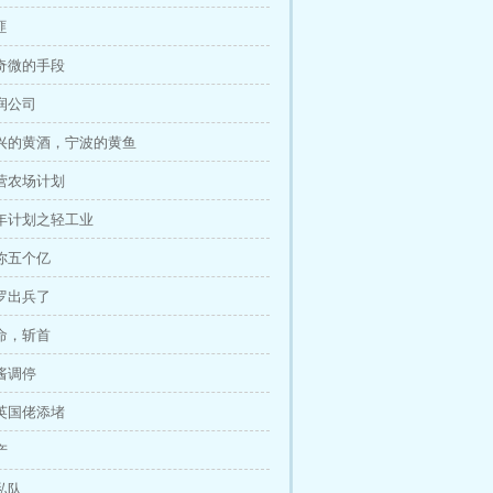
匪
李奇微的手段
花润公司
 绍兴的黄酒，宁波的黄鱼
国营农场计划
 五年计划之轻工业
给你五个亿
暹罗出兵了
抗命，斩首
鹰酱调停
给英国佬添堵
产
缉私队