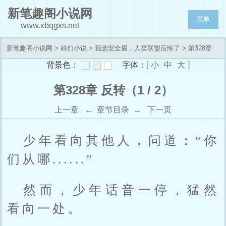
新笔趣阁小说网
菜单
www.xbqgxs.net
新笔趣阁小说网
>
科幻小说
>
我选安全屋，人类联盟后悔了
> 第328章
背景色：
字体：
[
小
中
大
]
反转
第328章 反转（1 / 2）
上一章
←
章节目录
→
下一页
少年看向其他人，问道：“你
们从哪......”
然而，少年话音一停，猛然
看向一处。