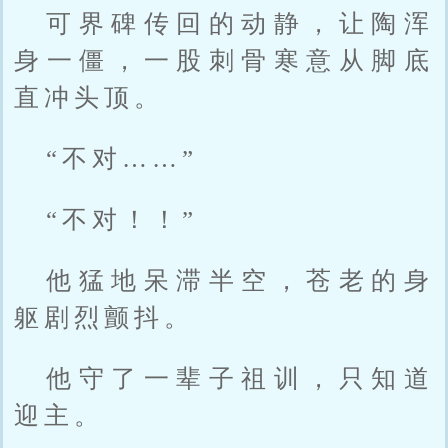
可界碑传回的动静，让陶浑
身一僵，一股刺骨寒意从脚底
直冲头顶。
“不对……”
“不对！！”
他猛地呆滞半空，苍老的身
躯剧烈颤抖。
他守了一辈子祖训，只知道
迎主。