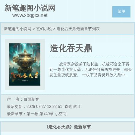
新笔趣阁小说网
菜单
www.xbqgxs.net
新笔趣阁小说网
>
玄幻小说
> 造化吞天鼎最新章节列表
造化吞天鼎
凌霄宗杂役弟子陆长生，机缘巧合之下得
到一尊造化吞天鼎，无论任何东西放进去，都会
发生量变或质变。 一枚下品青灵丹放入鼎中，
变成五枚上品青灵丹。 一件凡器玄灵剑放入鼎
中，变成一件王器赤霄剑。 一部黄阶武技裂山
爪放入鼎中，变成一部玄阶武技金刚破山掌。
一只一阶紫火魔狮放入鼎中，变成五阶金焱圣
作 者：白面刺客
狮。 …… 从此，陆长生走上了逆天改命之路。
最后更新：2026-07-27 12:22:51
直达底部
最新章节：第一卷 第740章 小空间
《造化吞天鼎》最新章节