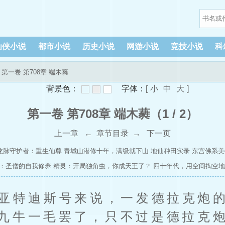
仙侠小说
都市小说
历史小说
网游小说
竞技小说
科
 第一卷 第708章 端木蕤
背景色：
字体：
[
小
中
大
]
第一卷 第708章 端木蕤（1 / 2）
上一章
←
章节目录
→
下一页
龙脉守护者：重生仙尊
青城山潜修十年，满级就下山
地仙种田实录
东宫佛系美
：圣僧的自我修养
精灵：开局独角虫，你成天王了？
四十年代，用空间掏空地
亚特迪斯号来说，一发德拉克炮
九牛一毛罢了，只不过是德拉克