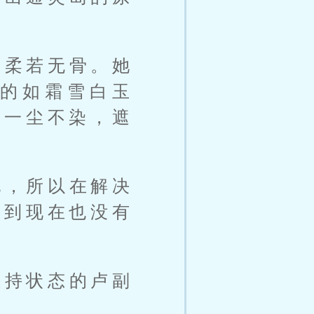
，柔若无骨。她
的如霜雪白玉
，一尘不染，遮
他，所以在解决
直到现在也没有
僵持状态的卢副