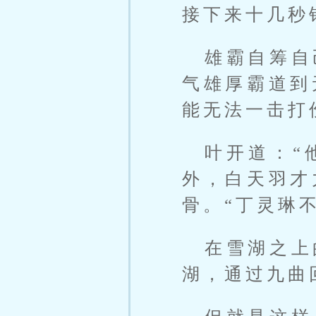
接下来十几秒
雄霸自筹自
气雄厚霸道到
能无法一击打
叶开道：“
外，白天羽才
骨。“丁灵琳
在雪湖之上
湖，通过九曲