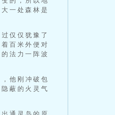
不变的，所以地
拿大一处森林是
不过仅仅犹豫了
隔着百米外便对
上的法力一阵波
是，他刚冲破包
量隐蔽的火灵气
退出通灵岛的原