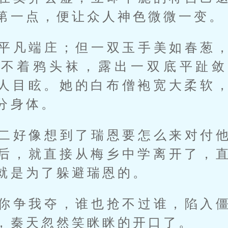
第一点，便让众人神色微微一变。
平凡端庄；但一双玉手美如春葱
，不着鸦头袜，露出一双底平趾敛
人目眩。她的白布僧袍宽大柔软
分身体。
二好像想到了瑞恩要怎么来对付
后，就直接从梅乡中学离开了，
就是为了躲避瑞恩的。
你争我夺，谁也抢不过谁，陷入
，秦天忽然笑眯眯的开口了。