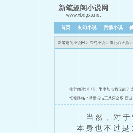
新笔趣阁小说网
www.xbqgxs.net
首页
玄幻小说
言情小说
新笔趣阁小说网
>
玄幻小说
>
造化吞天鼎
>
推荐阅读:
打猎：娶妻加点我无敌了
怪物降临？满级清洁工杀穿全场
西游
当然，对于
本身也不过是