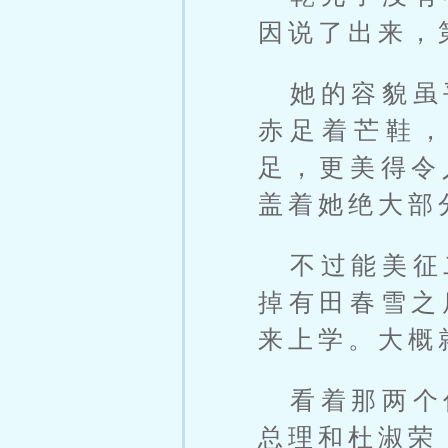
因说了出来，
她的容貌虽
赤足着芒鞋
足，更美得令
盖着她绝大部
不过能美征
掉有田春雪之
来上学。大概
看着那两个
总理和杜淑荣