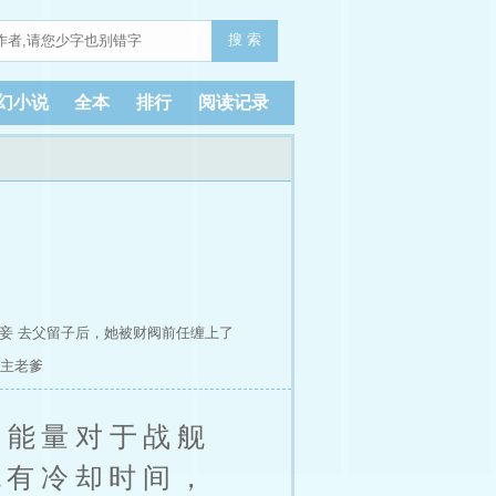
搜 索
幻小说
全本
排行
阅读记录
妾
去父留子后，她被财阀前任缠上了
主老爹
的能量对于战舰
炮有冷却时间，