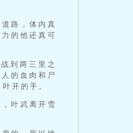
的道路，体内真
成力的他还真可
血战到两三里之
死人的血肉和尸
了叶开的手。
后，叶武离开雪