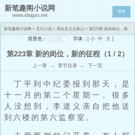
新笔趣阁小说网
菜单
www.xbqgxs.net
新笔趣阁小说网
>
玄幻小说
>
我在名义当靠山
> 第223章 新的岗位，新
背景色：
字体：
[
小
中
大
]
的征程
第223章 新的岗位，新的征程（1 / 2）
上一章
←
章节目录
→
下一页
丁平到中纪委报到那天，是
十一月的第二个星期一。很多
人没想到，李道义亲自把他送
到六楼的第六监察室。