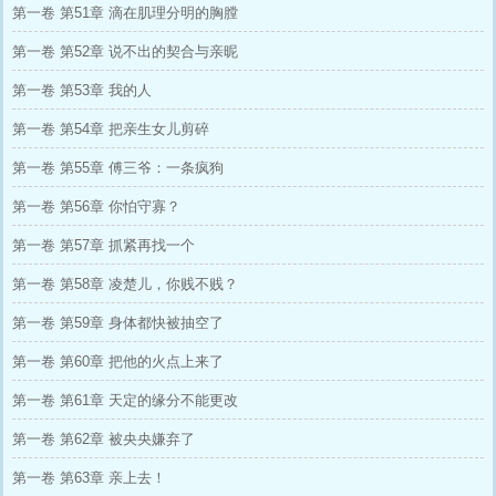
第一卷 第51章 滴在肌理分明的胸膛
第一卷 第52章 说不出的契合与亲昵
第一卷 第53章 我的人
第一卷 第54章 把亲生女儿剪碎
第一卷 第55章 傅三爷：一条疯狗
第一卷 第56章 你怕守寡？
第一卷 第57章 抓紧再找一个
第一卷 第58章 凌楚儿，你贱不贱？
第一卷 第59章 身体都快被抽空了
第一卷 第60章 把他的火点上来了
第一卷 第61章 天定的缘分不能更改
第一卷 第62章 被央央嫌弃了
第一卷 第63章 亲上去！