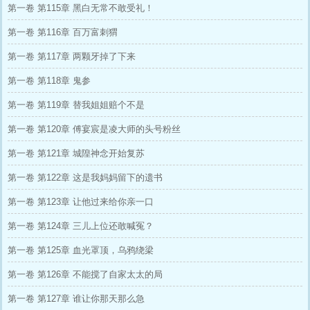
第一卷 第115章 黑白无常不敢受礼！
第一卷 第116章 百万富刺猬
第一卷 第117章 两颗牙掉了下来
第一卷 第118章 鬼参
第一卷 第119章 替我姐姐赔个不是
第一卷 第120章 傅宴宸是凌大师的头号粉丝
第一卷 第121章 城隍神念开始复苏
第一卷 第122章 这是我妈妈留下的遗书
第一卷 第123章 让他过来给你亲一口
第一卷 第124章 三儿上位还敢喊冤？
第一卷 第125章 血光罩顶，乌鸦绕梁
第一卷 第126章 不能搅了自家太太的局
第一卷 第127章 谁让你那天那么急