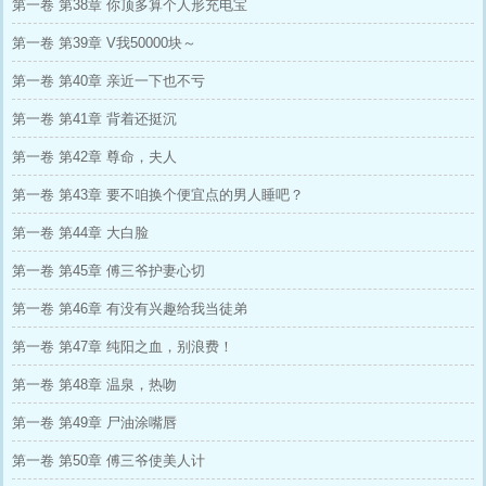
第一卷 第38章 你顶多算个人形充电宝
第一卷 第39章 V我50000块～
第一卷 第40章 亲近一下也不亏
第一卷 第41章 背着还挺沉
第一卷 第42章 尊命，夫人
第一卷 第43章 要不咱换个便宜点的男人睡吧？
第一卷 第44章 大白脸
第一卷 第45章 傅三爷护妻心切
第一卷 第46章 有没有兴趣给我当徒弟
第一卷 第47章 纯阳之血，别浪费！
第一卷 第48章 温泉，热吻
第一卷 第49章 尸油涂嘴唇
第一卷 第50章 傅三爷使美人计