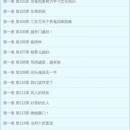
第一卷 第102章 当鬼也要努力学习文化知识
第一卷 第103章 东夷邪师
第一卷 第104章 三百万买个男鬼回家陪睡
第一卷 第105章 越邪门越好！
第一卷 第106章 痴情种
第一卷 第107章 相看儿媳妇
第一卷 第108章 骂得越脏，越有效
第一卷 第109章 回头魂就丢一半
第一卷 第110章 我们该拜堂了
第一卷 第111章 死人的骨灰
第一卷 第112章 好香的生人
第一卷 第113章 揪她脑门！
第一卷 第114章 当判十世畜道