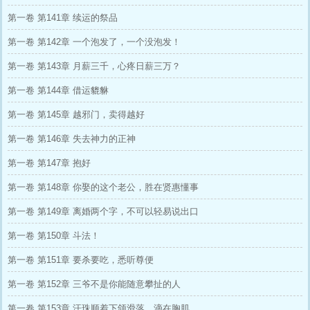
第一卷 第141章 续运的祭品
第一卷 第142章 一个泡发了，一个没泡发！
第一卷 第143章 月薪三千，心疼日薪三万？
第一卷 第144章 借运貔貅
第一卷 第145章 越邪门，卖得越好
第一卷 第146章 失去神力的正神
第一卷 第147章 抱好
第一卷 第148章 你娶的这个老公，胜在贤惠懂事
第一卷 第149章 离婚两个字，不可以轻易说出口
第一卷 第150章 斗法！
第一卷 第151章 要杀要吃，悉听尊便
第一卷 第152章 三爷不是你能随意攀扯的人
第一卷 第153章 汗珠顺着下颌滑落，滴在胸肌