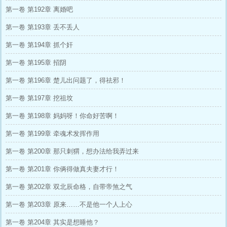
第一卷 第192章 离婚吧
第一卷 第193章 丢不丢人
第一卷 第194章 抓个奸
第一卷 第195章 招阴
第一卷 第196章 楚儿出问题了，得祛邪！
第一卷 第197章 挖祖坟
第一卷 第198章 妈妈呀！你命好苦啊！
第一卷 第199章 牵魂术发挥作用
第一卷 第200章 那只刺猬，想办法给我弄过来
第一卷 第201章 你俩得做真夫妻才行！
第一卷 第202章 双北辰命格，自带帝煞之气
第一卷 第203章 原来……不是他一个人上心
第一卷 第204章 其实是想睡他？