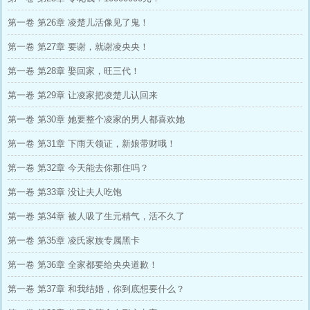
第一卷 第26章 凌楚儿活像见了鬼！
第一卷 第27章 要谢，就谢凌央央！
第一卷 第28章 娶回家，旺三代！
第一卷 第29章 让凌家把凌楚儿认回来
第一卷 第30章 她要整个凌家的男人都喜欢她
第一卷 第31章 下雨天领证，新娘带财哦！
第一卷 第32章 今天能去你那住吗？
第一卷 第33章 没让夫人吃饱
第一卷 第34章 被人吸了生元精气，活不久了
第一卷 第35章 凌氏家族专属黑卡
第一卷 第36章 全家都要给央央道歉！
第一卷 第37章 和我结婚，你到底想要什么？