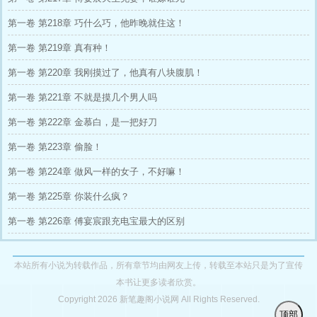
第一卷 第218章 巧什么巧，他昨晚就住这！
第一卷 第219章 真有种！
第一卷 第220章 我刚摸过了，他真有八块腹肌！
第一卷 第221章 不就是摸几个男人吗
第一卷 第222章 金慕白，是一把好刀
第一卷 第223章 偷脸！
第一卷 第224章 做风一样的女子，不好嘛！
第一卷 第225章 你装什么疯？
第一卷 第226章 傅宴宸跟充电宝最大的区别
本站所有小说为转载作品，所有章节均由网友上传，转载至本站只是为了宣传
本书让更多读者欣赏。
Copyright 2026 新笔趣阁小说网 All Rights Reserved.
顶部