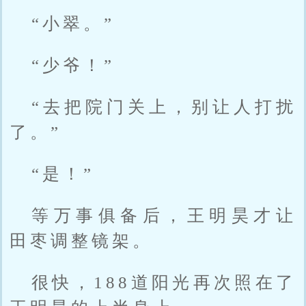
“小翠。”
“少爷！”
“去把院门关上，别让人打扰
了。”
“是！”
等万事俱备后，王明昊才让
田枣调整镜架。
很快，188道阳光再次照在了