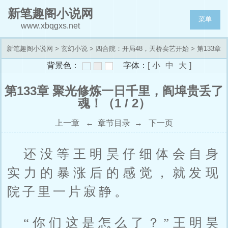
新笔趣阁小说网
菜单
www.xbqgxs.net
新笔趣阁小说网
>
玄幻小说
>
四合院：开局48，天桥卖艺开始
> 第133章
背景色：
字体：
[
小
中
大
]
聚光修炼一日千里，阎埠贵丢了魂！
第133章 聚光修炼一日千里，阎埠贵丢了
魂！（1 / 2）
上一章
←
章节目录
→
下一页
还没等王明昊仔细体会自身
实力的暴涨后的感觉，就发现
院子里一片寂静。
“你们这是怎么了？”王明昊