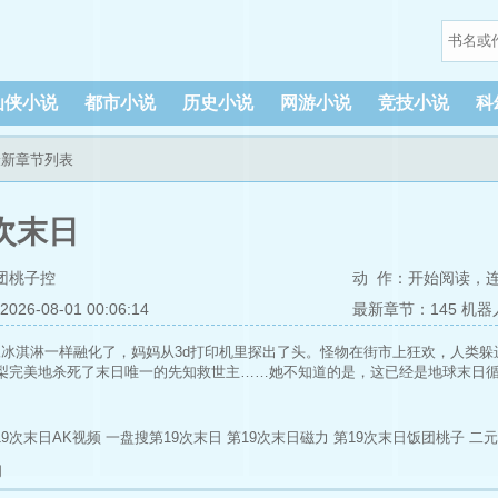
仙侠小说
都市小说
历史小说
网游小说
竞技小说
科
最新章节列表
9次末日
团桃子控
动 作：
开始阅读
，
6-08-01 00:06:14
最新章节：145 机
冰淇淋一样融化了，妈妈从3d打印机里探出了头。怪物在街市上狂欢，人类躲
梨完美地杀死了末日唯一的先知救世主……她不知道的是，这已经是地球末日循
19次末日AK视频
一盘搜第19次末日
第19次末日磁力
第19次末日饭团桃子
二元
间