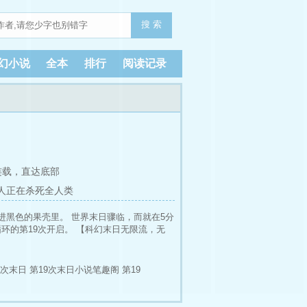
搜 索
幻小说
全本
排行
阅读记录
连载，
直达底部
器人正在杀死全人类
进黑色的果壳里。 世界末日骤临，而就在5分
环的第19次开启。 【科幻末日无限流，无
次末日
第19次末日小说笔趣阁
第19