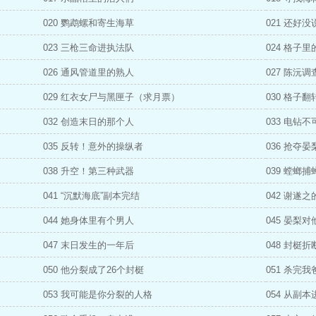
020 鹦鹉螺和寄生海草
021 还好
023 三枪三命进执法队
024 格子
026 通风管道里的熟人
027 陈沅
029 红衣女尸与黑匣子（求月票）
030 格子
032 创造末日的那个人
033 电钻
035 反转！意外的操纵者
036 抢夺
038 升空！第三种武器
039 螳螂
041 “沉默海底”副本完结
042 谢遂
044 她身体里有个男人
045 晏梨
047 末日发生的一年后
048 封梃
050 他分裂成了26个封梃
051 杀完
053 我可能是你分裂的人格
054 从副