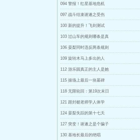
094 警报！红星基地危机
097 战斗结束谢遂之受伤
100 新的提升！飞剑测试
103 过山车的规则哪条是真
106 晏梨同时违反两条规则
109 旋转木马上多出的人
112 游乐园真正的主人是她
115 操场上最后一块墓碑
118 无限轮回：第19次末日
121 跟封梃老师学人体学
124 晏梨失踪的第十七天
127 突变！谢遂之是个骗子
130 基地长最后的绝唱