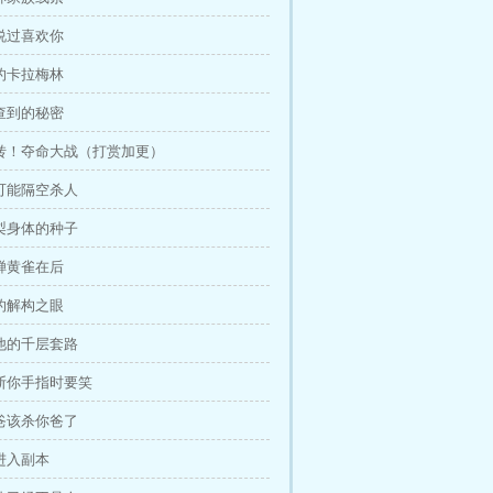
没说过喜欢你
里的卡拉梅林
调查到的秘密
翻转！夺命大战（打赏加更）
不可能隔空杀人
晏梨身体的种子
捕蝉黄雀在后
之的解构之眼
对他的千层套路
折断你手指时要笑
我爸该杀你爸了
本进入副本