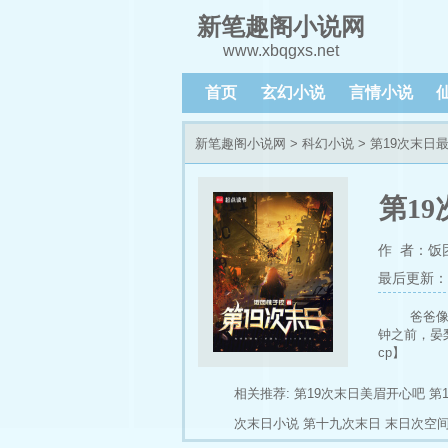
新笔趣阁小说网
www.xbqgxs.net
首页
玄幻小说
言情小说
新笔趣阁小说网
>
科幻小说
> 第19次末日
第1
作 者：饭
最后更新：202
爸爸像
钟之前，晏
cp】
相关推荐:
第19次末日美眉开心吧
第
次末日小说
第十九次末日
末日次空