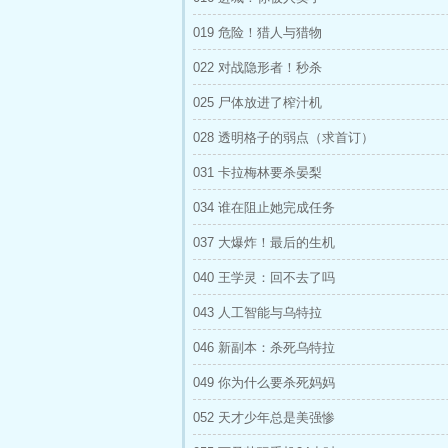
019 危险！猎人与猎物
022 对战隐形者！秒杀
025 尸体放进了榨汁机
028 透明格子的弱点（求首订）
031 卡拉梅林要杀晏梨
034 谁在阻止她完成任务
037 大爆炸！最后的生机
040 王学灵：回不去了吗
043 人工智能与乌特拉
046 新副本：杀死乌特拉
049 你为什么要杀死妈妈
052 天才少年总是美强惨