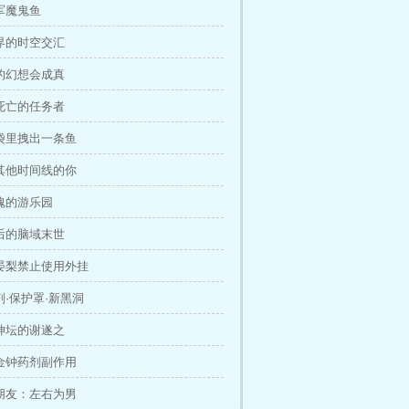
空军魔鬼鱼
世界的时空交汇
里的幻想会成真
个死亡的任务者
脑袋里拽出一条鱼
过其他时间线的你
灵魂的游乐园
之后的脑域末世
！晏梨禁止使用外挂
药剂·保护罩·新黑洞
上神坛的谢遂之
！金钟药剂副作用
的朋友：左右为男