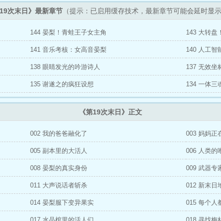
19次末日》最新章节
（提示：已启用缓存技术，最新章节可能会延时显
144 晏梨！青蛙王子女主角
143 大转
141 音乐考核：女高音晏梨
140 人工
138 眼睛发光的吟游诗人
137 无效
135 谢遂之的疯狂设想
134 一体
《第19次末日》正文
002 我的爸爸融化了
003 妈妈
005 副本里的大活人
006 人类
008 晏梨的真实身份
009 武器
011 大声说话者斩杀
012 新末
014 晏梨服下变异果实
015 每个
017 水晶棺里的活人们
018 寻找