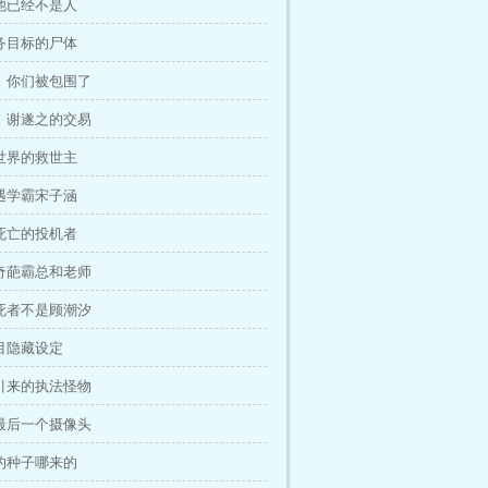
！他已经不是人
任务目标的尸体
动！你们被包围了
本！谢遂之的交易
拉世界的救世主
再遇学霸宋子涵
个死亡的投机者
！奇葩霸总和老师
：死者不是顾潮汐
节目隐藏设定
斩引来的执法怪物
！最后一个摄像头
特的种子哪来的