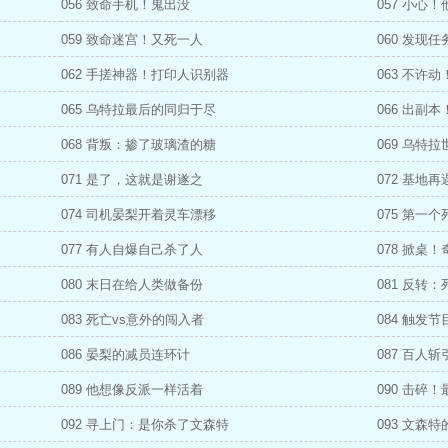
056 致命手机！鬼出没
057 小心
059 致命迷宫！又死一人
060 发现
062 手搓神器！打印人识别器
063 不许
065 乌特拉最后的同归于尽
066 出副
068 背叛：掺了玻璃渣的糖
069 乌特
071 是了，这就是谢遂之
072 基地
074 司机晏梨开着灵车漂移
075 第一
077 有人自爆自己杀了人
078 掀桌
080 末日在给人类做备份
081 反转
083 死亡vs意外的闯入者
084 触发
086 晏梨的减员连环计
087 百人
089 他想像反派一样活着
090 击碎
092 寻上门：是你杀了文森特
093 文森