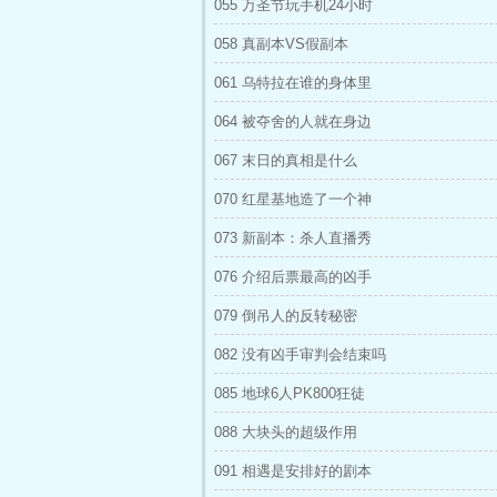
055 万圣节玩手机24小时
058 真副本VS假副本
061 乌特拉在谁的身体里
064 被夺舍的人就在身边
067 末日的真相是什么
070 红星基地造了一个神
073 新副本：杀人直播秀
076 介绍后票最高的凶手
079 倒吊人的反转秘密
082 没有凶手审判会结束吗
085 地球6人PK800狂徒
088 大块头的超级作用
091 相遇是安排好的剧本