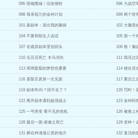
095 怪物围城！旧友牺牲
096 大战
098 母亲祝兰的金钟计划
099 两个
101 新副本：滚出我的脑袋
102 大脑
104 不要和陌生人说话
105 第一
107 在诡异副本里别回头
108 救！
110 伍豆豆死亡 木马消失
111 我见
113 周周梨梨的梦想也重要
114 锁住
116 晏梨言真第一次见面
117 重启
119 副本BUG？回不去了？
120 罚时
122 离开副本遇到超强战士
123 金钟
125 一号突变·看不见的危机
126 被推
128 最后一面·谢遂之死亡
129 变种
131 葬在种满蒲公英的地方
132 复活