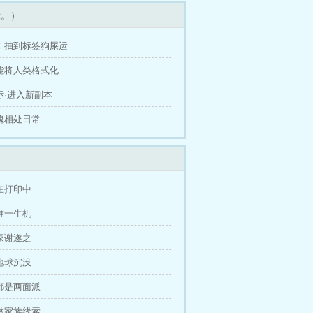
示。）
盘！抽到标签狗屎运
智能将人类格式化
坐标·进入新副本
三魂相处日常
正在打印中
的唯一生机
专家谢遂之
日地球沉没
人都是两面派
梅林家族线索