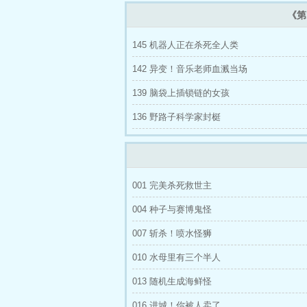
《第
145 机器人正在杀死全人类
142 异变！音乐老师血溅当场
139 脑袋上插锁链的女孩
136 野路子科学家封梃
001 完美杀死救世主
004 种子与赛博鬼怪
007 斩杀！喷水怪狮
010 水母里有三个半人
013 随机生成海鲜怪
016 进城！你被人卖了