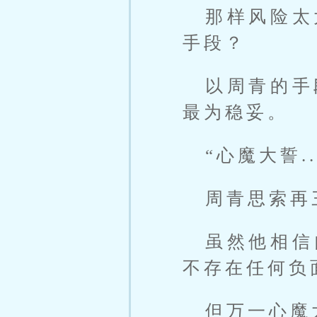
那样风险太
手段？
以周青的手
最为稳妥。
“心魔大誓.
周青思索再
虽然他相信
不存在任何负
但万一心魔