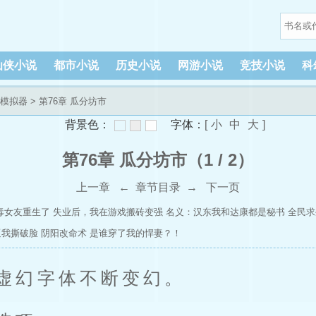
仙侠小说
都市小说
历史小说
网游小说
竞技小说
科
模拟器
> 第76章 瓜分坊市
背景色：
字体：
[
小
中
大
]
第76章 瓜分坊市（1 / 2）
上一章
←
章节目录
→
下一页
毒女友重生了
失业后，我在游戏搬砖变强
名义：汉东我和达康都是秘书
全民求
逼我撕破脸
阴阳改命术
是谁穿了我的悍妻？！
虚幻字体不断变幻。