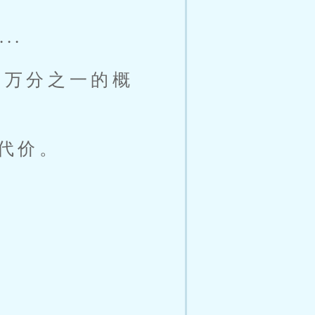
..
千万分之一的概
代价。