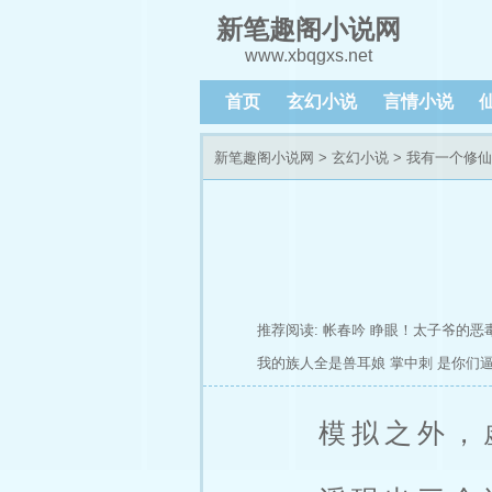
新笔趣阁小说网
www.xbqgxs.net
首页
玄幻小说
言情小说
新笔趣阁小说网
>
玄幻小说
>
我有一个修仙
推荐阅读:
帐春吟
睁眼！太子爷的恶
我的族人全是兽耳娘
掌中刺
是你们
模拟之外，