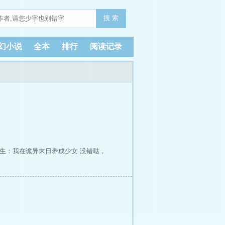
搜 索
幻小说
全本
排行
阅读记录
生：我在诡异末日养成少女
没错哒，