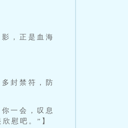
身影，正是血海
诸多封禁符，防
了你一会，叹息
很欣慰吧。”】