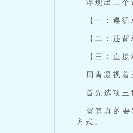
浮现出三个
【一：遵循
【二：违背
【三：直接
周青凝视着
首先选项三
就算真的要
方式。