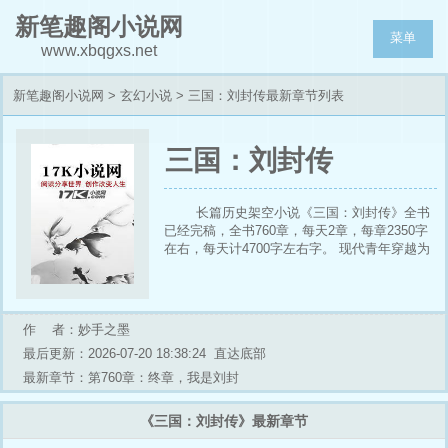
新笔趣阁小说网
菜单
www.xbqgxs.net
新笔趣阁小说网
>
玄幻小说
> 三国：刘封传最新章节列表
三国：刘封传
长篇历史架空小说《三国：刘封传》全书
已经完稿，全书760章，每天2章，每章2350字
在右，每天计4700字左右字。 现代青年穿越为
刘备义子刘封，不甘 “赐死”宿命。以超越时代的
眼界与胆魄，周旋于汉室忠义、朝堂权谋与天下
大势之间。 他救关羽、稳荆州、革新军政，在
诸葛亮羽翼下成长，却最终走出自己的道路——
作 者：妙手之墨
这是一曲被历史遗忘者的逆袭史诗，于汉末乱世
最后更新：2026-07-20 18:38:24
直达底部
中，亲手点燃新生的火焰。 作品类型：历史架
空、穿越逆袭、军政权谋作品标签：#穿越#三
最新章节：第760章：终章，我是刘封
国#权谋#制度革新#战争史诗#逆天改命
《三国：刘封传》最新章节