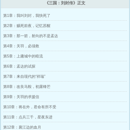
《三国：刘封传》正文
第1章：我叫刘封，我快死了
第2章：赐死前夜，记忆苏醒
第3章：那一箭，射向的不是孟达
第4章：关羽，必须救
第5章：上庸城中的暗流
第6章：孟达的试探
第7章：来自现代的“祥瑞”
第8章：改良马鞍，初露锋芒
第9章：关羽的求援信
第10章：将在外，君命有所不受
第11章：点兵三千，星夜东进
第12章：襄江边的血月