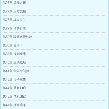
第26章 前线来报
第27章 后方支柱
第28章 战火洗礼
第29章 论功行赏
第30章 骑马巡视铁路
第35章 容得下
第36章 找到窟窿
第40章 纽约战场
第41章 华尔街初探
第43章 母子重逢
第44章 重掌帅府
第45章 危机四伏
第47章 铁路通车