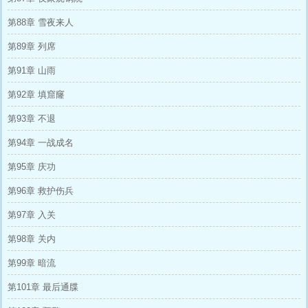
第88章 雪夜来人
第89章 列席
第91章 山雨
第92章 填窟窿
第93章 不退
第94章 一战成名
第95章 庆功
第96章 救护伤兵
第97章 入关
第98章 关内
第99章 暗流
第101章 最后通牒