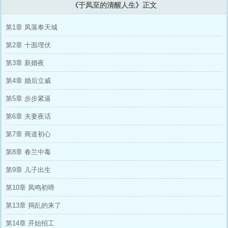
《于凤至的清醒人生》正文
第1章 凤落奉天城
第2章 十面埋伏
第3章 新婚夜
第4章 婚后立威
第5章 步步紧逼
第6章 夫妻夜话
第7章 商道初心
第8章 春兰中毒
第9章 儿子出生
第10章 凤鸣初啼
第13章 捣乱的来了
第14章 开始招工