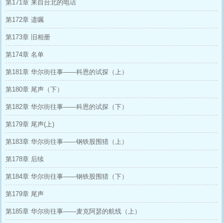
第171章 来自台北的电话
第172章 遗嘱
第173章 旧相册
第174章 名单
第181章 华尔街往事——科恩的试探（上）
第180章 尾声（下）
第182章 华尔街往事——科恩的试探（下）
第179章 尾声(上)
第183章 华尔街往事——钢铁股围猎（上）
第178章 后续
第184章 华尔街往事——钢铁股围猎（下）
第179章 尾声
第185章 华尔街往事——麦克阿瑟的航线（上）