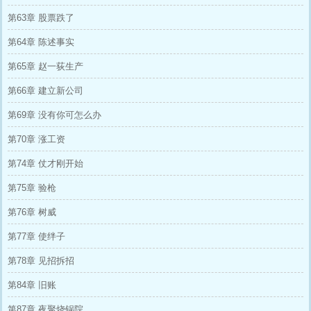
第63章 股票跌了
第64章 陈述事实
第65章 赵一荻生产
第66章 建立新公司
第69章 没有你可怎么办
第70章 涨工资
第74章 仗才刚开始
第75章 验枪
第76章 树威
第77章 使绊子
第78章 见招拆招
第84章 旧账
第87章 夜聚烧锅院