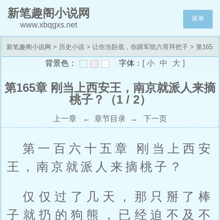
新笔趣阁小说网
菜单
www.xbqgxs.net
新笔趣阁小说网
>
历史小说
>
让你当卧底，你跟军统六哥拜把子
> 第165
背景色：
字体：
[
小
中
大
]
章 刚当上西安王，南京就派人来摘桃子？
第165章 刚当上西安王，南京就派人来摘
桃子？（1 / 2）
上一章
←
章节目录
→
下一页
第一百六十五章 刚当上西安
王，南京就派人来摘桃子？
仅仅过了几天，那只掰了棒
子就扔的狗熊，已经迫不及不