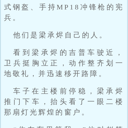
式钢盔、手持MP18冲锋枪的宪
兵。
他们是梁承烬自己的人。
看到梁承烬的吉普车驶近，
卫兵挺胸立正，动作整齐划一
地敬礼，并迅速移开路障。
车子在主楼前停稳，梁承烬
推门下车，抬头看了一眼二楼
那扇灯光辉煌的窗户。