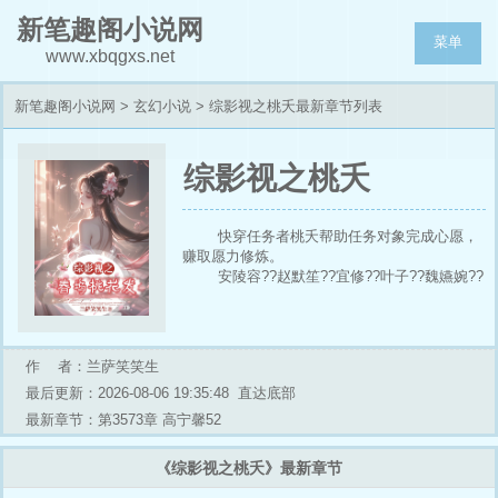
新笔趣阁小说网
菜单
www.xbqgxs.net
新笔趣阁小说网
>
玄幻小说
> 综影视之桃夭最新章节列表
综影视之桃夭
快穿任务者桃夭帮助任务对象完成心愿，
赚取愿力修炼。
安陵容??赵默笙??宜修??叶子??魏嬿婉??
墨兰??（这几个写得不好）
孙晓菁??姚玉玲??程少商??四福晋??云之
羽cp宫远徵??陈婉茵??三生三世cp折颜??高晞
月??贝微微??冯若昭??富察琅嬅??瓜尔佳文
作 者：兰萨笑笑生
鸳??徽柔（福康公主）??富察仪欣??沉璧??杨
最后更新：2026-08-06 19:35:48
直达底部
玉环??狂飙??夏冬春??年世兰??喜塔腊尔晴??
余非??聂慎儿??李静言??曹琴默??叶冰裳??白
最新章节：第3573章 高宁馨52
蕊姬??白九妹??莺歌??淑慎??陆贞??佟毓婉??
杨真真??惢心??小玉儿??吴细妹更新中
《综影视之桃夭》最新章节