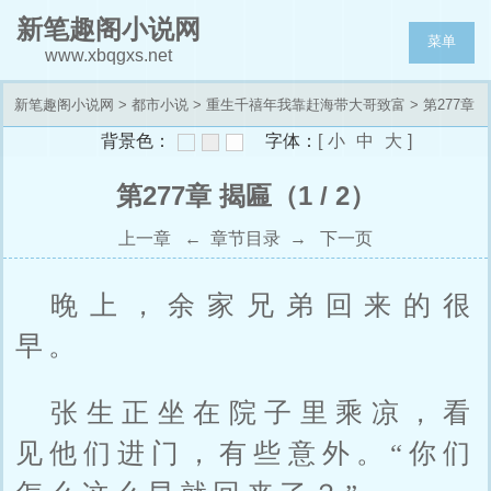
新笔趣阁小说网
菜单
www.xbqgxs.net
新笔趣阁小说网
>
都市小说
>
重生千禧年我靠赶海带大哥致富
> 第277章
背景色：
字体：
[
小
中
大
]
揭匾
第277章 揭匾（1 / 2）
上一章
←
章节目录
→
下一页
晚上，余家兄弟回来的很
早。
张生正坐在院子里乘凉，看
见他们进门，有些意外。“你们