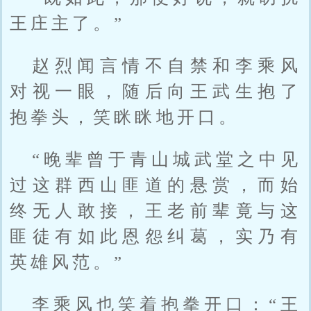
王庄主了。”
赵烈闻言情不自禁和李乘风
对视一眼，随后向王武生抱了
抱拳头，笑眯眯地开口。
“晚辈曾于青山城武堂之中见
过这群西山匪道的悬赏，而始
终无人敢接，王老前辈竟与这
匪徒有如此恩怨纠葛，实乃有
英雄风范。”
李乘风也笑着抱拳开口：“王