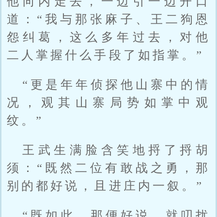
他向内走去，一边引一边开口
道：“我与那张麻子、王二狗恩
怨纠葛，这么多年过去，对他
二人掌握什么手段了如指掌。”
“更是年年侦探他山寨中的情
况，观其山寨局势如掌中观
纹。”
王武生满脸含笑地捋了捋胡
须：“既然二位有敢战之勇，那
别的都好说，且进庄内一叙。”
“既如此，那便好说，就叨扰