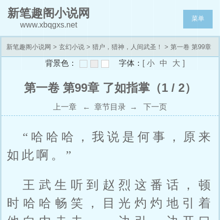
新笔趣阁小说网
菜单
www.xbqgxs.net
新笔趣阁小说网
>
玄幻小说
>
猎户，猎神，人间武圣！
> 第一卷 第99章
背景色：
字体：
[
小
中
大
]
了如指掌
第一卷 第99章 了如指掌（1 / 2）
上一章
←
章节目录
→
下一页
“哈哈哈，我说是何事，原来
如此啊。”
王武生听到赵烈这番话，顿
时哈哈畅笑，目光灼灼地引着