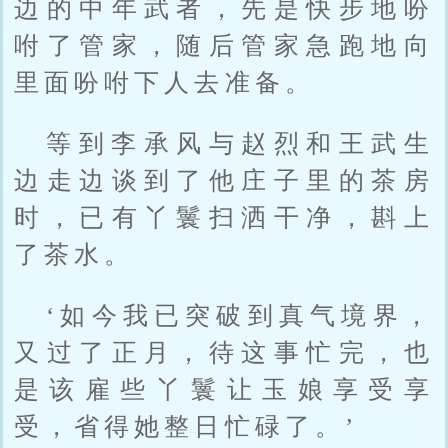
边的中年武者，先是快步地吩
咐了管家，随后管家急跑地向
里面吩咐下人去准备。
等到李承风与赵烈和王武生
边走边谈到了他庄子里的茶房
时，已有丫鬟扫洒干净，斟上
了茶水。
‘如今我已突破到真气境界，
又过了正月，待这事忙完，也
是该雇些丫鬟让玉娘享受享
受，省得她整日忙碌了。’