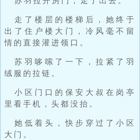
苏羽拉开房门，走了出去。
走了楼层的楼梯后，她终于
出了住户楼大门，冷风毫不留
情的直接灌进领口。
苏羽哆嗦了一下，拉紧了羽
绒服的拉链。
小区门口的保安大叔在岗亭
里看手机，头都没抬。
她低着头，快步穿过了小区
大门。