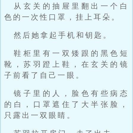
从玄关的抽屉里翻出一个白
色的一次性口罩，挂上耳朵。
然后她拿起手机和钥匙。
鞋柜里有一双矮跟的黑色短
靴，苏羽蹬上鞋，在玄关的镜
子前看了自己一眼。
镜子里的人，脸色有些病态
的白，口罩遮住了大半张脸，
只露出一双眼睛。