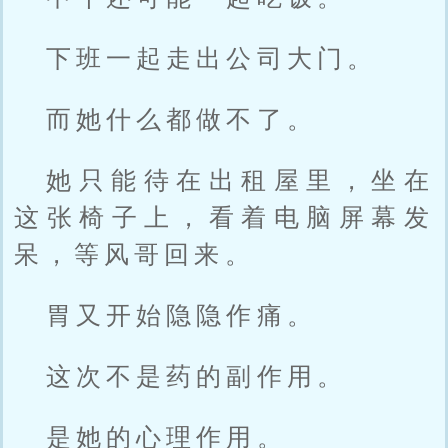
下班一起走出公司大门。
而她什么都做不了。
她只能待在出租屋里，坐在
这张椅子上，看着电脑屏幕发
呆，等风哥回来。
胃又开始隐隐作痛。
这次不是药的副作用。
是她的心理作用。