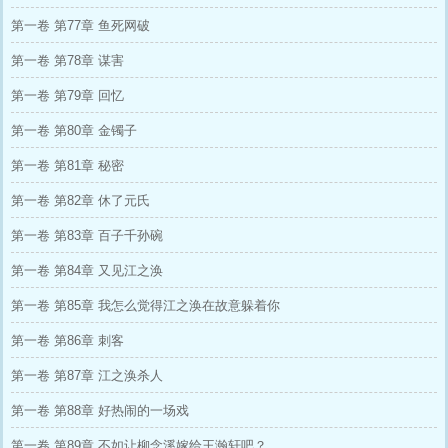
第一卷 第77章 鱼死网破
第一卷 第78章 谋害
第一卷 第79章 回忆
第一卷 第80章 金镯子
第一卷 第81章 秘密
第一卷 第82章 休了元氏
第一卷 第83章 百子千孙碗
第一卷 第84章 又见江之涣
第一卷 第85章 我怎么觉得江之涣在故意躲着你
第一卷 第86章 刺客
第一卷 第87章 江之涣杀人
第一卷 第88章 好热闹的一场戏
第一卷 第89章 不如让柳念溪嫁给王瀚轩吧？