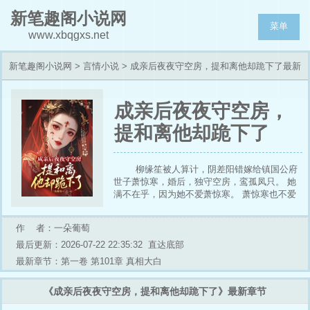
新笔趣阁小说网
菜单
www.xbqgxs.net
新笔趣阁小说网
>
言情小说
> 成亲后夜夜守空房，提和离他却跪下了最新
章节列表
成亲后夜夜守空房，
提和离他却跪下了
柳缘笙被人算计，阴差阳错嫁给镇国公府
世子萧惊寒，婚后，独守空房，鸾孤凤只。 她
满不在乎，因为她不爱萧惊寒。 萧惊寒也不爱
她。 他们注定是要分开的。 她耐心等待，终于
等来了和离的机会，留下和离书，干干脆脆地走
作 者：一朵葡萄
了。 谁知却被萧惊寒红着眼拦了下来。 * 镇国
公府上下皆知，萧惊寒不喜欢柳缘笙。 嫌她心
最后更新：2026-07-22 22:35:32
直达底部
术不正，寡廉鲜耻，水性杨花。 萧惊寒早晚会
最新章节：第一卷 第101章 真相大白
把她休了，再娶个知书达理，家世显赫的千金小
姐回来当夫人。 所有人等啊等啊，却没等到萧
《成亲后夜夜守空房，提和离他却跪下了》最新章节
惊寒休了柳缘笙，倒是有下人看见，一向清贵自
持高不可攀的世子爷在一个女人面前做低伏小，