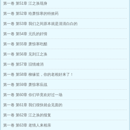
第一卷 第51章 江之涣现身
第一卷 第52章 给萧惊寒的特效药
第一卷 第53章 我们之间原本就是清清白白的
第一卷 第54章 元氏的奸情
第一卷 第55章 萧惊寒吃醋
第一卷 第56章 见到江之涣
第一卷 第57章 旧情难消
第一卷 第58章 柳缘笙，你的老相好来了！
第一卷 第59章 萧惊寒应战
第一卷 第60章 你们毕竟欢好过一场
第一卷 第61章 我们很快就会见面的
第一卷 第62章 江之涣的报复
第一卷 第63章 老情人来相亲