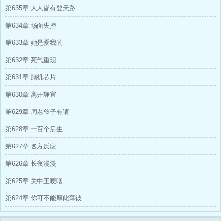
“感激”与 “信任”。
第635章 人人皆有登天路
于是，这个现代失意老男人，为了攒够女
儿的补习费，为了能回家，不得不开始在汉末乱
第634章 场面失控
世里，用锅巴和麻花，换信任，用廉价的善意，
换感激。
第633章 她是爱我的
他本想只做个安静的货郎，奈何强制分配
的 “老婆”需要养活，认下的 “老爹”跪求他收留女
第632章 死气重现
儿……看着身边越来越多的人，陆景铭叹了口
第631章 脑机芯片
气。
那就……顺便给这个黑暗的时代，带去一
第630章 离开静宜
点点，不一样的光。
第629章 周老爷子有请
第628章 一百个后生
第627章 各方反应
第626章 长夜漫漫
第625章 关中王哽咽
第624章 你可不能厚此薄彼