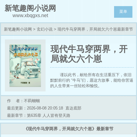
新笔趣阁小说网
菜单
www.xbqgxs.net
新笔趣阁小说网
>
玄幻小说
> 现代牛马穿两界，开局就欠六个崽最新章节
列表
现代牛马穿两界，开
局就欠六个崽
谨以此书，献给所有在生活重压下，依旧
默默前行的 “牛马”们，愿这方故事，能给你苦逼
的人生带来一丝轻松和愉悦。
一夜之间，下岗工人陆景铭失去了工作、
存款和老婆，只剩下一对儿女和一辆用花呗买的
作 者：不羁蝈蝈
破货车。
迫于生计，天寒地冻，他开着破车毅然钻
最后更新：2026-08-08 20:05:18
直达底部
进风雪里，却不料一头扎进了饥荒遍野的东汉末
最新章节：第635章 人人皆有登天路
年。
车没了，变成一个古怪背包。
《现代牛马穿两界，开局就欠六个崽》最新章节
想回家？一个名为 “两界牛马互助系统”的
玩意儿告诉他：可以，先在这个世界获得足够的