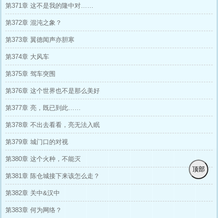
第371章 这不是我的隆中对……
第372章 混沌之象？
第373章 翼德闻声亦胆寒
第374章 大风车
第375章 驾车突围
第376章 这个世界也不是那么美好
第377章 亮，既已到此……
第378章 不出去看看，亮无法入眠
第379章 城门口的对视
第380章 这个火种，不能灭
顶部
第381章 陈仓城接下来该怎么走？
第382章 关中&汉中
第383章 何为网络？