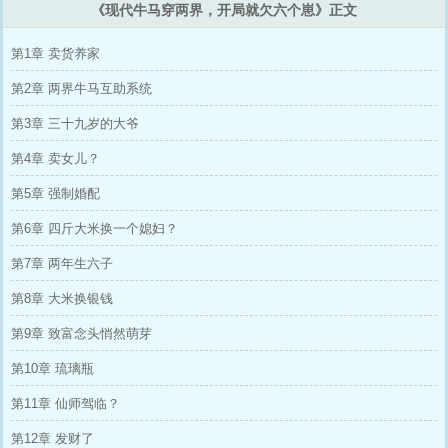
《现代牛马穿两界，开局就欠六个崽》正文
第1章 卖货养家
第2章 两界牛马互助系统
第3章 三十九岁的大爷
第4章 卖女儿？
第5章 强制婚配
第6章 四斤大米换一个媳妇？
第7章 两年生六子
第8章 大米换银钱
第9章 致富念头悄然萌芽
第10章 琉璃瓶
第11章 仙师驾临？
第12章 发财了