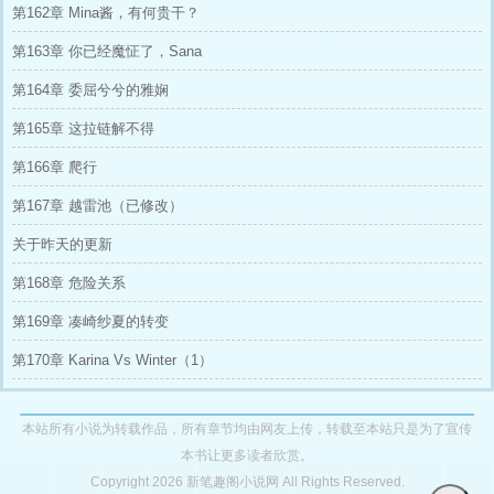
第162章 Mina酱，有何贵干？
第163章 你已经魔怔了，Sana
第164章 委屈兮兮的雅娴
第165章 这拉链解不得
第166章 爬行
第167章 越雷池（已修改）
关于昨天的更新
第168章 危险关系
第169章 凑崎纱夏的转变
第170章 Karina Vs Winter（1）
本站所有小说为转载作品，所有章节均由网友上传，转载至本站只是为了宣传
本书让更多读者欣赏。
Copyright 2026 新笔趣阁小说网 All Rights Reserved.