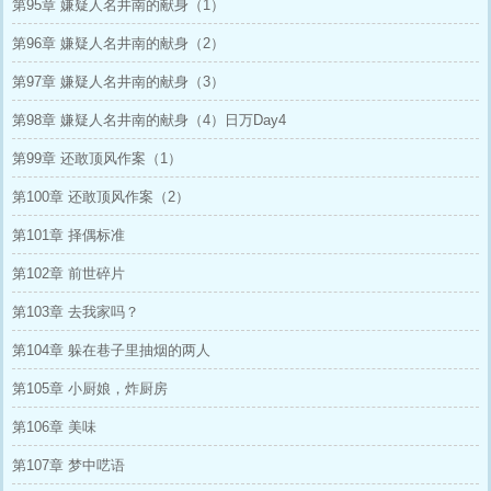
第95章 嫌疑人名井南的献身（1）
第96章 嫌疑人名井南的献身（2）
第97章 嫌疑人名井南的献身（3）
第98章 嫌疑人名井南的献身（4）日万Day4
第99章 还敢顶风作案（1）
第100章 还敢顶风作案（2）
第101章 择偶标准
第102章 前世碎片
第103章 去我家吗？
第104章 躲在巷子里抽烟的两人
第105章 小厨娘，炸厨房
第106章 美味
第107章 梦中呓语