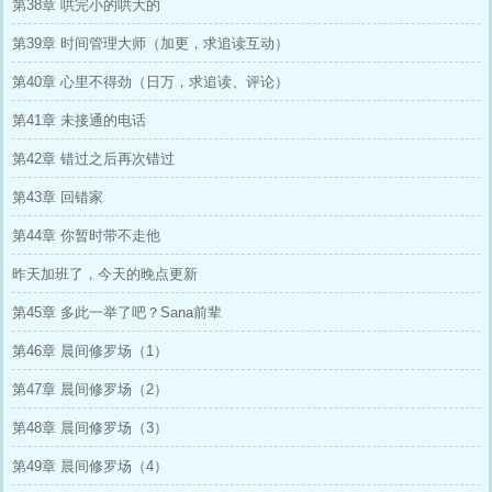
第38章 哄完小的哄大的
第39章 时间管理大师（加更，求追读互动）
第40章 心里不得劲（日万，求追读、评论）
第41章 未接通的电话
第42章 错过之后再次错过
第43章 回错家
第44章 你暂时带不走他
昨天加班了，今天的晚点更新
第45章 多此一举了吧？Sana前辈
第46章 晨间修罗场（1）
第47章 晨间修罗场（2）
第48章 晨间修罗场（3）
第49章 晨间修罗场（4）