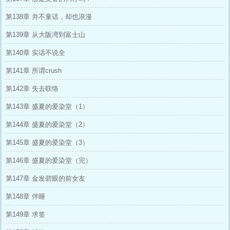
第138章 并不童话，却也浪漫
第139章 从大阪湾到富士山
第140章 实话不说全
第141章 所谓crush
第142章 失去联络
第143章 盛夏的爱染堂（1）
第144章 盛夏的爱染堂（2）
第145章 盛夏的爱染堂（3）
第146章 盛夏的爱染堂（完）
第147章 金发碧眼的前女友
第148章 伴睡
第149章 求签