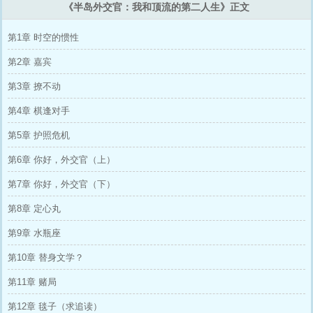
《半岛外交官：我和顶流的第二人生》正文
第1章 时空的惯性
第2章 嘉宾
第3章 撩不动
第4章 棋逢对手
第5章 护照危机
第6章 你好，外交官（上）
第7章 你好，外交官（下）
第8章 定心丸
第9章 水瓶座
第10章 替身文学？
第11章 赌局
第12章 毯子（求追读）