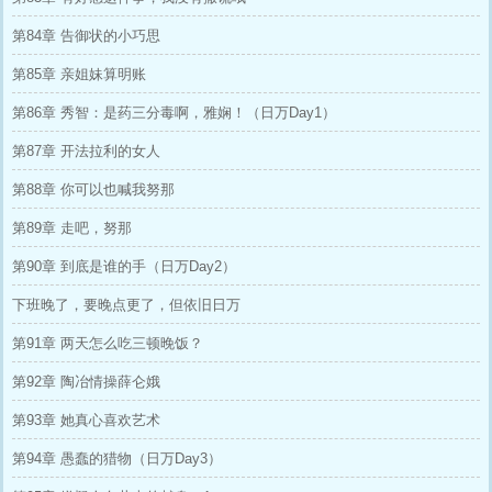
第84章 告御状的小巧思
第85章 亲姐妹算明账
第86章 秀智：是药三分毒啊，雅娴！（日万Day1）
第87章 开法拉利的女人
第88章 你可以也喊我努那
第89章 走吧，努那
第90章 到底是谁的手（日万Day2）
下班晚了，要晚点更了，但依旧日万
第91章 两天怎么吃三顿晚饭？
第92章 陶冶情操薛仑娥
第93章 她真心喜欢艺术
第94章 愚蠢的猎物（日万Day3）