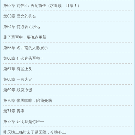
第62章 前任3：再见前任（求追读、月票！）
第63章 雪允的机会
第64章 何必舍近求远
删了重写中，要晚点更新
第65章 名井南的人脉展示
第66章 什么狗头军师！
第67章 有些上头
第68章 一言为定
第69章 残羹冷饭
第70章 像黑咖啡，陪我失眠
第71章 胃疼
第72章 证明我是你唯一
昨天晚上临时去了趟医院，今晚补上