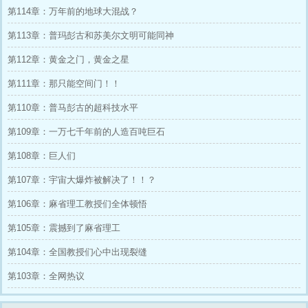
么呢？” 浅浅一脸后怕，“女娲补的是，大地地
第114章：万年前的地球大混战？
壳！！！”
第113章：普玛彭古和苏美尔文明可能同神
第112章：黄金之门，黄金之星
第111章：那只能空间门！！
第110章：普马彭古的超科技水平
第109章：一万七千年前的人造百吨巨石
第108章：巨人们
第107章：宇宙大爆炸被解决了！！？
第106章：麻省理工教授们全体顿悟
第105章：震撼到了麻省理工
第104章：全国教授们心中出现裂缝
第103章：全网热议