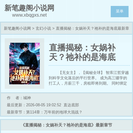
新笔趣阁小说网
菜单
www.xbqgxs.net
新笔趣阁小说网
>
玄幻小说
> 直播揭秘：女娲补天？祂补的是海底最新章
节列表
直播揭秘：女娲补
天？祂补的是海底
【无女主】，【揭秘全球】 智库江哲穿越
到科学文化落后的平行世界。 成为高三辍学的
打工人，月薪三千，房租即将到期。 同时绑定
声望系统，只要赚取声望就能抽奖。 他故意不
小心误入妹妹的直播间。 “哥，有榜1大哥问，
作 者：城神
女娲补天到底补的啥？” 江哲浅浅一笑，抛出答
案： “海底。” 直播间瞬间目瞪口呆。 “怎么可
最后更新：2026-08-05 19:02:52
直达底部
能？” “怎么不可能，1.2万年前，全球大洪水，
最新章节：第114章：万年前的地球大混战？
所有古文明都说是天漏了。” “但天上面是宇宙，
哪来的水？” “除非，天在大海的下面。” 此话一
《直播揭秘：女娲补天？祂补的是海底》最新章节
出，直播间众人倒吸口凉气，全网头皮发麻。
随着一连串的证据抛出... “现在，女娲补的是什