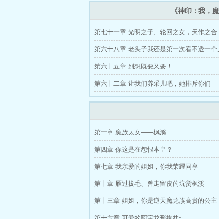
《神印：我，魔
第七十一章 光明之子、轮回之女，天作之合
第六十八章 老头子我还是第一次看不透一个
第六十五章 别想既要又要！
第六十二章 让我们养采儿吧，她排斥你们
第一章 魔族太女——枫溪
第四章 你这是在怨恨本皇？
第七章 我亲爱的姐姐，你我荣耀同享
第十章 雁过拔毛、兽走留皮的坑货枫溪
第十三章 姐姐，你是逆天魔龙族高贵的公主
第十六章 可爱的阿宝龙形抱枕~