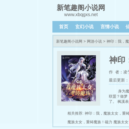
新笔趣阁小说网
www.xbqgxs.net
首页
玄幻小说
言情小说
新笔趣阁小说网
>
网游小说
> 神印：我，
神印
作 者：凌
最后更新：202
身为
联盟？做梦
了。 枫溪
的龙星宇，
星宇长得实
相关推荐:
神印：我，魔族太女，重
魔族太女，重铸魔族！磁力
魔族太女