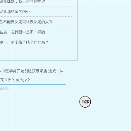
 采儿妹妹，我只是想保护你
圣采儿那绝望的内心
 你不能做决定就让做决定的人来
 皓晨，在我眼中是不一样的
 要不，两个孩子结个娃娃亲？
从中医学徒开始创建顶级家族
漫威：从
超英世界的魔法少女
者欣赏。
顶部