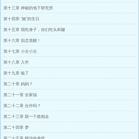
第十三章 神秘的地下研究所
第十四章 “她”的生日
第十五章 我吃身子，你们吃头和腿
第十六章 拟态觉醒！
第十七章 小古小古
第十八章 入学
第十九章 输了
第二十章 妈妈？
第二十一章 全家福
第二十二章 合作吗？
第二十三章 跟一个路痴走
第二十四章 梦
第二十五章 顾汐的身世