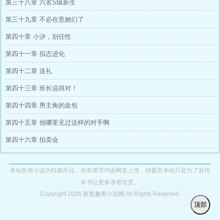
第三十八章 六名S级新生
第三十九章 不必在意她们了
第四十章 小汐，别任性
第四十一章 拟态进化
第四十二章 送礼
第四十三章 班长说得对！
第四十四章 男主角的血包
第四十五章 他哪里见过这样的对手啊
第四十六章 拍卖会
本站所有小说为转载作品，所有章节均由网友上传，转载至本站只是为了宣传
本书让更多读者欣赏。
Copyright 2026 新笔趣阁小说网 All Rights Reserved.
顶部