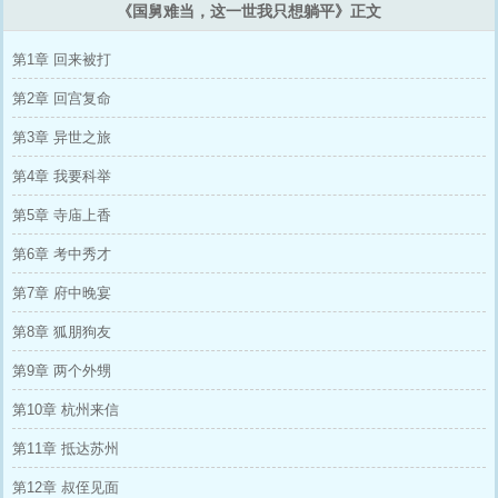
《国舅难当，这一世我只想躺平》正文
第1章 回来被打
第2章 回宫复命
第3章 异世之旅
第4章 我要科举
第5章 寺庙上香
第6章 考中秀才
第7章 府中晚宴
第8章 狐朋狗友
第9章 两个外甥
第10章 杭州来信
第11章 抵达苏州
第12章 叔侄见面