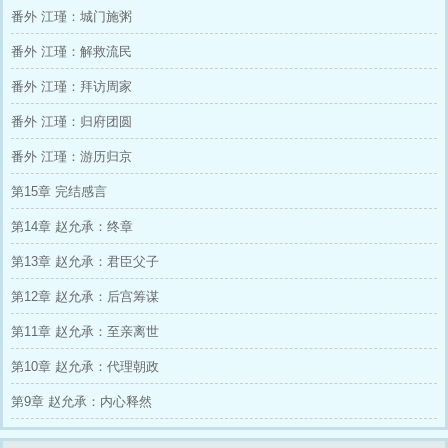
可抱着抱着，他怎么就位极人臣了……
番外 江瑾：城门施粥
【劝退警告】：本文非无敌超级爽文，没
有科技很火，更没有连中六元。 人设中，主角
番外 江瑾：解救流民
偏向稳步求进，思虑周全再行动。剧情发展上，
有欢笑也有泪水。
番外 江瑾：拜访周家
写作不易，如果不喜欢，平台优质作品多
多可以尽情选择，还请不要恶意差评~
番外 江瑾：归府团圆
番外 江瑾：游历归京
第15章 完结感言
第14章 赵允承：终章
第13章 赵允承：君臣父子
第12章 赵允承：后宫筹谋
第11章 赵允承：至亲离世
第10章 赵允承：代理朝政
第9章 赵允承：内心释然