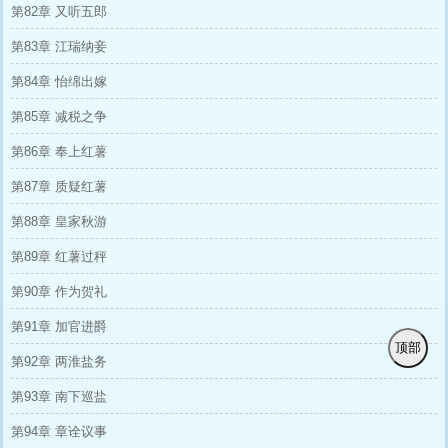
第82章 又听五郎
第83章 江瑞纳妾
第84章 怡绵出嫁
第85章 减税之争
第86章 奉上红薯
第87章 质疑红薯
第88章 皇家秋游
第89章 红薯过秤
第90章 作为贺礼
第91章 加官进爵
顶部
第92章 两淮盐务
第93章 南下巡盐
第94章 章诠议事