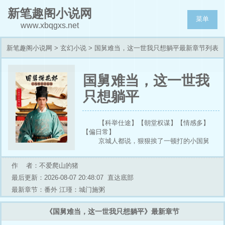
新笔趣阁小说网
菜单
www.xbqgxs.net
新笔趣阁小说网
>
玄幻小说
> 国舅难当，这一世我只想躺平最新章节列表
国舅难当，这一世我
只想躺平
【科举仕途】【朝堂权谋】【情感多】
【偏日常】
京城人都说，狠狠挨了一顿打的小国舅
爷，终于又把性子转回来了，还考了个探花郎。
可没人知道，他不仅两世为人，更经历了
作 者：不爱爬山的猪
一场神奇的时空际遇，见证过千年后的盛世文
明。
最后更新：2026-08-07 20:48:07
直达底部
江琰始终没有理解，上辈子自己怎么就失
最新章节：番外 江瑾：城门施粥
了神智，蠢到谋害自己的亲外甥，结果被姐姐一
杯鸩酒送上了路。
《国舅难当，这一世我只想躺平》最新章节
这一世，他只想铲除政敌，守护家人，夫
妻恩爱，再顺便抱紧外甥的大腿。