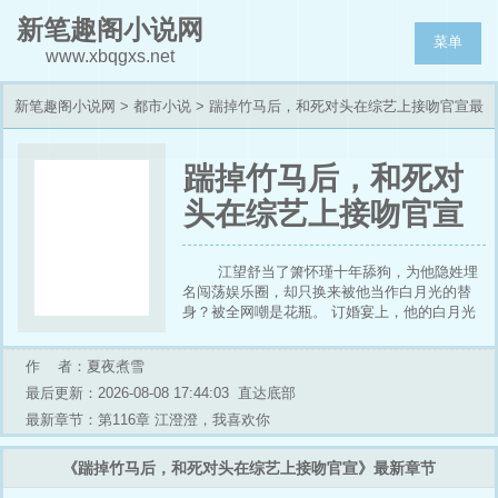
新笔趣阁小说网
菜单
www.xbqgxs.net
新笔趣阁小说网
>
都市小说
> 踹掉竹马后，和死对头在综艺上接吻官宣最
新章节列表
踹掉竹马后，和死对
头在综艺上接吻官宣
江望舒当了箫怀瑾十年舔狗，为他隐姓埋
名闯荡娱乐圈，却只换来被他当作白月光的替
身？被全网嘲是花瓶。 订婚宴上，他的白月光
一句不舒服，他再次抛下她离去。 江望舒彻底
清醒：这舔狗谁爱当谁当，亿万身家等着我继
作 者：夏夜煮雪
承，竹马？滚蛋！ 她一脚踹开渣男竹马，翻身
仗打得漂亮！却意外吸引了竹马的死对头，那个
最后更新：2026-08-08 17:44:03
直达底部
桃花眼勾人的花花公子——资本大佬明槐江。
最新章节：第116章 江澄澄，我喜欢你
渣男竹马幡然悔悟红眼下跪追妻？ 江望舒反手
就是一记耳光送上热搜：#江小姐今天教做人
《踹掉竹马后，和死对头在综艺上接吻官宣》最新章节
#！ 当全网都在扒她的金主是谁时，江望舒直播
背景里无意露出的豪宅惊呆众人。 一场顶级晚