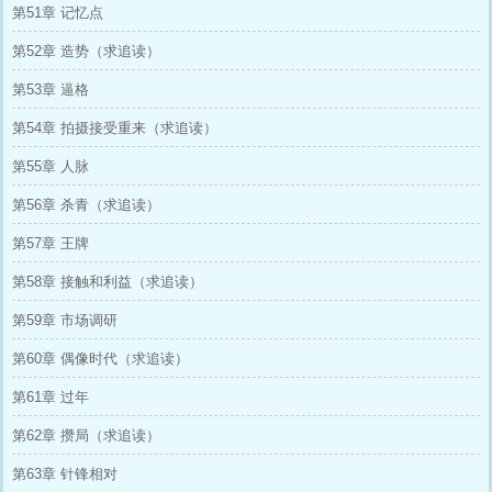
第51章 记忆点
第52章 造势（求追读）
第53章 逼格
第54章 拍摄接受重来（求追读）
第55章 人脉
第56章 杀青（求追读）
第57章 王牌
第58章 接触和利益（求追读）
第59章 市场调研
第60章 偶像时代（求追读）
第61章 过年
第62章 攒局（求追读）
第63章 针锋相对