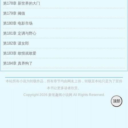
第178章 新世界的大门
第179章 阈值
第180章 电影市场
第181章 定调与野心
第182章 谋女郎
第183章 敢恨就敢爱
第184章 真养狗了
本站所有小说为转载作品，所有章节均由网友上传，转载至本站只是为了宣传
本书让更多读者欣赏。
Copyright 2026 新笔趣阁小说网 All Rights Reserved.
顶部