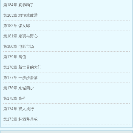
第184章 真养狗了
第183章 敢恨就敢爱
第182章 谋女郎
第181章 定调与野心
第180章 电影市场
第179章 阈值
第178章 新世界的大门
第177章 一步步滑落
第176章 京城四少
第175章 高价
第174章 双人成行
第173章 杯酒释兵权