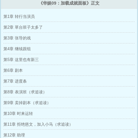
《华娱09：加载成就面板》正文
第1章 转行当演员
第2章 草台班子太多了
第3章 张导的戏
第4章 继续跟组
第5章 这里也有新三
第6章 剧本
第7章 进度条
第8章 表演班（求追读）
第9章 卖掉剧本（求追读）
第10章 时来运转
第11章 拒绝慈文，加入小马（求追读）
第12章 助理