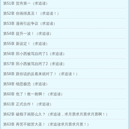
第51章 贺舟第一（求追读）
第52章 你画得真丑！（求追读！）
第53章 漫画引起争议（求追读）
第54章 提升一波！（求追读）
第55章 新设定！（求追读）
第56章 田小西被骂自闭了1（求追读）
第57章 田小西被骂自闭了2（求追读）
第58章 跟你说的反着来就对了！（求追读！）
第59章 细思极恐（求追读）
第60章 危了！救一救啊！（求追读）
第61章 正式合作！（求追读）
第62章 破棍子画那么久？（求追读，求月票求月票求月票啊！）
第63章 再苦不能苦大圣！（求追读求月票求月票！）