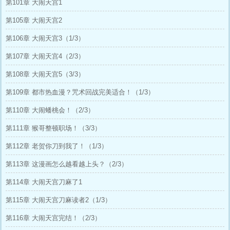
第101章 大闹天宫1
第105章 大闹天宫2
第106章 大闹天宫3（1/3）
第107章 大闹天宫4（2/3）
第108章 大闹天宫5（3/3）
第109章 都市热血漫？咒术回战完美适合！（1/3）
第110章 大闹蟠桃会！（2/3）
第111章 猴哥整顿职场！（3/3）
第112章 老贺你刀到我了！（1/3）
第113章 这漫画怎么越看越上头？（2/3）
第114章 大闹天宫刀麻了1
第115章 大闹天宫刀麻读者2（1/3）
第116章 大闹天宫完结！（2/3）