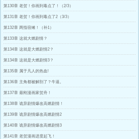
第130章 老贺！你画到毒点了！（2/3）
第131章 老贺！你画到毒点了2（3/3）
第132章 两指宿傩！（补1）
第133章 这就大燃剧情？
第134章 这就是大燃剧情2？
第134章 这就是大燃剧情3？
第135章 属于凡人的热血!
第136章 主角都被解剖了？牛逼。
第137章 最刚漫画家贺舟！
第138章 诡异剧情爆改高燃剧情！
第139章 诡异剧情爆改高燃剧情2
第140章 诡异剧情爆改高燃剧情3
第141章 老贺漫画进度起飞！