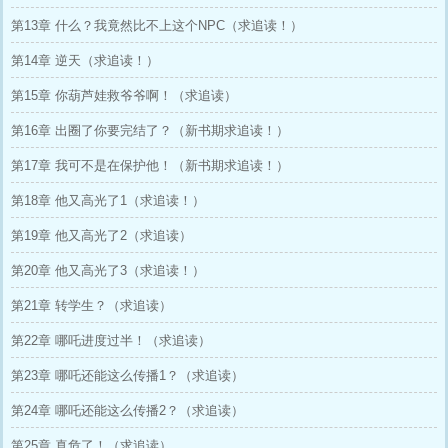
第13章 什么？我竟然比不上这个NPC（求追读！）
第14章 逆天（求追读！）
第15章 你葫芦娃救爷爷啊！（求追读）
第16章 出圈了你要完结了？（新书期求追读！）
第17章 我可不是在保护他！（新书期求追读！）
第18章 他又高光了1（求追读！）
第19章 他又高光了2（求追读）
第20章 他又高光了3（求追读！）
第21章 转学生？（求追读）
第22章 哪吒进度过半！（求追读）
第23章 哪吒还能这么传播1？（求追读）
第24章 哪吒还能这么传播2？（求追读）
第25章 真危了！（求追读）