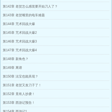
第142章 老贺怎么感觉要开始刀人了？
第143章 老贺嘴里的电车难题
第144章 咒术回战大爆
第145章 咒术回战大爆2
第146章 咒术回战大爆3
第147章 咒术回战大爆4
第148章 新角色？
第149章 离谱
第150章 法宝也能具现？
第151章 老贺又发刀子了！
第152章 竟有人抄袭！
第153章 西游记预告！
第154章 西游记1