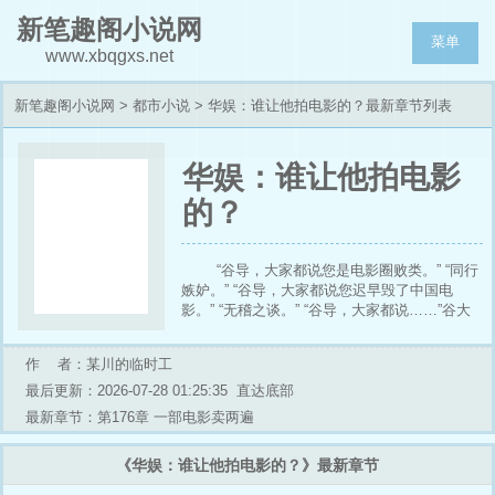
新笔趣阁小说网
菜单
www.xbqgxs.net
新笔趣阁小说网
>
都市小说
> 华娱：谁让他拍电影的？最新章节列表
华娱：谁让他拍电影
的？
“谷导，大家都说您是电影圈败类。” “同行
嫉妒。” “谷导，大家都说您迟早毁了中国电
影。” “无稽之谈。” “谷导，大家都说……”谷大
导：“够了！懂不懂什么叫野鸡奖全满贯？你不
是在诬陷我，你是要毁了中国电影！”
作 者：某川的临时工
最后更新：2026-07-28 01:25:35
直达底部
最新章节：第176章 一部电影卖两遍
《华娱：谁让他拍电影的？》最新章节