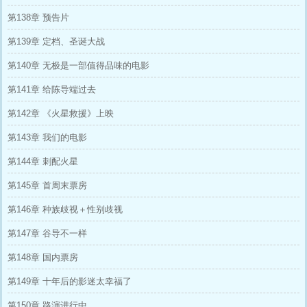
第138章 预告片
第139章 定档、圣诞大战
第140章 无极是一部值得品味的电影
第141章 给陈导端过去
第142章 《火星救援》上映
第143章 我们的电影
第144章 刺配火星
第145章 首周末票房
第146章 种族歧视＋性别歧视
第147章 谷导不一样
第148章 国内票房
第149章 十年后的影迷太幸福了
第150章 路演进行中