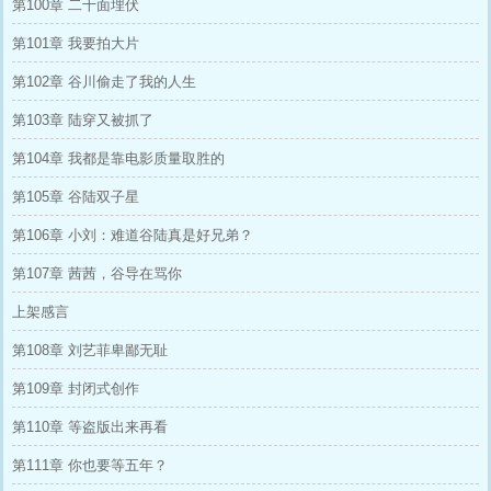
第100章 二十面埋伏
第101章 我要拍大片
第102章 谷川偷走了我的人生
第103章 陆穿又被抓了
第104章 我都是靠电影质量取胜的
第105章 谷陆双子星
第106章 小刘：难道谷陆真是好兄弟？
第107章 茜茜，谷导在骂你
上架感言
第108章 刘艺菲卑鄙无耻
第109章 封闭式创作
第110章 等盗版出来再看
第111章 你也要等五年？