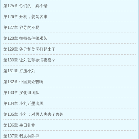
第125章 你们的…真不错
第126章 开机，姜闻客串
第127章 谷导的不易
第128章 拍摄条件很艰苦
第129章 谷导和姜闻打起来了
第130章 让刘艺菲参演夜宴？
第131章 打压小刘
第132章 中国观众苦啊
第133章 汉化组团队
第134章 小刘近墨者黑
第135章 小刘：对男人失去了兴趣
第136章 生日礼物
第137章 我支持陈导