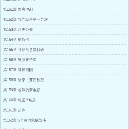
第151章 票房冲刺
第152章 谷导就是第一导演
第153章 赴美公关
第154章 奥斯卡
第155章 谷导失意洛杉矶
第156章 导演双子星
第157章 满载回国
第158章 陆穿：开团秒跟
第159章 谷导的新电影
第160章 纯国产电影
第161章 超体
第162章 5个月内完成战斗