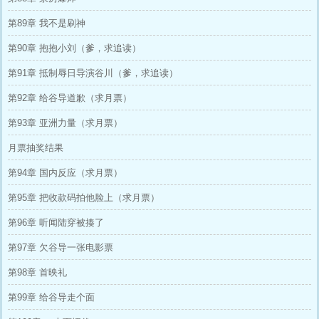
第89章 我不是刷神
第90章 抱抱小刘（爹，求追读）
第91章 抵制辱日导演谷川（爹，求追读）
第92章 给谷导道歉（求月票）
第93章 亚洲力量（求月票）
月票抽奖结果
第94章 国内反应（求月票）
第95章 把收款码拍他脸上（求月票）
第96章 听闻陆穿被揍了
第97章 欠谷导一张电影票
第98章 首映礼
第99章 给谷导走个面