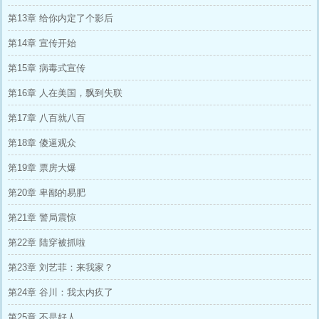
第13章 给你内定了个影后
第14章 宣传开始
第15章 病毒式宣传
第16章 人在美国，飘到失联
第17章 八百就八百
第18章 傻逼观众
第19章 票房大爆
第20章 卑鄙的易肥
第21章 警局震惊
第22章 陆穿被抓啦
第23章 刘艺菲：来我家？
第24章 谷川：我太内疚了
第25章 不是好人