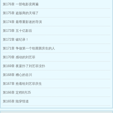
第176章 一部电影卖两遍
第175章 盗版商的天塌了
第174章 最尊重影迷的导演
第173章 五十亿影后
第172章 破纪录！
第171章 争做第一个给茜茜庆生的人
第170章 感动的刘艺菲
第169章 夜宴扑了刘艺菲没扑
第168章 糟心的谷川
第167章 抢着给刘艺菲庆生
第166章 定档8月25
第165章 陆穿悟道