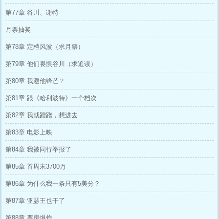
第77章 谷川、谢特
月票抽奖
第78章 定档风波（求月票）
第79章 他们畏惧谷川（求追读）
第80章 我避他锋芒？
第81章 跟《哈利波特》一个档次
第82章 我就蹭蹭，想进去
第83章 电影上映
第84章 我被同行举报了
第85章 首周末3700万
第86章 为什么我一条只有5美分？
第87章 亚瑟王也干了
第88章 票房爆炸