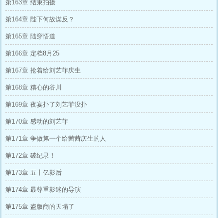
第163章 结束拍摄
第164章 陛下何故谋反？
第165章 陆穿悟道
第166章 定档8月25
第167章 抢着给刘艺菲庆生
第168章 糟心的谷川
第169章 夜宴扑了刘艺菲没扑
第170章 感动的刘艺菲
第171章 争做第一个给茜茜庆生的人
第172章 破纪录！
第173章 五十亿影后
第174章 最尊重影迷的导演
第175章 盗版商的天塌了