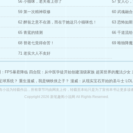
56 小猫咪，老夫看上你了
57 女人心
59 第一次精神双修
60 武魂融
62 醉翁之意不在酒，而在于她这只小猫咪也！
63 恐怖如
65 青鸾的猜测
66 千道流
68 替老七觉得命苦！
69 唯独
71 老实大人不友好
章）
：FPS暴君降临
四合院：从中医学徒开始创建顶级家族
超英世界的魔法少女
足球系统？
重生漫威，我是钢铁侠之子？
漫威：从现实宝石开始的圣斗士
LO
有小说为转载作品，所有章节均由网友上传，转载至本站只是为了宣传本书让更多读
Copyright 2026 新笔趣阁小说网 All Rights Reserved.