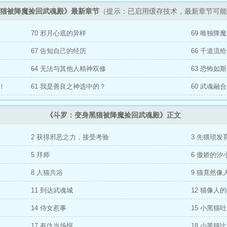
猫被降魔捡回武魂殿》最新章节
（提示：已启用缓存技术，最新章节可能
70 邪月心底的异样
69 唯独
67 告知自己的经历
章）
66 千道流
64 无法与其他人精神双修
63 恐怖如
！
61 我是善良之神选中的？
60 武魂融
《斗罗：变身黑猫被降魔捡回武魂殿》正文
2 获得邪恶之力，接受考验
3 先猥琐
5 拜师
6 傲娇的汐
8 人猫共浴
9 猫竟然像
11 到达武魂城
12 猫像人
14 侍女惹事
15 小黑猫
17 有仇当场报
18 小黑猫