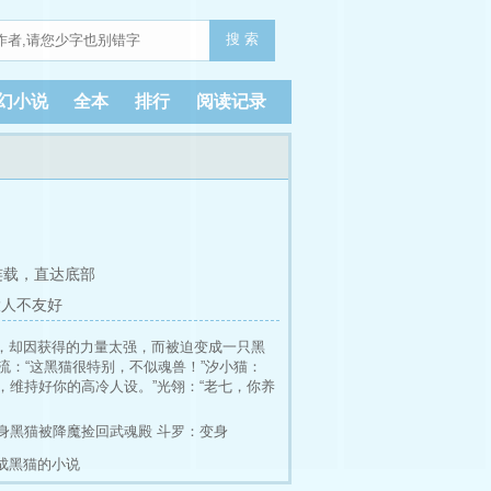
搜 索
幻小说
全本
排行
阅读记录
连载，
直达底部
大人不友好
，却因获得的力量太强，而被迫变成一只黑
流：“这黑猫很特别，不似魂兽！”汐小猫：
，维持好你的高冷人设。”光翎：“老七，你养
降魔看着抱在怀里的猫竟然变成了一名美艳动人
一年，你现在却对我哥比我更好，没想到你是
身黑猫被降魔捡回武魂殿
斗罗：变身
本喵有钱，买下！”玉小刚？朱竹汐：“狗屁大
成黑猫的小说