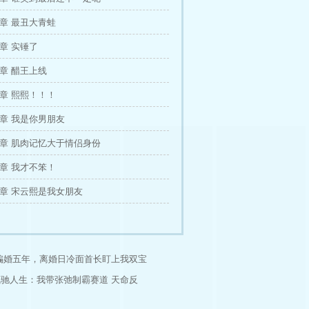
1章 最丑大青蛙
4章 实锤了
7章 醋王上线
0章 熙熙！！！
3章 我是你男朋友
6章 肌肉记忆大于情侣身份
9章 我才不笨！
2章 宋云熙是我女朋友
骗婚五年，离婚日冷面首长盯上我双宝
飞驰人生：我带张弛制霸赛道
天命反