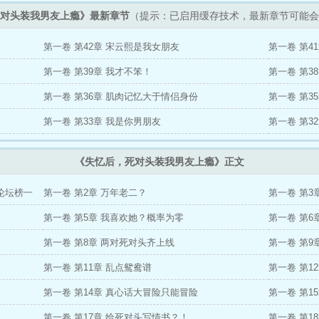
追回来那天—— “下次再骗我，直接踹废你。”
对头装我男友上瘾》最新章节
（提示：已启用缓存技术，最新章节可能会
第一卷 第42章 宋云熙是我女朋友
第一卷 第
第一卷 第39章 我才不笨！
第一卷 第3
第一卷 第36章 肌肉记忆大于情侣身份
第一卷 第3
第一卷 第33章 我是你男朋友
第一卷 第3
《失忆后，死对头装我男友上瘾》正文
论坛榜一
第一卷 第2章 万年老二？
第一卷 第3
第一卷 第5章 我喜欢她？概率为零
第一卷 第6
第一卷 第8章 两对死对头齐上线
第一卷 第9
第一卷 第11章 乱点鸳鸯谱
第一卷 第1
第一卷 第14章 真心话大冒险只能冒险
第一卷 第1
第一卷 第17章 给死对头写情书？！
第一卷 第1